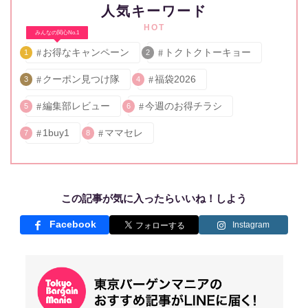
人気キーワード
HOT
みんなの関心No.1
お得なキャンペーン
トクトクトーキョー
1
2
クーポン見つけ隊
福袋2026
3
4
編集部レビュー
今週のお得チラシ
5
6
1buy1
ママセレ
7
8
この記事が気に入ったらいいね！しよう
Facebook
Instagram