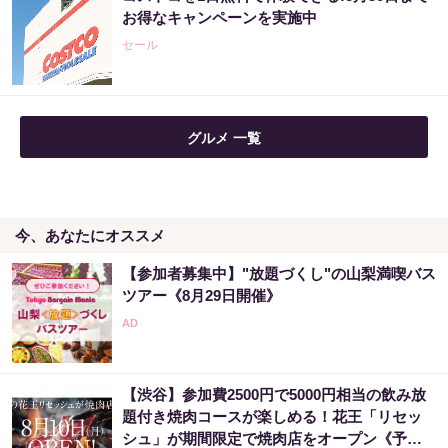
【宝くじの裏技】当たる側に回るか、このま
お得なキャンペーンを実施中
まか
セール
PR（合同会社デジタルファーム ）
「2027年の宝くじ当選者は〇〇です」占い師
グルメ 一覧
が暴露
PR（合同会社デジタルファーム ）
今、あなたにオススメ
“宝くじは運じゃなかった”当たる人の“共通
点”を知っただけ
【参加者募集中】"放題づくし"の山梨満喫バス
PR（合同会社デジタルファーム ）
ツアー《8月29日開催》
【昭和43年以前生まれはロト６この数字を買
うべき】6つの数字が「完全一致」する方...
【渋谷】参加費2500円で5000円相当の飲み放
PR（株式会社MURA）
題付き焼肉コースが楽しめる！花王「リセッ
シュ」が期間限定で焼肉店をオープン《予約