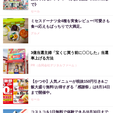
で》
セール
ミセスドーナツ全4種を実食レビュー!可愛さも
食べ応えもばっちりで大満足。
グルメ
3億当選主婦「宝くじ買う前に〇〇した」当選
率上げる方法
PR（合同会社デジタルファーム ）
【かつや】人気メニューが税抜150円引き&ご
【昭和43年以前生まれはロト６この数字を買
飯大盛り無料!お得すぎる「感謝祭」は8月14日
うべき】6つの数字が「完全一致」する方...
まで開催中。
PR（株式会社MURA）
セール
コストコを1日無料で体験できる!8月30日まで