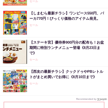
セール
【しまむら最新チラシ】ワンピース550円、パ
ーカ770円！びっくり価格のアイテム発見。
セール
【ステーキ宮】優待券900円分の配布も！お盆
期間に特別ランチメニュー登場《8月23日ま
で》
セール
【西友の最新チラシ】クックドゥやPBレトル
トがまとめ買いでお得に《8月10日まで》
セール
Recommended by