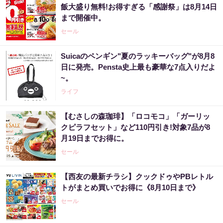
飯大盛り無料!お得すぎる「感謝祭」は8月14日
まで開催中。
セール
Suicaのペンギン"夏のラッキーバッグ"が8月8
日に発売。Pensta史上最も豪華な7点入りだよ
~。
ライフ
【むさしの森珈琲】「ロコモコ」「ガーリッ
クピラフセット」など110円引き!対象7品が8
月19日までお得に。
セール
【西友の最新チラシ】クックドゥやPBレトル
トがまとめ買いでお得に《8月10日まで》
セール