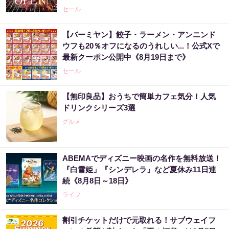
受付中》
セール
【バーミヤン】餃子・ラーメン・アンニンド
ウフも20％オフになるのうれしい...！公式Xで
最新クーポン公開中《8月19日まで》
セール
【無印良品】おうちで簡単カフェ気分！人気
ドリンクシリーズ3選
グルメ
ABEMAでディズニー映画の名作を無料放送！
『白雪姫」『シンデレラ』など夏休み11日連
続《8月8日～18日》
ライフ
割引チケットだけで元取れる！サブウェイフ