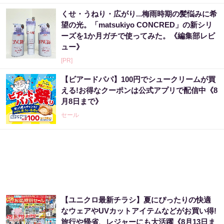
くせ・うねり・広がり...梅雨時期の髪悩みに希
望の光。「matsukiyo CONCRED」の新シリ
ーズを1か月ガチで使ってみた。《編集部レビ
ュー》
[PR]
【ビアードパパ】100円でシュークリームが買
える!お得なクーポンは公式アプリで配信中《8
月8日まで》
セール
【ユニクロ最新チラシ】夏にぴったりの快適
なウェアやUVカットアイテムなどがお買い得!
旅行や帰省、レジャーにも大活躍《8月13日ま