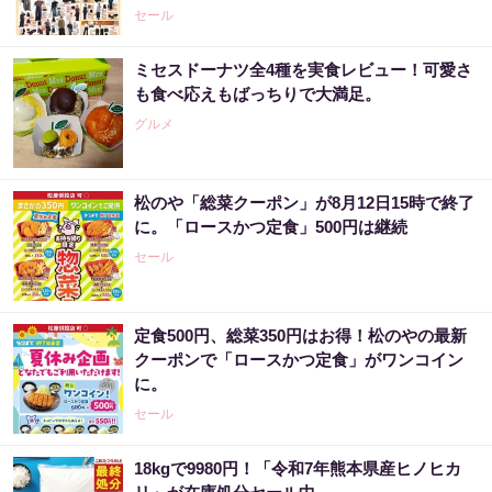
セール
ミセスドーナツ全4種を実食レビュー！可愛さ
も食べ応えもばっちりで大満足。
グルメ
松のや「総菜クーポン」が8月12日15時で終了
に。「ロースかつ定食」500円は継続
セール
定食500円、総菜350円はお得！松のやの最新
クーポンで「ロースかつ定食」がワンコイン
に。
セール
18kgで9980円！「令和7年熊本県産ヒノヒカ