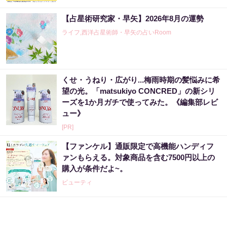
【占星術研究家・早矢】2026年8月の運勢
ライフ,西洋占星術師・早矢の占いRoom
くせ・うねり・広がり...梅雨時期の髪悩みに希
望の光。「matsukiyo CONCRED」の新シリ
ーズを1か月ガチで使ってみた。《編集部レビ
ュー》
[PR]
【ファンケル】通販限定で高機能ハンディフ
ァンもらえる。対象商品を含む7500円以上の
購入が条件だよ~。
ビューティ