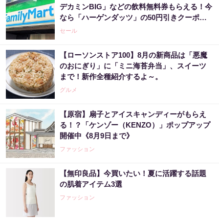
デカミンBIG」などの飲料無料券もらえる！今
なら「ハーゲンダッツ」の50円引きクーポン
も。
セール
【ローソンストア100】8月の新商品は「悪魔
のおにぎり」に「ミニ海苔弁当」、スイーツ
まで！新作全種紹介するよ～。
グルメ
【原宿】扇子とアイスキャンディーがもらえ
る！？「ケンゾー（KENZO）」ポップアップ
開催中《8月9日まで》
ファッション
【無印良品】今買いたい！夏に活躍する話題
の肌着アイテム3選
ファッション