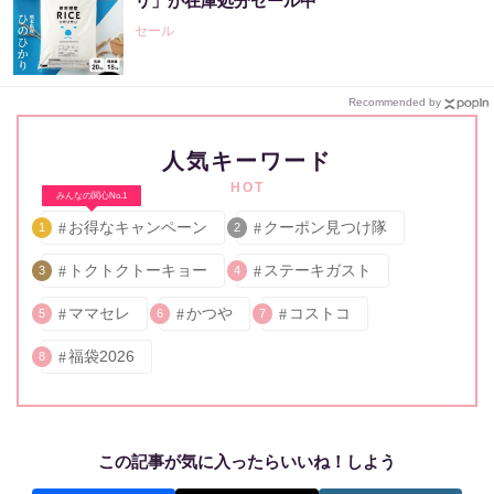
リ」が在庫処分セール中
セール
Recommended by
人気キーワード
HOT
みんなの関心No.1
お得なキャンペーン
クーポン見つけ隊
1
2
トクトクトーキョー
ステーキガスト
3
4
ママセレ
かつや
コストコ
5
6
7
福袋2026
8
この記事が気に入ったらいいね！しよう