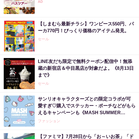
同じ宝くじなのに、当たる人と外れる人の違
い実は“ここ”でした
【しまむら最新チラシ】ワンピース550円、パ
PR（合同会社デジタルファーム ）
ーカ770円！びっくり価格のアイテム発見。
セール
LINE友だち限定で無料クーポン配信中！無添
蔵の新宿店＆中目黒店が対象だよ。《8月13日
まで》
セール
サンリオキャラクターズとの限定コラボが可
愛すぎ♡購入でステッカー・ポーチなどがもら
えるキャンペーンも《MASH SUMMER
WEEK 2026》
ファッション
【ファミマ】7月28日から「お～いお茶」「ド