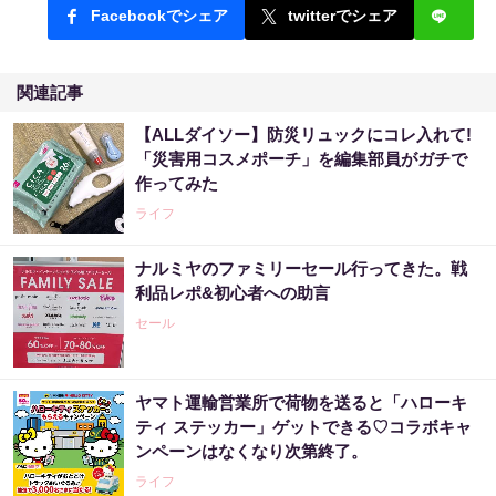
Facebookでシェア
twitterでシェア
関連記事
【ALLダイソー】防災リュックにコレ入れて!
「災害用コスメポーチ」を編集部員がガチで
作ってみた
ライフ
ナルミヤのファミリーセール行ってきた。戦
利品レポ&初心者への助言
セール
ヤマト運輸営業所で荷物を送ると「ハローキ
ティ ステッカー」ゲットできる♡コラボキャ
ンペーンはなくなり次第終了。
ライフ