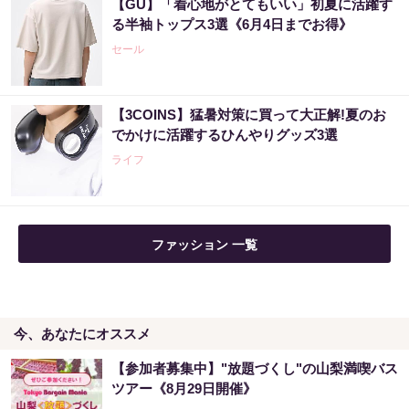
【GU】「着心地がとてもいい」初夏に活躍す
「これから株価はこうやって動いていく」世
る半袖トップス3選《6月4日までお得》
界的に活躍した天才投資家が暴露
セール
PR（Acoco.）
【3COINS】猛暑対策に買って大正解!夏のお
【昭和43年以前生まれはロト６この数字を買
でかけに活躍するひんやりグッズ3選
うべき】6つの数字が「完全一致」する方...
ライフ
PR（株式会社MURA）
宝くじ当たる人だけが気づいている違い
ファッション 一覧
PR（合同会社デジタルファーム ）
今、あなたにオススメ
世界トップクラスの市場分析が導き出した事
実「今すぐ暴落相場に備えて下さい」
【参加者募集中】"放題づくし"の山梨満喫バス
PR（Acoco.）
ツアー《8月29日開催》