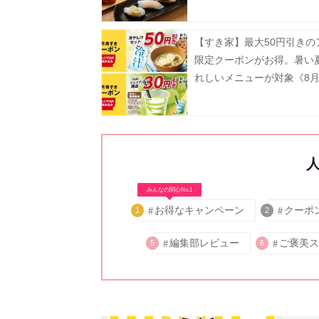
だよ。
【すき家】最大50円引きの
限定クーポンがお得。暑い
れしいメニューが対象《8月
で》
みんなの関心No.1
お得なキャンペーン
クーポ
1
2
編集部レビュー
ご褒美ス
5
6