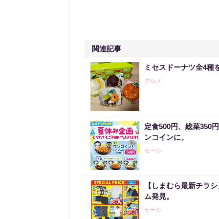
関連記事
ミセスドーナツ全4種
グルメ
定食500円、総菜35
ンコインに。
セール
【しまむら最新チラシ】
ム発見。
セール