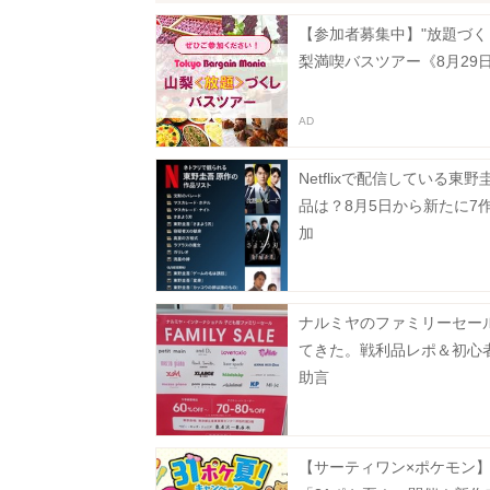
【参加者募集中】"放題づく
梨満喫バスツアー《8月29
Netflixで配信している東野
品は？8月5日から新たに7
加
ナルミヤのファミリーセー
てきた。戦利品レポ＆初心
助言
【サーティワン×ポケモン