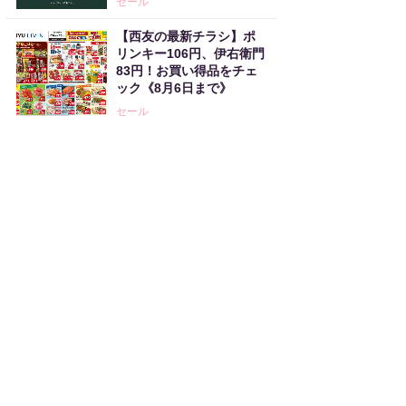
セール
【西友の最新チラシ】ポ
リンキー106円、伊右衛門
83円！お買い得品をチェ
ック《8月6日まで》
セール