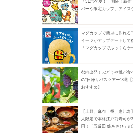
「31ポケ夏！」開催！新作
バーや限定カップ、アイス
など必見のラインアップ《8
スタート》
マグカップで簡単に作れる
イーツがアップデートして
「マグカップでふっくらケ
モコモコ」8月3日に発売♡
都内出発！ぶどうや桃が食
の"日帰りバスツアー"3選
おすすめ】
【上野、麻布十番、恵比寿】
人限定で本格江戸前寿司が35
円！「五反田 鮨あさひ」の