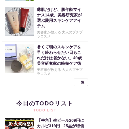
薄肌だけど、肌年齢マイ
ナス14歳。美容研究家が
選ぶ愛用スキンケアアイ
テム
美容家が教える 大人のプチプ
ラコスメ
暑くて朝のスキンケアを
早く終わらせたい日もこ
れだけは省かない。49歳
美容研究家の時短ケア術
美容家が教える 大人のプチプ
ラコスメ
一覧
今日のTODOリスト
TODO LIST
【牛角】生ビール209円に
カルビ319円...25品が特価