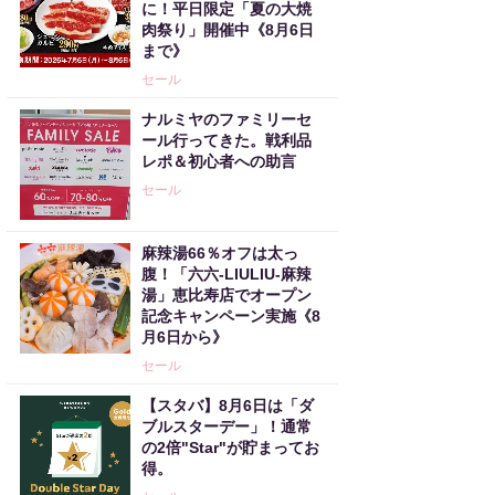
に！平日限定「夏の大焼
肉祭り」開催中《8月6日
まで》
セール
ナルミヤのファミリーセ
ール行ってきた。戦利品
レポ＆初心者への助言
セール
麻辣湯66％オフは太っ
腹！「六六-LIULIU-麻辣
湯」恵比寿店でオープン
記念キャンペーン実施《8
月6日から》
セール
【スタバ】8月6日は「ダ
ブルスターデー」！通常
の2倍"Star"が貯まってお
得。