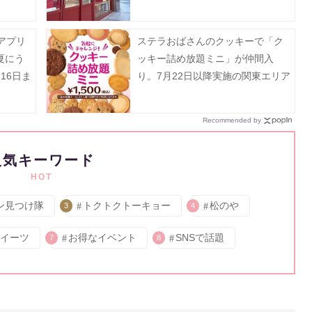
アプリ
ステラおばさんのクッキーで「ク
夏にう
ッキー詰め放題ミニ」が仲間入
16日ま
り。7月22日以降実施の関東エリア
対象店舗まとめ。
Recommended by
人気キーワード
HOT
ン見つけ隊
トクトクトーキョー
松のや
3
4
イーツ
お得なイベント
SNSで話題
7
8