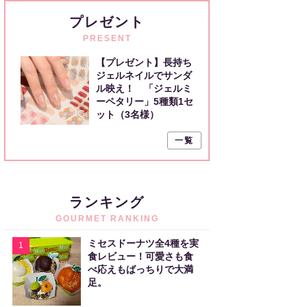
プレゼント
PRESENT
【プレゼント】長持ち
ジェルネイルでサンダ
ル映え！ 「ジェルミ
ーペタリー」5種類1セ
ット（3名様）
一覧
ランキング
GOURMET RANKING
ミセスドーナツ全4種を実
1
食レビュー！可愛さも食
べ応えもばっちりで大満
足。