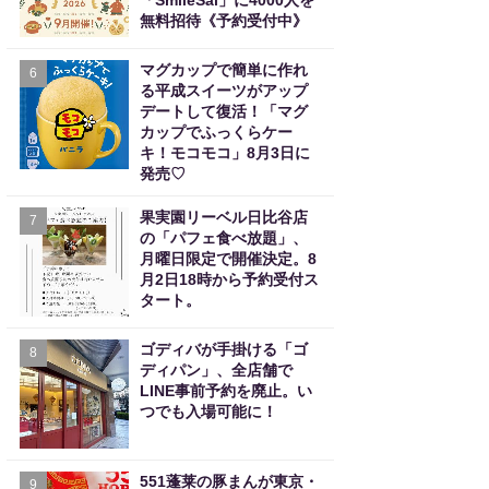
「SmileSai」に4000人を
無料招待《予約受付中》
マグカップで簡単に作れ
6
る平成スイーツがアップ
デートして復活！「マグ
カップでふっくらケー
キ！モコモコ」8月3日に
発売♡
果実園リーベル日比谷店
7
の「パフェ食べ放題」、
月曜日限定で開催決定。8
月2日18時から予約受付ス
タート。
ゴディバが手掛ける「ゴ
8
ディパン」、全店舗で
LINE事前予約を廃止。い
つでも入場可能に！
551蓬莱の豚まんが東京・
9