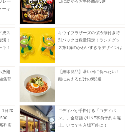
フレー
日に助かるお手軽商品3選
ケーキ
月1日
平成ス
キウイブラザーズの保冷剤付き特
復活！
別パックは数量限定！ランチグッ
ーキ！
ズ第1弾のかわいすぎるデザインは
2種。
べ放題
【無印良品】暑い日に食べたい！
【編集部
麺にあえるだけの素3選
1日20
ゴディバが手掛ける「ゴディパ
00
ン」、全店舗でLINE事前予約を廃
系列店
止。いつでも入場可能に！