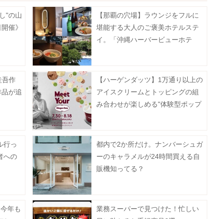
し"の山
【那覇の穴場】ラウンジをフルに
日開催》
堪能する大人のご褒美ホテルステ
イ。「沖縄ハーバービューホテ
ル」でリアルに過ごした1泊2日を
レビュー。
圭吾作
【ハーゲンダッツ】1万通り以上の
作品が追
アイスクリームとトッピングの組
み合わせが楽しめる"体験型ポップ
アップイベント"を原宿で開催♡
ル行っ
都内で2か所だけ。ナンバーシュガ
者への
ーのキャラメルが24時間買える自
販機知ってる？
】今年も
業務スーパーで見つけた！忙しい