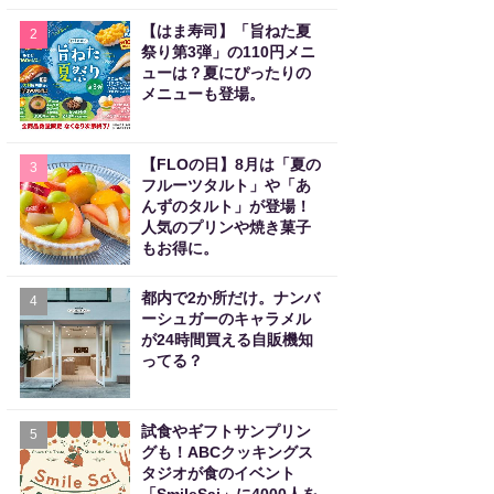
【はま寿司】「旨ねた夏
2
祭り第3弾」の110円メニ
ューは？夏にぴったりの
メニューも登場。
【FLOの日】8月は「夏の
3
フルーツタルト」や「あ
んずのタルト」が登場！
人気のプリンや焼き菓子
もお得に。
都内で2か所だけ。ナンバ
4
ーシュガーのキャラメル
が24時間買える自販機知
ってる？
試食やギフトサンプリン
5
グも！ABCクッキングス
タジオが食のイベント