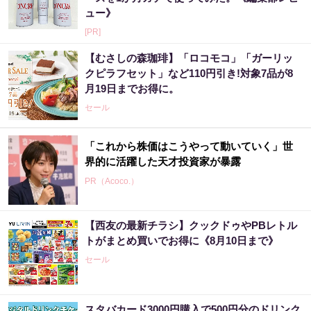
ュー》
[PR]
【むさしの森珈琲】「ロコモコ」「ガーリッ
クピラフセット」など110円引き!対象7品が8
月19日までお得に。
セール
「これから株価はこうやって動いていく」世
界的に活躍した天才投資家が暴露
PR（Acoco.）
【西友の最新チラシ】クックドゥやPBレトル
トがまとめ買いでお得に《8月10日まで》
セール
スタバカード3000円購入で500円分のドリンク