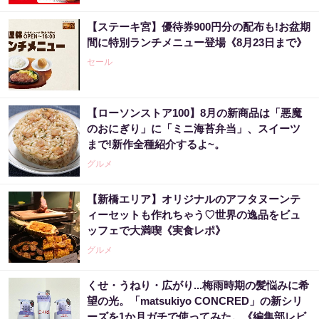
【ステーキ宮】優待券900円分の配布も!お盆期
間に特別ランチメニュー登場《8月23日まで》
セール
【ローソンストア100】8月の新商品は「悪魔
のおにぎり」に「ミニ海苔弁当」、スイーツ
まで!新作全種紹介するよ~。
グルメ
【新橋エリア】オリジナルのアフタヌーンテ
ィーセットも作れちゃう♡世界の逸品をビュ
ッフェで大満喫《実食レポ》
グルメ
くせ・うねり・広がり...梅雨時期の髪悩みに希
望の光。「matsukiyo CONCRED」の新シリ
ーズを1か月ガチで使ってみた。《編集部レビ