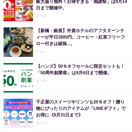
飯大盛り無料！お得すぎる「感謝祭」は8月14
日まで開催中。
セール
【新橋・銀座】外資ホテルのアフタヌーンテ
ィーが平日3500円。コーヒー・紅茶フリーフ
ロー付きは破格...。
グルメ
【ハンズ】50％オフセールに限定セットも！
「50周年創業祭」は9月6日まで開催。
セール
千疋屋のスイーツやリンツも20％オフ！贈り
物にぴったりのアイテムが「LINEギフト」で
お得に《8月31日まで》
セール