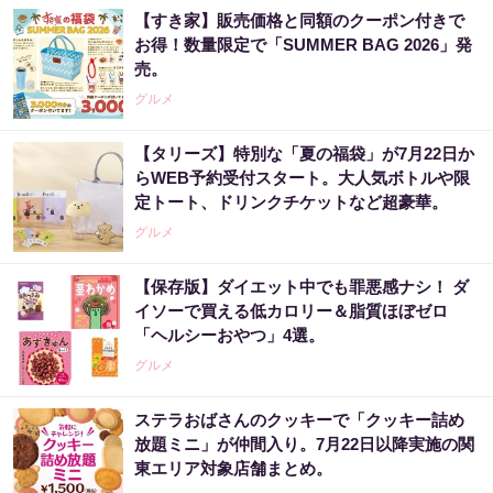
【すき家】販売価格と同額のクーポン付きで
お得！数量限定で「SUMMER BAG 2026」発
売。
グルメ
【タリーズ】特別な「夏の福袋」が7月22日か
らWEB予約受付スタート。大人気ボトルや限
定トート、ドリンクチケットなど超豪華。
グルメ
【保存版】ダイエット中でも罪悪感ナシ！ ダ
イソーで買える低カロリー＆脂質ほぼゼロ
「ヘルシーおやつ」4選。
グルメ
ステラおばさんのクッキーで「クッキー詰め
放題ミニ」が仲間入り。7月22日以降実施の関
東エリア対象店舗まとめ。