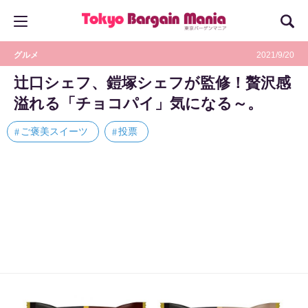
グルメ
2021/9/20
辻口シェフ、鎧塚シェフが監修！贅沢感
溢れる「チョコパイ」気になる～。
ご褒美スイーツ
投票