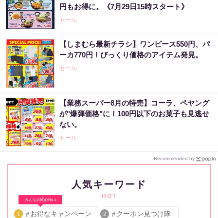
円もお得に。《7月29日15時スタート》
セール
【しまむら最新チラシ】ワンピース550円、パ
ーカ770円！びっくり価格のアイテム発見。
セール
【業務スーパー8月の特売】コーラ、ペヤング
が"爆弾価格"に！100円以下のお菓子も見逃せ
ない。
セール
Recommended by
人気キーワード
HOT
みんなの関心No.1
お得なキャンペーン
クーポン見つけ隊
1
2