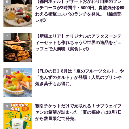
【都内ホテル】デザートおかわり自由のフレ
6
ンチコースが3時間半・5000円。貴族気分を味
わえる衝撃コスパのランチを発見。《編集部
レポ》
【新橋エリア】オリジナルのアフタヌーンテ
7
ィーセットも作れちゃう♡世界の逸品をビュ
ッフェで大満喫《実食レポ》
【FLOの日】8月は「夏のフルーツタルト」や
8
「あんずのタルト」が登場！人気のプリンや
焼き菓子もお得に。
割引チケットだけで元取れる！サブウェイフ
9
ァンの希望が詰まった「夏の福袋」は8月7日
から数量限定で発売。