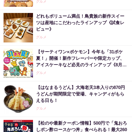
グルメ
どれもボリューム満点！鳥貴族の新作スイー
ツは産地にこだわったラインアップ《試食レ
ビュー》
グルメ
【サーティワン×ポケモン】今年も「31ポケ
夏！」開催！新作フレーバーや限定カップ、
アイスケーキなど必見のラインアップ《8月1
日スタート》
グルメ
【はなまるうどん】大海老天3本入りの870円
うどんが期間限定で登場、キャンディがもら
える日も！
グルメ
【松のや最新クーポン情報】500円で「鬼おろ
しポン酢ロースかつ丼」食べられる！最大260