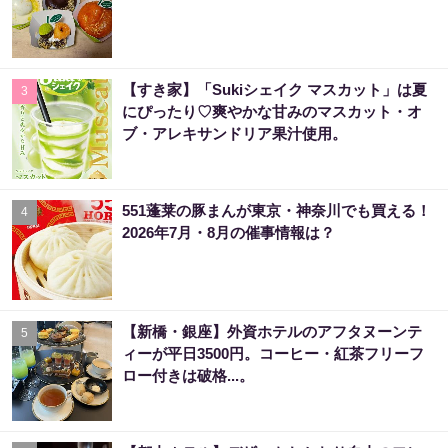
【すき家】「Sukiシェイク マスカット」は夏
3
にぴったり♡爽やかな甘みのマスカット・オ
ブ・アレキサンドリア果汁使用。
551蓬莱の豚まんが東京・神奈川でも買える！
4
2026年7月・8月の催事情報は？
【新橋・銀座】外資ホテルのアフタヌーンテ
5
ィーが平日3500円。コーヒー・紅茶フリーフ
ロー付きは破格...。