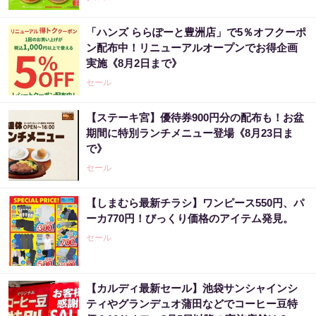
「ハンズ ららぽーと豊洲店」で5％オフクーポ
ン配布中！リニューアルオープンでお得企画
実施《8月2日まで》
セール
【ステーキ宮】優待券900円分の配布も！お盆
期間に特別ランチメニュー登場《8月23日ま
で》
セール
【しまむら最新チラシ】ワンピース550円、パ
ーカ770円！びっくり価格のアイテム発見。
セール
【カルディ最新セール】池袋サンシャインシ
ティやグランデュオ蒲田などでコーヒー豆特