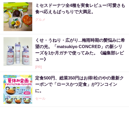
ミセスドーナツ全4種を実食レビュー!可愛さも
食べ応えもばっちりで大満足。
グルメ
くせ・うねり・広がり...梅雨時期の髪悩みに希
望の光。「matsukiyo CONCRED」の新シリ
ーズを1か月ガチで使ってみた。《編集部レビ
ュー》
[PR]
定食500円、総菜350円はお得!松のやの最新ク
ーポンで「ロースかつ定食」がワンコイン
に。
セール