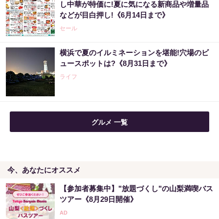
し中華が特価に!夏に気になる新商品や増量品
してみて
などが目白押し!《6月14日まで》
PR（森永乳業）
セール
横浜で夏のイルミネーションを堪能!穴場のビ
アマゾンで大人気！血圧対策はコーヒーに足
ュースポットは?《8月31日まで》
してみて
ライフ
PR（森永乳業）
売り場じゃ教えてくれない！当たる人だけが
グルメ 一覧
やってる宝くじの習慣
PR（合同会社デジタルファーム ）
今、あなたにオススメ
売り場じゃ教えてくれない！当たる人だけが
やってる宝くじの習慣
【参加者募集中】"放題づくし"の山梨満喫バス
PR（合同会社デジタルファーム ）
ツアー《8月29日開催》