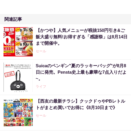
関連記事
【かつや】人気メニューが税抜150円引き&ご
飯大盛り無料!お得すぎる「感謝祭」は8月14日
まで開催中。
セール
Suicaのペンギン"夏のラッキーバッグ"が8月8
日に発売。Pensta史上最も豪華な7点入りだよ
~。
ライフ
【西友の最新チラシ】クックドゥやPBレトル
トがまとめ買いでお得に《8月10日まで》
セール