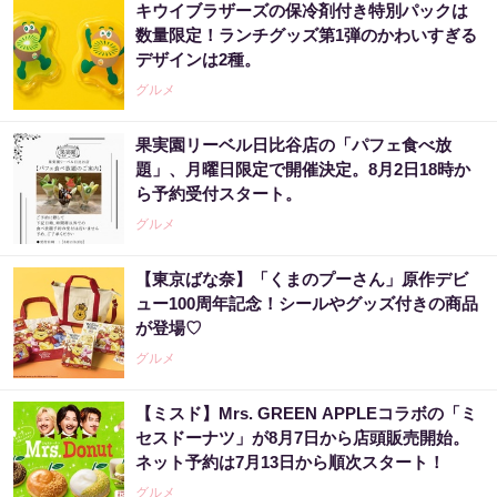
キウイブラザーズの保冷剤付き特別パックは
数量限定！ランチグッズ第1弾のかわいすぎる
デザインは2種。
グルメ
果実園リーベル日比谷店の「パフェ食べ放
題」、月曜日限定で開催決定。8月2日18時か
ら予約受付スタート。
グルメ
【東京ばな奈】「くまのプーさん」原作デビ
ュー100周年記念！シールやグッズ付きの商品
が登場♡
グルメ
【ミスド】Mrs. GREEN APPLEコラボの「ミ
セスドーナツ」が8月7日から店頭販売開始。
ネット予約は7月13日から順次スタート！
グルメ