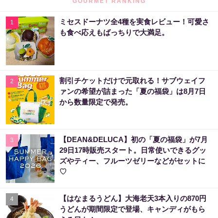
GOURMET RANKING
ミセスドーナツ全4種を実食レビュー！可愛さ
1
も食べ応えもばっちりで大満足。
割引チケットだけで元取れる！サブウェイフ
2
ァンの希望が詰まった「夏の福袋」は8月7日
から数量限定で発売。
【DEAN&DELUCA】初の「夏の福袋」が7月
3
29日17時販売スタート。日常使いできるグッ
ズやティー、フルーツゼリーなどがセットに
♡
【はなまるうどん】大海老天3本入りの870円
4
うどんが期間限定で登場、キャンディがもら