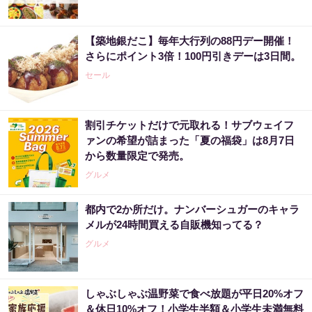
「もっと早く知りたかった」600円→83円の新
型タバコが大反響
【築地銀だこ】毎年大行列の88円デー開催！
PR（株式会社HAL）
さらにポイント3倍！100円引きデーは3日間。
セール
割引チケットだけで元取れる！サブウェイフ
ァンの希望が詰まった「夏の福袋」は8月7日
から数量限定で発売。
グルメ
都内で2か所だけ。ナンバーシュガーのキャラ
メルが24時間買える自販機知ってる？
グルメ
しゃぶしゃぶ温野菜で食べ放題が平日20%オフ
＆休日10%オフ！小学生半額＆小学生未満無料