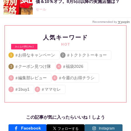
価＆10％オフ。8月5日以降の実施店舗は？
セール
Recommended by
人気キーワード
HOT
みんなの関心No.1
お得なキャンペーン
トクトクトーキョー
1
2
クーポン見つけ隊
福袋2026
3
4
編集部レビュー
今週のお得チラシ
5
6
1buy1
ママセレ
7
8
この記事が気に入ったらいいね！しよう
Facebook
Instagram