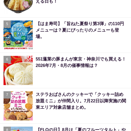
える日も！
【はま寿司】「旨ねた夏祭り第3弾」の110円
5
メニューは？夏にぴったりのメニューも登
場。
551蓬莱の豚まんが東京・神奈川でも買える！
6
2026年7月・8月の催事情報は？
ステラおばさんのクッキーで「クッキー詰め
7
放題ミニ」が仲間入り。7月22日以降実施の関
東エリア対象店舗まとめ。
【FLOの日】8月は「夏のフルーツタルト」や
8