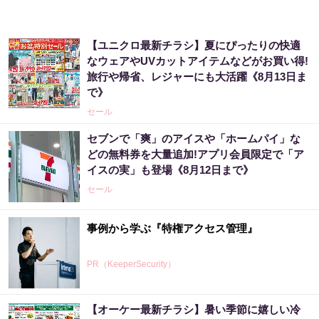
【ユニクロ最新チラシ】夏にぴったりの快適
なウェアやUVカットアイテムなどがお買い得!
旅行や帰省、レジャーにも大活躍《8月13日ま
で》
セール
セブンで「爽」のアイスや「ホームパイ」な
どの無料券を大量追加!アプリ会員限定で「ア
イスの実」も登場《8月12日まで》
セール
事例から学ぶ『特権アクセス管理』
PR（KeeperSecurity）
【オーケー最新チラシ】暑い季節に嬉しい冷
アマゾンで大人気！血圧対策はコーヒーに足