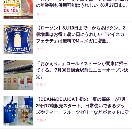
の年齢割も併用可能はうれしい《8月27日ま
で》
セール
【ローソン】8月10日まで「からあげクン」2
個増量はお得！暑い日にうれしい「アイスカ
フェラテ」は無料でM→メガに増量。
セール
「おかえり...」コールドストーンが関東に帰っ
てくる。 7月30日鎌倉駅前にニューオープン決
定。
グルメ
【DEAN&DELUCA】初の「夏の福袋」が7月
29日17時販売スタート。日常使いできるグッ
ズやティー、フルーツゼリーなどがセットに♡
グルメ