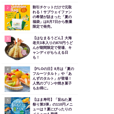
割引チケットだけで元取
2
れる！サブウェイファン
の希望が詰まった「夏の
福袋」は8月7日から数量
限定で発売。
【はなまるうどん】大海
3
老天3本入りの870円うど
んが期間限定で登場、キ
ャンディがもらえる日
も！
【FLOの日】8月は「夏の
4
フルーツタルト」や「あ
んずのタルト」が登場！
人気のプリンや焼き菓子
もお得に。
【はま寿司】「旨ねた夏
5
祭り第3弾」の110円メニ
ューは？夏にぴったりの