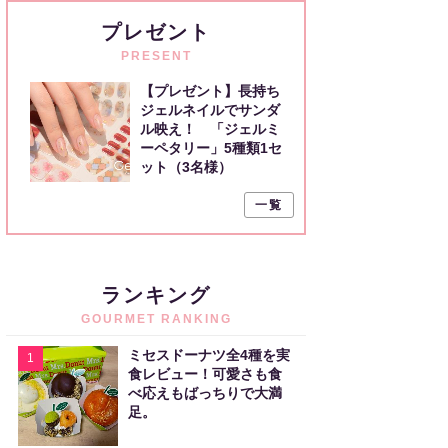
プレゼント
PRESENT
【プレゼント】長持ち
ジェルネイルでサンダ
ル映え！ 「ジェルミ
ーペタリー」5種類1セ
ット（3名様）
一覧
ランキング
GOURMET RANKING
ミセスドーナツ全4種を実
1
食レビュー！可愛さも食
べ応えもばっちりで大満
足。