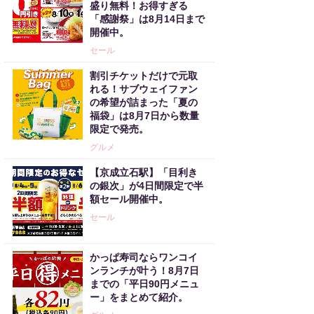
盛り無料！お得すぎる
「感謝祭」は8月14日まで
開催中。
セール
割引チケットだけで元取
れる！サブウェイファン
の希望が詰まった「夏の
福袋」は8月7日から数量
限定で発売。
グルメ
【京成立石駅】「目利き
の銀次」が4日間限定で半
額セール開催中。
セール
かっぱ寿司ならワンコイ
ンランチが叶う！8月7日
までの「平日90円メニュ
ー」をまとめて紹介。