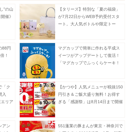
し"の山
【タリーズ】特別な「夏の福袋」
日開催》
が7月22日からWEB予約受付スタ
ート。大人気ボトルや限定トー
ト、ドリンクチケットなど超豪
華。
88円
マグカップで簡単に作れる平成ス
3倍！
イーツがアップデートして復活！
「マグカップでふっくらケーキ！
モコモコ」8月3日に発売♡
で「ク
【かつや】人気メニューが税抜150
間入
円引き＆ご飯大盛り無料！お得す
東エリア
ぎる「感謝祭」は8月14日まで開催
中。
ンアン
551蓬莱の豚まんが東京・神奈川で