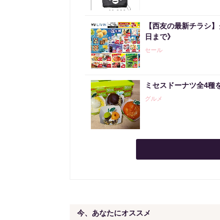
【西友の最新チラシ】
日まで》
セール
ミセスドーナツ全4種
グルメ
今、あなたにオススメ