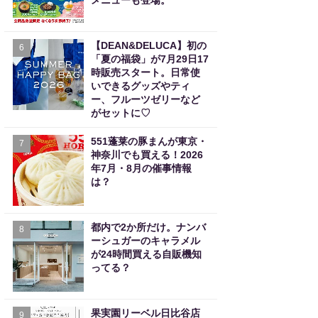
メニューも登場。
【DEAN&DELUCA】初の
6
「夏の福袋」が7月29日17
時販売スタート。日常使
いできるグッズやティ
ー、フルーツゼリーなど
がセットに♡
551蓬莱の豚まんが東京・
7
神奈川でも買える！2026
年7月・8月の催事情報
は？
都内で2か所だけ。ナンバ
8
ーシュガーのキャラメル
が24時間買える自販機知
ってる？
果実園リーベル日比谷店
9