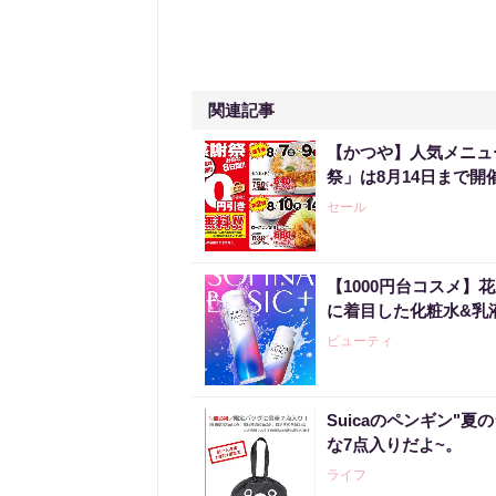
関連記事
【かつや】人気メニュ
祭」は8月14日まで開
セール
【1000円台コスメ
に着目した化粧水&乳
ビューティ
Suicaのペンギン"夏
な7点入りだよ~。
ライフ