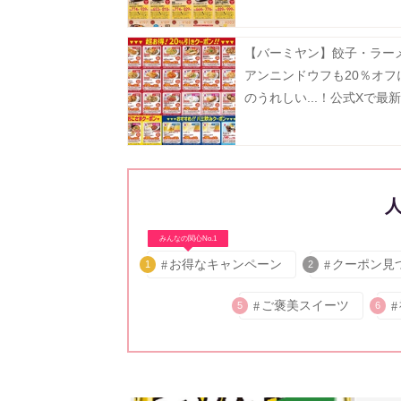
どがお得に《8月19日まで
【バーミヤン】餃子・ラー
アンニンドウフも20％オフ
のうれしい...！公式Xで最
ン公開中《8月19日まで》
みんなの関心No.1
お得なキャンペーン
クーポン見
1
2
ご褒美スイーツ
5
6