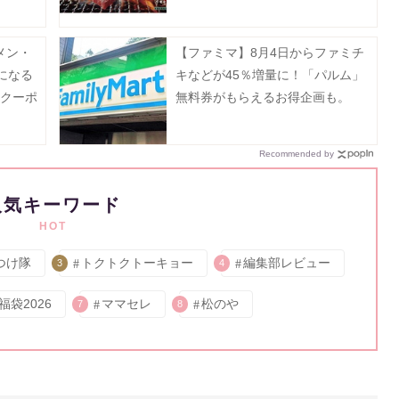
》
間限定で焼肉店をオープン《予約
受付中》
メン・
【ファミマ】8月4日からファミチ
になる
キなどが45％増量に！「パルム」
新クーポ
無料券がもらえるお得企画も。
Recommended by
人気キーワード
HOT
つけ隊
トクトクトーキョー
編集部レビュー
3
4
福袋2026
ママセレ
松のや
7
8