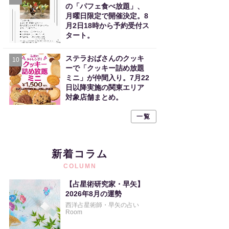
の「パフェ食べ放題」、
月曜日限定で開催決定。8
月2日18時から予約受付ス
タート。
ステラおばさんのクッキ
10
ーで「クッキー詰め放題
ミニ」が仲間入り。7月22
日以降実施の関東エリア
対象店舗まとめ。
一覧
新着コラム
COLUMN
【占星術研究家・早矢】
2026年8月の運勢
西洋占星術師・早矢の占い
Room