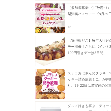
【参加者募集中】"放題づく
梨満喫バスツアー《8月29
【築地銀だこ】毎年大行列の
デー開催！さらにポイント
100円引きデーは3日間。
ステラおばさんのクッキー
ッキー詰め放題ミニ」が仲
り。7月22日以降実施の関
対象店舗まとめ。
グルメ好きも喜ぶ！ディー