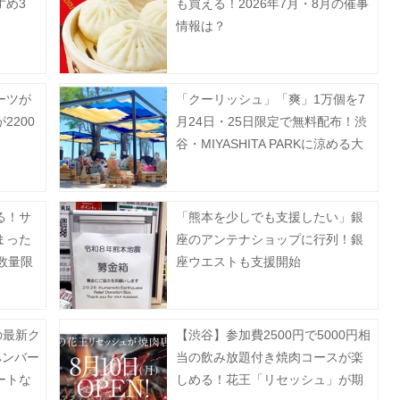
すめ3
も買える！2026年7月・8月の催事
情報は？
ーツが
「クーリッシュ」「爽」1万個を7
2200
月24日・25日限定で無料配布！渋
谷・MIYASHITA PARKに涼める大
型シェルターが登場中。
る！サ
「熊本を少しでも支援したい」銀
まった
座のアンテナショップに行列！銀
数量限
座ウエストも支援開始
の最新ク
【渋谷】参加費2500円で5000円相
ハンバー
当の飲み放題付き焼肉コースが楽
ートな
しめる！花王「リセッシュ」が期