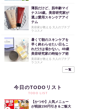
薄肌だけど、肌年齢マイ
ナス14歳。美容研究家が
選ぶ愛用スキンケアアイ
テム
美容家が教える 大人のプチプ
ラコスメ
暑くて朝のスキンケアを
早く終わらせたい日もこ
れだけは省かない。49歳
美容研究家の時短ケア術
美容家が教える 大人のプチプ
ラコスメ
一覧
今日のTODOリスト
TODO LIST
【かつや】人気メニュー
が税抜150円引き＆ご飯大