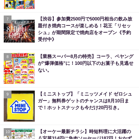
【渋谷】参加費2500円で5000円相当の飲み放
7
題付き焼肉コースが楽しめる！花王「リセッ
シュ」が期間限定で焼肉店をオープン《予約
受付中》
【業務スーパー8月の特売】コーラ、ペヤング
8
が"爆弾価格"に！100円以下のお菓子も見逃せ
ない。
【ミニストップ】「ミニッツメイド ゼロシュ
9
ガー」無料券ゲットのチャンスは8月10日ま
で！ホットスナックも今だけ20円引き。
【オーケー最新チラシ】時短料理に大活躍の
10
八宝菜314円に魚肉ソーセージ187円！おかず