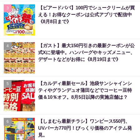
【ビアードパパ】100円でシュークリームが買
3
える！お得なクーポンは公式アプリで配信中
《8月8日まで》
【ガスト】最大150円引きの最新クーポンが公
4
式Xに登場中。ハンバーグやキッズメニュー、
デザートなどがお得に《8月19日まで》
【カルディ最新セール】池袋サンシャインシ
5
ティやグランデュオ蒲田などでコーヒー豆特
価＆10％オフ。8月5日以降の実施店舗は？
【しまむら最新チラシ】ワンピース550円、
6
UVパーカ770円！びっくり価格のアイテム発
見。