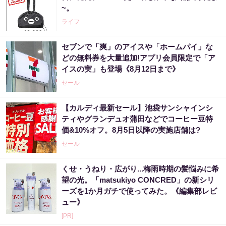
~。
ライフ
セブンで「爽」のアイスや「ホームパイ」な
どの無料券を大量追加!アプリ会員限定で「ア
イスの実」も登場《8月12日まで》
セール
【カルディ最新セール】池袋サンシャインシ
ティやグランデュオ蒲田などでコーヒー豆特
価&10%オフ。8月5日以降の実施店舗は?
セール
くせ・うねり・広がり...梅雨時期の髪悩みに希
望の光。「matsukiyo CONCRED」の新シリ
ーズを1か月ガチで使ってみた。《編集部レビ
ュー》
[PR]