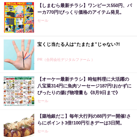
【しまむら最新チラシ】ワンピース550円、パ
ーカ770円!びっくり価格のアイテム発見。
セール
宝くじ当たる人は“たまたま”じゃない?!
PR（合同会社デジタルファーム ）
【オーケー最新チラシ】時短料理に大活躍の
八宝菜314円に魚肉ソーセージ187円!おかずに
ぴったりの揚げ物増量も《8月9日まで》
セール
【築地銀だこ】毎年大行列の88円デー開催!さ
らにポイント3倍!100円引きデーは3日間。
セール