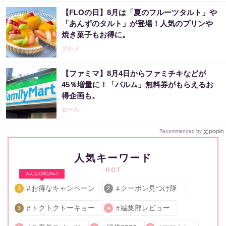
【FLOの日】8月は「夏のフルーツタルト」や
「あんずのタルト」が登場！人気のプリンや
焼き菓子もお得に。
グルメ
【ファミマ】8月4日からファミチキなどが
45％増量に！「パルム」無料券がもらえるお
得企画も。
セール
Recommended by
人気キーワード
HOT
みんなの関心No.1
お得なキャンペーン
クーポン見つけ隊
1
2
トクトクトーキョー
編集部レビュー
3
4