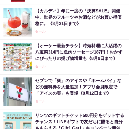
【カルディ】年に一度の「決算SALE」開催
中。世界のフルーツやお酒などがお買い得価
格に。《8月31日まで》
セール
【オーケー最新チラシ】時短料理に大活躍の
八宝菜314円に魚肉ソーセージ187円！おかず
にぴったりの揚げ物増量も《8月9日まで》
セール
セブンで「爽」のアイスや「ホームパイ」な
どの無料券を大量追加！アプリ会員限定で
「アイスの実」も登場《8月12日まで》
セール
リンツのギフトチケット500円分をゲットする
チャンス！LINEギフトで友だちに贈ると自分
ももらえる「Gift1 Get1」キャンペーン開催