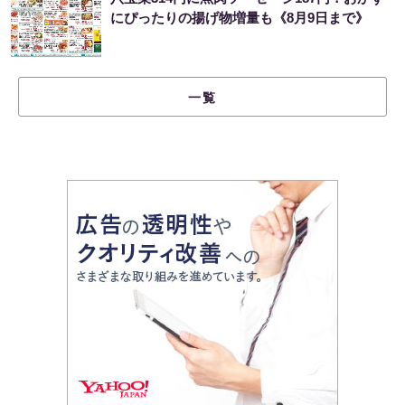
にぴったりの揚げ物増量も《8月9日まで》
一覧