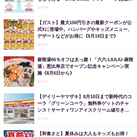
中。
セール
【ガスト】最大150円引きの最新クーポンが公
式Xに登場中。ハンバーグやキッズメニュー、
デザートなどがお得に《8月19日まで》
セール
麻辣湯66％オフは太っ腹！「六六-LIULIU-麻辣
湯」恵比寿店でオープン記念キャンペーン実
施《8月6日から》
セール
【デイリーヤマザキ】8月10日まで新時代のコ
ーラ「グリーンコーラ」無料券ゲットのチャ
ンス！サーティワンアイスクリーム値引きな
どお得企画も目白押し。
セール
【和食さと】夏休みは大人もキッズもお得！