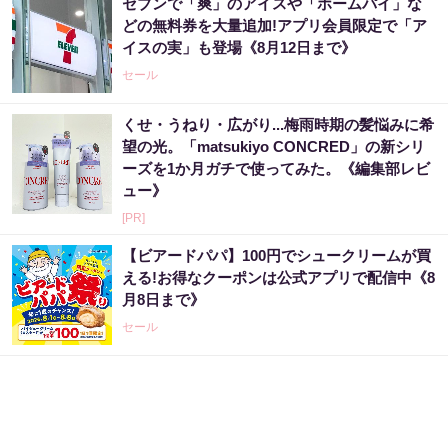
セブンで「爽」のアイスや「ホームパイ」な
どの無料券を大量追加!アプリ会員限定で「ア
イスの実」も登場《8月12日まで》
セール
くせ・うねり・広がり...梅雨時期の髪悩みに希
望の光。「matsukiyo CONCRED」の新シリ
ーズを1か月ガチで使ってみた。《編集部レビ
ュー》
[PR]
【ビアードパパ】100円でシュークリームが買
える!お得なクーポンは公式アプリで配信中《8
月8日まで》
セール