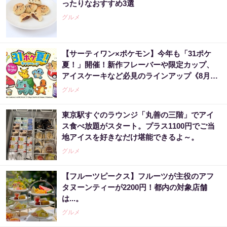
ったりなおすすめ3選
グルメ
【サーティワン×ポケモン】今年も「31ポケ
夏！」開催！新作フレーバーや限定カップ、
アイスケーキなど必見のラインアップ《8月1
日スタート》
グルメ
東京駅すぐのラウンジ「丸善の三階」でアイ
ス食べ放題がスタート。プラス1100円でご当
地アイスを好きなだけ堪能できるよ～。
グルメ
【フルーツピークス】フルーツが主役のアフ
タヌーンティーが2200円！都内の対象店舗
は...。
グルメ