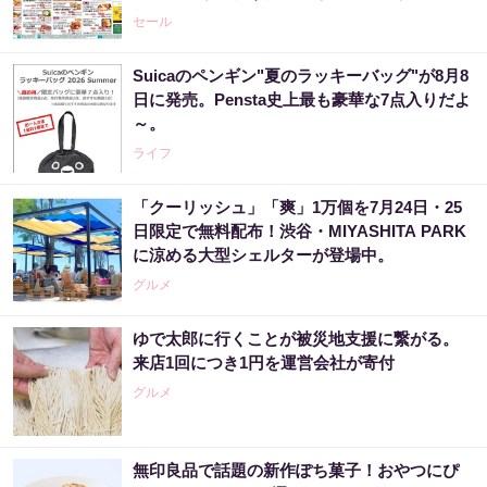
セール
Suicaのペンギン"夏のラッキーバッグ"が8月8
日に発売。Pensta史上最も豪華な7点入りだよ
～。
ライフ
「クーリッシュ」「爽」1万個を7月24日・25
日限定で無料配布！渋谷・MIYASHITA PARK
に涼める大型シェルターが登場中。
グルメ
ゆで太郎に行くことが被災地支援に繋がる。
来店1回につき1円を運営会社が寄付
グルメ
無印良品で話題の新作ぽち菓子！おやつにぴ