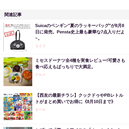
関連記事
Suicaのペンギン"夏のラッキーバッグ"が8月8
日に発売。Pensta史上最も豪華な7点入りだよ
~。
ライフ
ミセスドーナツ全4種を実食レビュー!可愛さも
食べ応えもばっちりで大満足。
グルメ
【西友の最新チラシ】クックドゥやPBレトル
トがまとめ買いでお得に《8月10日まで》
セール