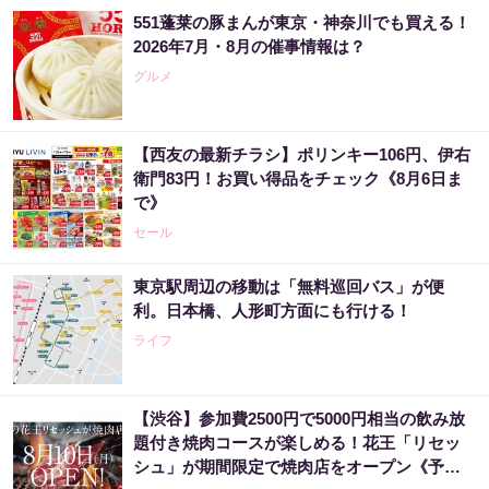
551蓬莱の豚まんが東京・神奈川でも買える！
2026年7月・8月の催事情報は？
グルメ
【西友の最新チラシ】ポリンキー106円、伊右
衛門83円！お買い得品をチェック《8月6日ま
で》
セール
東京駅周辺の移動は「無料巡回バス」が便
利。日本橋、人形町方面にも行ける！
ライフ
【渋谷】参加費2500円で5000円相当の飲み放
題付き焼肉コースが楽しめる！花王「リセッ
シュ」が期間限定で焼肉店をオープン《予約