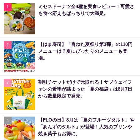
ミセスドーナツ全4種を実食レビュー！可愛さ
1
も食べ応えもばっちりで大満足。
【はま寿司】「旨ねた夏祭り第3弾」の110円
2
メニューは？夏にぴったりのメニューも登
場。
割引チケットだけで元取れる！サブウェイフ
3
ァンの希望が詰まった「夏の福袋」は8月7日
から数量限定で発売。
【FLOの日】8月は「夏のフルーツタルト」や
4
「あんずのタルト」が登場！人気のプリンや
焼き菓子もお得に。