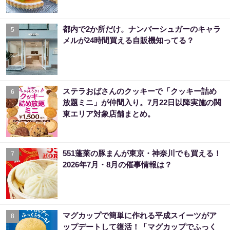
都内で2か所だけ。ナンバーシュガーのキャラ
5
メルが24時間買える自販機知ってる？
ステラおばさんのクッキーで「クッキー詰め
6
放題ミニ」が仲間入り。7月22日以降実施の関
東エリア対象店舗まとめ。
551蓬莱の豚まんが東京・神奈川でも買える！
7
2026年7月・8月の催事情報は？
マグカップで簡単に作れる平成スイーツがア
8
ップデートして復活！「マグカップでふっく