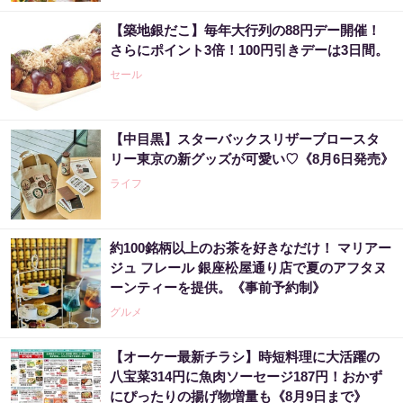
【築地銀だこ】毎年大行列の88円デー開催！
さらにポイント3倍！100円引きデーは3日間。
セール
【中目黒】スターバックスリザーブロースタ
リー東京の新グッズが可愛い♡《8月6日発売》
ライフ
約100銘柄以上のお茶を好きなだけ！ マリアー
ジュ フレール 銀座松屋通り店で夏のアフタヌ
ーンティーを提供。《事前予約制》
グルメ
【オーケー最新チラシ】時短料理に大活躍の
八宝菜314円に魚肉ソーセージ187円！おかず
にぴったりの揚げ物増量も《8月9日まで》