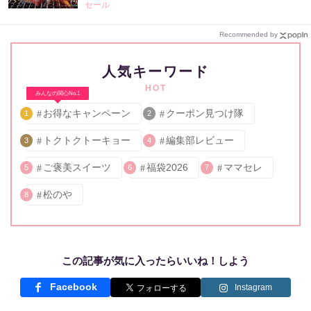
受付中》
セール
Recommended by
人気キーワード
HOT
みんなの関心No.1
お得なキャンペーン
クーポン見つけ隊
1
2
トクトクトーキョー
編集部レビュー
3
4
ご褒美スイーツ
福袋2026
ママセレ
5
6
7
松のや
8
この記事が気に入ったらいいね！しよう
Facebook
Instagram