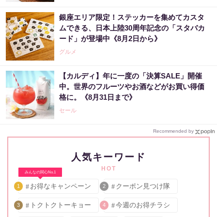
銀座エリア限定！ステッカーを集めてカスタ
ムできる、日本上陸30周年記念の「スタバカ
ード」が登場中《8月2日から》
グルメ
【カルディ】年に一度の「決算SALE」開催
中。世界のフルーツやお酒などがお買い得価
格に。《8月31日まで》
セール
Recommended by
人気キーワード
HOT
みんなの関心No.1
お得なキャンペーン
クーポン見つけ隊
1
2
トクトクトーキョー
今週のお得チラシ
3
4