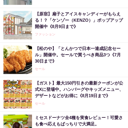
【原宿】扇子とアイスキャンディーがもらえ
る！？「ケンゾー（KENZO）」ポップアップ
開催中《8月9日まで》
ファッション
【松のや】「とんかつで日本一達成記念セー
ル」開催中。セールで買うべき商品3つ《7月
30日まで》
セール
【ガスト】最大150円引きの最新クーポンが公
式Xに登場中。ハンバーグやキッズメニュー、
デザートなどがお得に《8月19日まで》
セール
ミセスドーナツ全4種を実食レビュー！可愛さ
も食べ応えもばっちりで大満足。