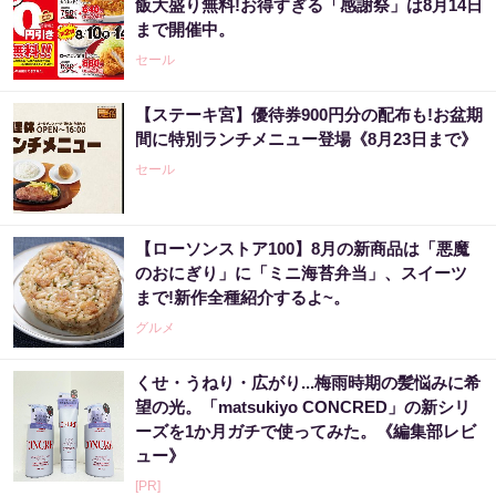
飯大盛り無料!お得すぎる「感謝祭」は8月14日
まで開催中。
セール
【ステーキ宮】優待券900円分の配布も!お盆期
間に特別ランチメニュー登場《8月23日まで》
セール
【ローソンストア100】8月の新商品は「悪魔
のおにぎり」に「ミニ海苔弁当」、スイーツ
まで!新作全種紹介するよ~。
グルメ
くせ・うねり・広がり...梅雨時期の髪悩みに希
望の光。「matsukiyo CONCRED」の新シリ
ーズを1か月ガチで使ってみた。《編集部レビ
ュー》
[PR]