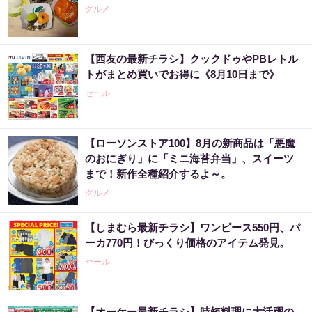
グルメ
【西友の最新チラシ】クックドゥやPBレトル
トがまとめ買いでお得に《8月10日まで》
セール
【ローソンストア100】8月の新商品は「悪魔
のおにぎり」に「ミニ海苔弁当」、スイーツ
まで！新作全種紹介するよ～。
グルメ
【しまむら最新チラシ】ワンピース550円、パ
ーカ770円！びっくり価格のアイテム発見。
セール
【オーケー最新チラシ】時短料理に大活躍の