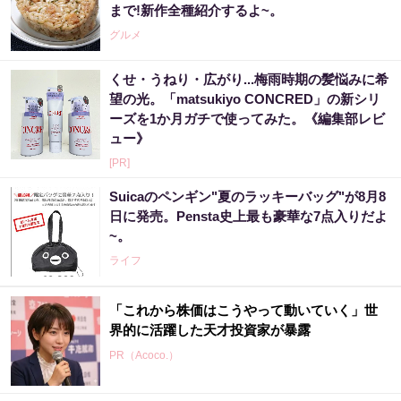
まで!新作全種紹介するよ~。
グルメ
くせ・うねり・広がり...梅雨時期の髪悩みに希
望の光。「matsukiyo CONCRED」の新シリ
ーズを1か月ガチで使ってみた。《編集部レビ
ュー》
[PR]
Suicaのペンギン"夏のラッキーバッグ"が8月8
日に発売。Pensta史上最も豪華な7点入りだよ
~。
ライフ
「これから株価はこうやって動いていく」世
界的に活躍した天才投資家が暴露
PR（Acoco.）