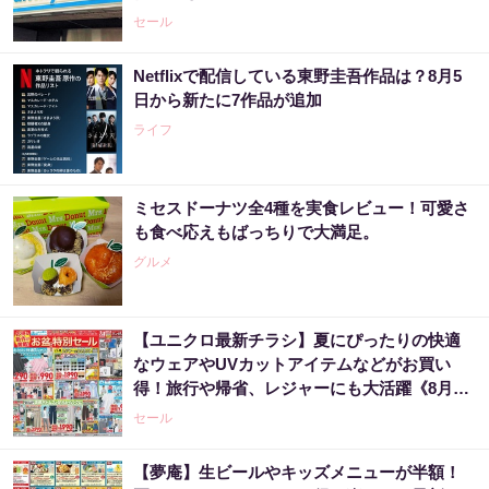
セール
Netflixで配信している東野圭吾作品は？8月5
日から新たに7作品が追加
ライフ
ミセスドーナツ全4種を実食レビュー！可愛さ
も食べ応えもばっちりで大満足。
グルメ
【ユニクロ最新チラシ】夏にぴったりの快適
なウェアやUVカットアイテムなどがお買い
得！旅行や帰省、レジャーにも大活躍《8月13
日まで》
セール
【夢庵】生ビールやキッズメニューが半額！