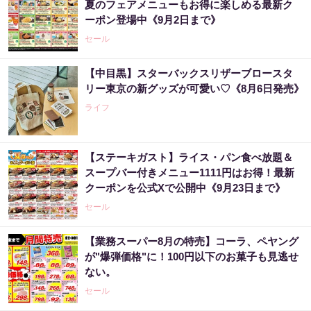
夏のフェアメニューもお得に楽しめる最新ク
ーポン登場中《9月2日まで》
セール
【中目黒】スターバックスリザーブロースタ
リー東京の新グッズが可愛い♡《8月6日発売》
ライフ
【ステーキガスト】ライス・パン食べ放題＆
スープバー付きメニュー1111円はお得！最新
クーポンを公式Xで公開中《9月23日まで》
セール
【業務スーパー8月の特売】コーラ、ペヤング
が"爆弾価格"に！100円以下のお菓子も見逃せ
ない。
セール