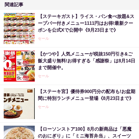
関連記事
【ステーキガスト】ライス・パン食べ放題&ス
ープバー付きメニュー1111円はお得!最新クー
ポンを公式Xで公開中《9月23日まで》
セール
【かつや】人気メニューが税抜150円引き&ご
飯大盛り無料!お得すぎる「感謝祭」は8月14日
まで開催中。
セール
【ステーキ宮】優待券900円分の配布も!お盆期
間に特別ランチメニュー登場《8月23日まで》
セール
【ローソンストア100】8月の新商品は「悪魔
のおにぎり」に「ミニ海苔弁当」、スイーツ