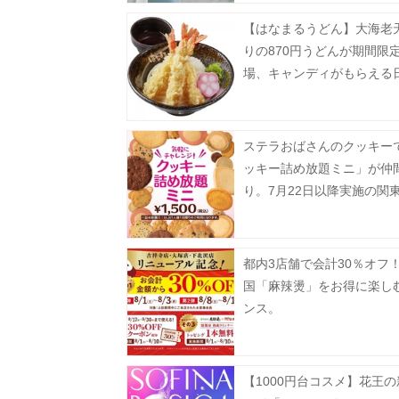
【はなまるうどん】大海老
りの870円うどんが期間限
場、キャンディがもらえる
ステラおばさんのクッキー
ッキー詰め放題ミニ」が仲
り。7月22日以降実施の関
対象店舗まとめ。
都内3店舗で会計30％オフ
国「麻辣燙」をお得に楽し
ンス。
【1000円台コスメ】花王