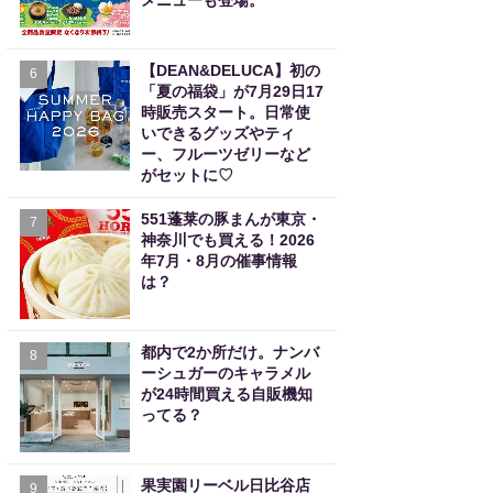
メニューも登場。
【DEAN&DELUCA】初の
6
「夏の福袋」が7月29日17
時販売スタート。日常使
いできるグッズやティ
ー、フルーツゼリーなど
がセットに♡
551蓬莱の豚まんが東京・
7
神奈川でも買える！2026
年7月・8月の催事情報
は？
都内で2か所だけ。ナンバ
8
ーシュガーのキャラメル
が24時間買える自販機知
ってる？
果実園リーベル日比谷店
9