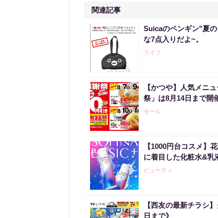
関連記事
Suicaのペンギン"夏
な7点入りだよ~。
ライフ
【かつや】人気メニュ
祭」は8月14日まで開
セール
【1000円台コスメ
に着目した化粧水&乳
ビューティ
【西友の最新チラシ】
日まで》