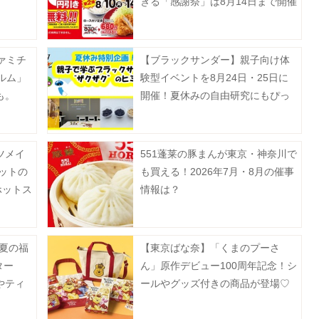
ぎる「感謝祭」は8月14日まで開催
中。
ァミチ
【ブラックサンダー】親子向け体
ルム」
験型イベントを8月24日・25日に
も。
開催！夏休みの自由研究にもぴっ
たり《抽選申込は8月5日まで》
ツメイ
551蓬莱の豚まんが東京・神奈川で
ットの
も買える！2026年7月・8月の催事
ホットス
情報は？
「夏の福
【東京ばな奈】「くまのプーさ
ター
ん」原作デビュー100周年記念！シ
やティ
ールやグッズ付きの商品が登場♡
セット