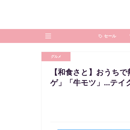
セール
グルメ
【和食さと】おうちで
ゲ」「牛モツ」...テ