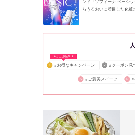
ンド「ソフィーナ ベーシッ
らうるおいに着目した化粧
液が登場
みんなの関心No.1
お得なキャンペーン
クーポン見
1
2
ご褒美スイーツ
5
6