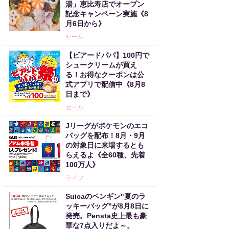
湯」恵比寿店でオープン
記念キャンペーン実施《8
月6日から》
セール
【ビアードパパ】100円で
シュークリームが買え
る！お得なクーポンは公
式アプリで配信中《8月8
日まで》
セール
Jリーグがポケモンのエコ
バッグを配布！8月・9月
の対象日に来場するとも
らえるよ《全60種、先着
100万人》
ライフ
Suicaのペンギン"夏のラ
ッキーバッグ"が8月8日に
発売。Pensta史上最も豪
華な7点入りだよ～。