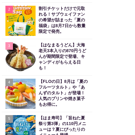
割引チケットだけで元取
2
れる！サブウェイファン
の希望が詰まった「夏の
福袋」は8月7日から数量
限定で発売。
【はなまるうどん】大海
3
老天3本入りの870円うど
んが期間限定で登場、キ
ャンディがもらえる日
も！
【FLOの日】8月は「夏の
4
フルーツタルト」や「あ
んずのタルト」が登場！
人気のプリンや焼き菓子
もお得に。
【はま寿司】「旨ねた夏
5
祭り第3弾」の110円メニ
ューは？夏にぴったりの