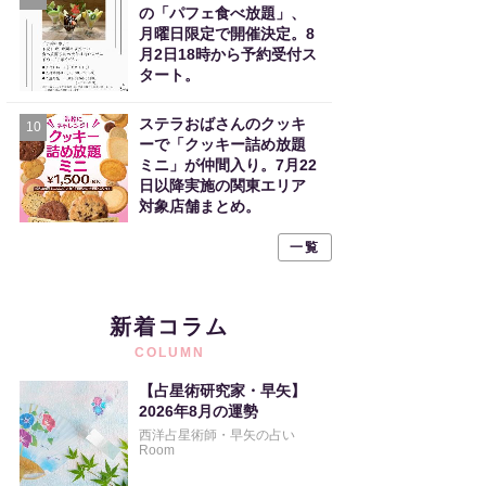
の「パフェ食べ放題」、
月曜日限定で開催決定。8
月2日18時から予約受付ス
タート。
ステラおばさんのクッキ
10
ーで「クッキー詰め放題
ミニ」が仲間入り。7月22
日以降実施の関東エリア
対象店舗まとめ。
一覧
新着コラム
COLUMN
【占星術研究家・早矢】
2026年8月の運勢
西洋占星術師・早矢の占い
Room