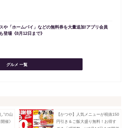
スや「ホームパイ」などの無料券を大量追加!アプリ会員
も登場《8月12日まで》
グルメ 一覧
し"の山
【かつや】人気メニューが税抜150
日開催》
円引き＆ご飯大盛り無料！お得す