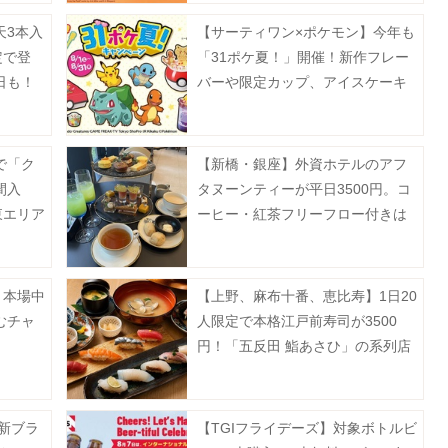
天3本入
【サーティワン×ポケモン】今年も
定で登
「31ポケ夏！」開催！新作フレー
日も！
バーや限定カップ、アイスケーキ
など必見のラインアップ《8月1日
スタート》
で「ク
【新橋・銀座】外資ホテルのアフ
間入
タヌーンティーが平日3500円。コ
東エリア
ーヒー・紅茶フリーフロー付きは
破格...。
！本場中
【上野、麻布十番、恵比寿】1日20
むチャ
人限定で本格江戸前寿司が3500
円！「五反田 鮨あさひ」の系列店
だよ。
の新ブラ
【TGIフライデーズ】対象ボトルビ