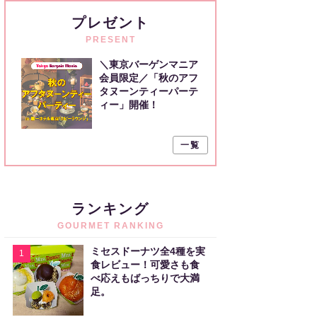
プレゼント
PRESENT
＼東京バーゲンマニア
会員限定／「秋のアフ
タヌーンティーパーテ
ィー」開催！
一覧
ランキング
GOURMET RANKING
ミセスドーナツ全4種を実
1
食レビュー！可愛さも食
べ応えもばっちりで大満
足。