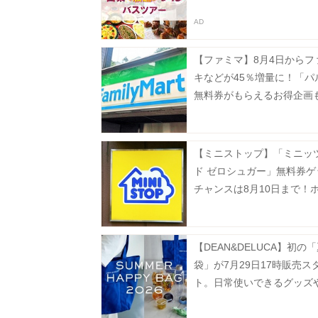
【ファミマ】8月4日からフ
キなどが45％増量に！「パ
無料券がもらえるお得企画
【ミニストップ】「ミニッ
ド ゼロシュガー」無料券ゲ
チャンスは8月10日まで！
ナックも今だけ20円引き。
【DEAN&DELUCA】初の
袋」が7月29日17時販売ス
ト。日常使いできるグッズ
ー、フルーツゼリーなどが
に♡