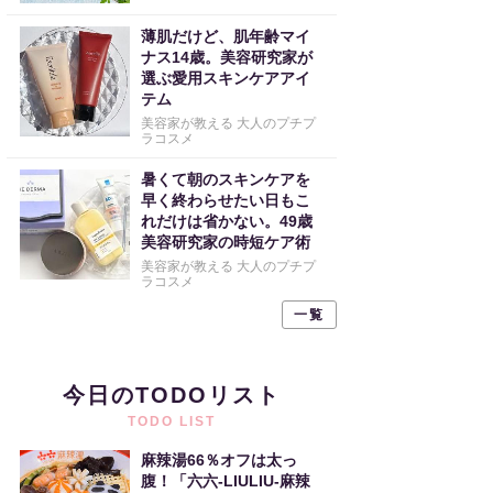
薄肌だけど、肌年齢マイ
ナス14歳。美容研究家が
選ぶ愛用スキンケアアイ
テム
美容家が教える 大人のプチプ
ラコスメ
暑くて朝のスキンケアを
早く終わらせたい日もこ
れだけは省かない。49歳
美容研究家の時短ケア術
美容家が教える 大人のプチプ
ラコスメ
一覧
今日のTODOリスト
TODO LIST
麻辣湯66％オフは太っ
腹！「六六-LIULIU-麻辣