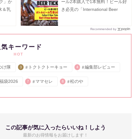
ク」か
ール2本購入で1本無料！ビール好
水＆乳
き必見の「International Beer
Day」キャンペーンは8月9日ま
で。
Recommended by
人気キーワード
HOT
つけ隊
トクトクトーキョー
編集部レビュー
3
4
福袋2026
ママセレ
松のや
7
8
この記事が気に入ったらいいね！しよう
最新のお得情報をお届けします！