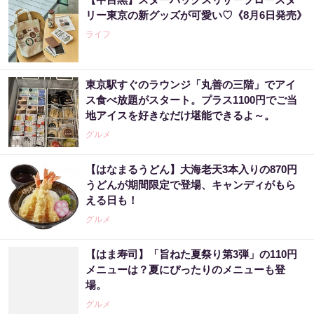
リー東京の新グッズが可愛い♡《8月6日発売》
ライフ
東京駅すぐのラウンジ「丸善の三階」でアイ
ス食べ放題がスタート。プラス1100円でご当
地アイスを好きなだけ堪能できるよ～。
グルメ
【はなまるうどん】大海老天3本入りの870円
うどんが期間限定で登場、キャンディがもら
える日も！
グルメ
【はま寿司】「旨ねた夏祭り第3弾」の110円
メニューは？夏にぴったりのメニューも登
場。
グルメ