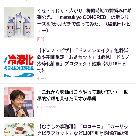
くせ・うねり・広がり...梅雨時期の髪悩みに希
望の光。「matsukiyo CONCRED」の新シリ
ーズを1か月ガチで使ってみた。《編集部レビ
ュー》
[PR]
【ドミノ・ピザ】「ドミノシェイク」無料試
飲や期間限定「お盆セット」は必見!「ドミノ
冷涼化計画」プロジェクト始動《8月16日ま
で》
セール
「これから株価はこうやって動いていく」世
界的活躍を見せた天才が暴露
PR（Acoco.）
【むさしの森珈琲】「ロコモコ」「ガーリッ
【昭和43年以前生まれはロト６この数字を買
クピラフセット」など110円引き!対象7品が8
うべき】6つの数字が「完全一致」する方...