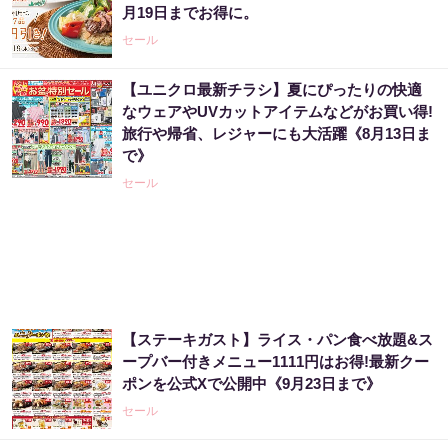
月19日までお得に。
PR（株式会社MURA）
セール
【ユニクロ最新チラシ】夏にぴったりの快適
宝くじ当たる人だけがやっていること、教え
なウェアやUVカットアイテムなどがお買い得!
ます
旅行や帰省、レジャーにも大活躍《8月13日ま
PR（合同会社デジタルファーム ）
で》
セール
「これから株価はこうやって動いていく」世
界的に活躍した天才投資家が暴露
PR（Acoco.）
【宝くじ】このままの買い方で、本当に当た
【ステーキガスト】ライス・パン食べ放題&ス
ると思いますか
ープバー付きメニュー1111円はお得!最新クー
ポンを公式Xで公開中《9月23日まで》
PR（合同会社デジタルファーム ）
セール