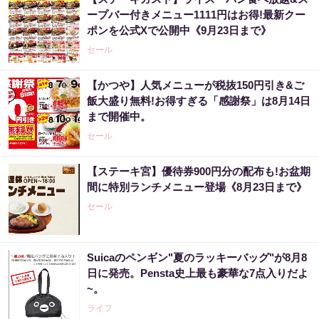
ープバー付きメニュー1111円はお得!最新クー
ポンを公式Xで公開中《9月23日まで》
セール
【かつや】人気メニューが税抜150円引き&ご
飯大盛り無料!お得すぎる「感謝祭」は8月14日
まで開催中。
セール
【ステーキ宮】優待券900円分の配布も!お盆期
間に特別ランチメニュー登場《8月23日まで》
セール
Suicaのペンギン"夏のラッキーバッグ"が8月8
日に発売。Pensta史上最も豪華な7点入りだよ
~。
ライフ