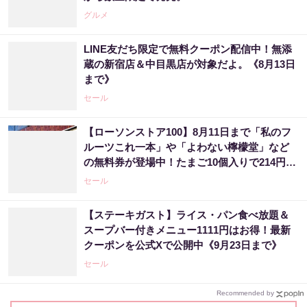
グルメ
LINE友だち限定で無料クーポン配信中！無添
蔵の新宿店＆中目黒店が対象だよ。《8月13日
まで》
セール
【ローソンストア100】8月11日まで「私のフ
ルーツこれ一本」や「よわない檸檬堂」など
の無料券が登場中！たまご10個入りで214円な
どのお得企画も見逃せない。
セール
【ステーキガスト】ライス・パン食べ放題＆
スープバー付きメニュー1111円はお得！最新
クーポンを公式Xで公開中《9月23日まで》
セール
Recommended by