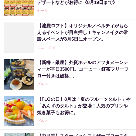
デザートなどがお得に《8月19日まで》
セール
【池袋ロフト】オリジナルノベルティがもら
えるイベントが目白押し！キャンメイクの常
設スペースが8月5日にオープン。
ビューティ
【新橋・銀座】外資ホテルのアフタヌーンテ
ィーが平日3500円。コーヒー・紅茶フリーフ
ロー付きは破格...。
グルメ
【FLOの日】8月は「夏のフルーツタルト」や
「あんずのタルト」が登場！人気のプリンや
焼き菓子もお得に。
グルメ
【中目黒】スターバックスリザーブロースタ