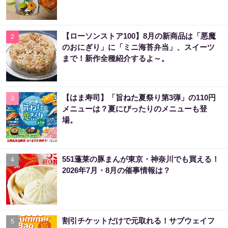
【ローソンストア100】8月の新商品は「悪魔
2
のおにぎり」に「ミニ海苔弁当」、スイーツ
まで！新作全種紹介するよ～。
【はま寿司】「旨ねた夏祭り第3弾」の110円
3
メニューは？夏にぴったりのメニューも登
場。
551蓬莱の豚まんが東京・神奈川でも買える！
4
2026年7月・8月の催事情報は？
割引チケットだけで元取れる！サブウェイフ
5