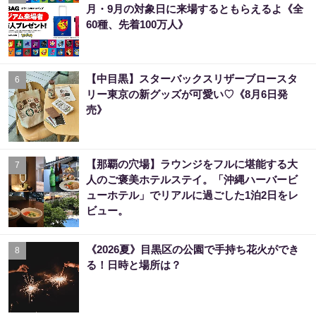
月・9月の対象日に来場するともらえるよ《全
60種、先着100万人》
【中目黒】スターバックスリザーブロースタ
6
リー東京の新グッズが可愛い♡《8月6日発
売》
【那覇の穴場】ラウンジをフルに堪能する大
7
人のご褒美ホテルステイ。「沖縄ハーバービ
ューホテル」でリアルに過ごした1泊2日をレ
ビュー。
《2026夏》目黒区の公園で手持ち花火ができ
8
る！日時と場所は？