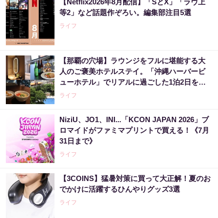
【Netflix2026年8月配信】「SとX」「ラヴ上
等2」など話題作ぞろい。編集部注目5選
ライフ
【那覇の穴場】ラウンジをフルに堪能する大
人のご褒美ホテルステイ。「沖縄ハーバービ
ューホテル」でリアルに過ごした1泊2日をレ
ビュー。
ライフ
NiziU、JO1、INI...「KCON JAPAN 2026」ブ
ロマイドがファミマプリントで買える！《7月
31日まで》
ライフ
【3COINS】猛暑対策に買って大正解！夏のお
でかけに活躍するひんやりグッズ3選
ライフ