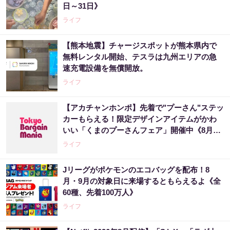
日～31日》
ライフ
【熊本地震】チャージスポットが熊本県内で
無料レンタル開始、テスラは九州エリアの急
速充電設備を無償開放。
ライフ
【アカチャンホンポ】先着で"プーさん"ステッ
カーもらえる！限定デザインアイテムがかわ
いい「くまのプーさんフェア」開催中《8月27
日まで》
ライフ
Jリーグがポケモンのエコバッグを配布！8
月・9月の対象日に来場するともらえるよ《全
60種、先着100万人》
ライフ