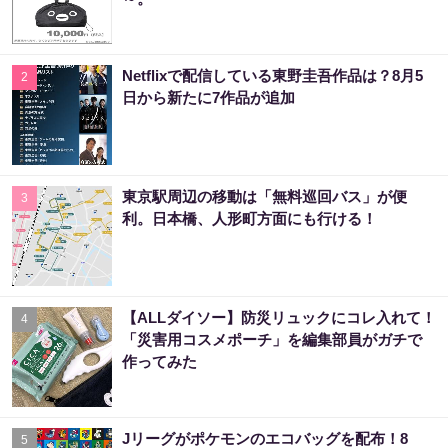
Netflixで配信している東野圭吾作品は？8月5
2
日から新たに7作品が追加
東京駅周辺の移動は「無料巡回バス」が便
3
利。日本橋、人形町方面にも行ける！
【ALLダイソー】防災リュックにコレ入れて！
4
「災害用コスメポーチ」を編集部員がガチで
作ってみた
Jリーグがポケモンのエコバッグを配布！8
5