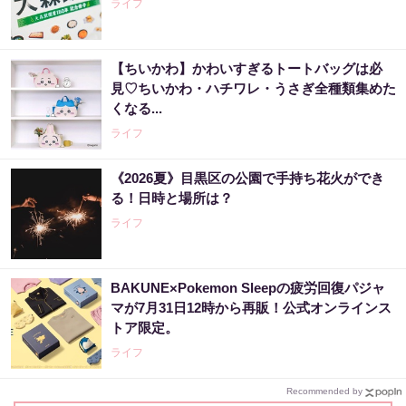
ライフ
【ちいかわ】かわいすぎるトートバッグは必
見♡ちいかわ・ハチワレ・うさぎ全種類集めた
くなる...
ライフ
《2026夏》目黒区の公園で手持ち花火ができ
る！日時と場所は？
ライフ
BAKUNE×Pokemon Sleepの疲労回復パジャ
マが7月31日12時から再販！公式オンラインス
トア限定。
ライフ
Recommended by