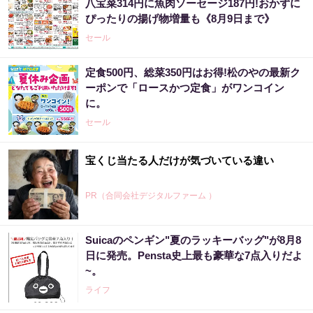
八宝菜314円に魚肉ソーセージ187円!おかずに
ぴったりの揚げ物増量も《8月9日まで》
セール
定食500円、総菜350円はお得!松のやの最新ク
ーポンで「ロースかつ定食」がワンコイン
に。
セール
宝くじ当たる人だけが気づいている違い
PR（合同会社デジタルファーム ）
Suicaのペンギン"夏のラッキーバッグ"が8月8
日に発売。Pensta史上最も豪華な7点入りだよ
~。
ライフ