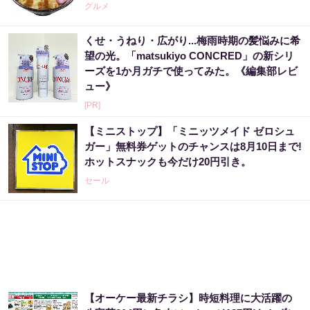
グルメ
くせ・うねり・広がり...梅雨時期の髪悩みに希
望の光。「matsukiyo CONCRED」の新シリ
ーズを1か月ガチで使ってみた。《編集部レビ
ュー》
[PR]
【ミニストップ】「ミニッツメイド ゼロシュ
ガー」無料券ゲットのチャンスは8月10日まで!
ホットスナックも今だけ20円引き。
セール
【オーケー最新チラシ】時短料理に大活躍の