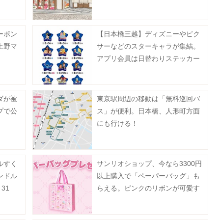
《8月9日まで》
ーポン
【日本橋三越】ディズニーやピク
上野マ
サーなどのスターキャラが集結。
アプリ会員は日替わりステッカー
をゲットするチャンスあり。
ダが被
東京駅周辺の移動は「無料巡回バ
プで公
ス」が便利。日本橋、人形町方面
にも行ける！
ルすく
サンリオショップ、今なら3300円
ンドル
以上購入で「ペーパーバッグ」も
31
らえる。ピンクのリボンが可愛す
ぎ♡