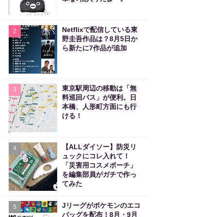
Netflixで配信している東
2
野圭吾作品は？8月5日か
ら新たに7作品が追加
東京駅周辺の移動は「無
3
料巡回バス」が便利。日
本橋、人形町方面にも行
ける！
【ALLダイソー】防災リ
4
ュックにコレ入れて！
「災害用コスメポーチ」
を編集部員がガチで作っ
てみた
Jリーグがポケモンのエコ
5
バッグを配布！8月・9月