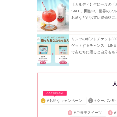
【カルディ】年に一度の「
SALE」開催中。世界のフ
お酒などがお買い得価格に
31日まで》
リンツのギフトチケット50
ゲットするチャンス！LIN
で友だちに贈ると自分もも
「Gift1 Get1」キャンペー
中。
みんなの関心No.1
お得なキャンペーン
クーポン見
1
2
ご褒美スイーツ
5
6