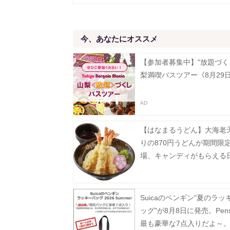
今、あなたにオススメ
【参加者募集中】"放題づく
梨満喫バスツアー《8月29
【はなまるうどん】大海老
りの870円うどんが期間限
場、キャンディがもらえる
Suicaのペンギン"夏のラッ
ッグ"が8月8日に発売。Pen
最も豪華な7点入りだよ～