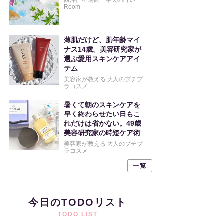
西洋占星術師・早矢の占い
Room
薄肌だけど、肌年齢マイ
ナス14歳。美容研究家が
選ぶ愛用スキンケアアイ
テム
美容家が教える 大人のプチプ
ラコスメ
暑くて朝のスキンケアを
早く終わらせたい日もこ
れだけは省かない。49歳
美容研究家の時短ケア術
美容家が教える 大人のプチプ
ラコスメ
一覧
今日のTODOリスト
TODO LIST