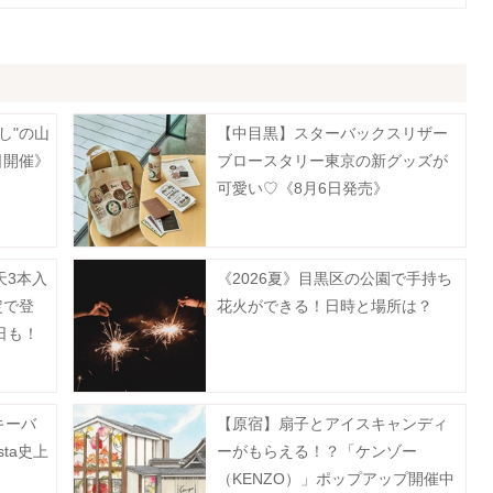
し"の山
【中目黒】スターバックスリザー
日開催》
ブロースタリー東京の新グッズが
可愛い♡《8月6日発売》
天3本入
《2026夏》目黒区の公園で手持ち
定で登
花火ができる！日時と場所は？
日も！
キーバ
【原宿】扇子とアイスキャンディ
sta史上
ーがもらえる！？「ケンゾー
。
（KENZO）」ポップアップ開催中