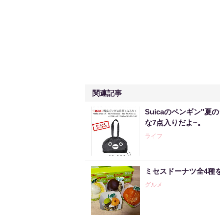
関連記事
Suicaのペンギン"夏
な7点入りだよ~。
ライフ
ミセスドーナツ全4種
グルメ