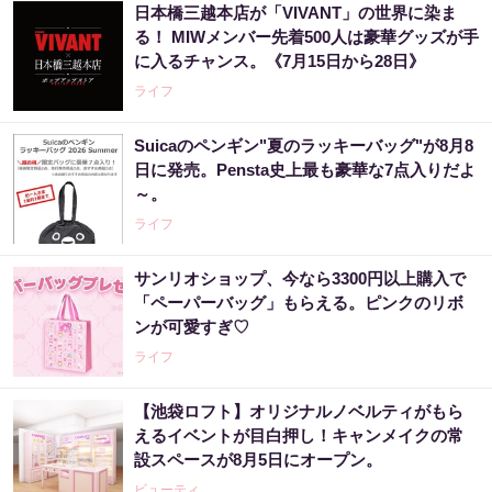
日本橋三越本店が「VIVANT」の世界に染ま
る！ MIWメンバー先着500人は豪華グッズが手
に入るチャンス。《7月15日から28日》
ライフ
Suicaのペンギン"夏のラッキーバッグ"が8月8
日に発売。Pensta史上最も豪華な7点入りだよ
～。
ライフ
サンリオショップ、今なら3300円以上購入で
「ペーパーバッグ」もらえる。ピンクのリボ
ンが可愛すぎ♡
ライフ
【池袋ロフト】オリジナルノベルティがもら
えるイベントが目白押し！キャンメイクの常
設スペースが8月5日にオープン。
ビューティ