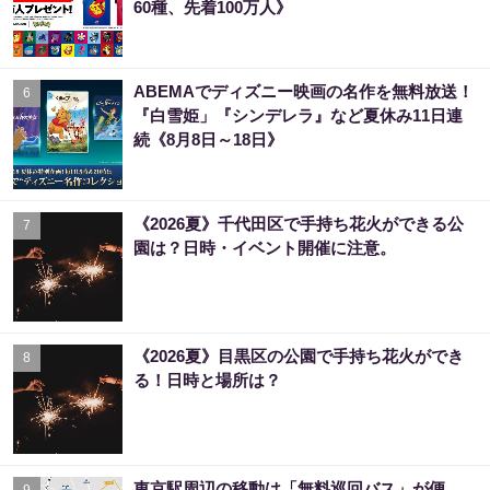
60種、先着100万人》
ABEMAでディズニー映画の名作を無料放送！
6
『白雪姫」『シンデレラ』など夏休み11日連
続《8月8日～18日》
《2026夏》千代田区で手持ち花火ができる公
7
園は？日時・イベント開催に注意。
《2026夏》目黒区の公園で手持ち花火ができ
8
る！日時と場所は？
東京駅周辺の移動は「無料巡回バス」が便
9