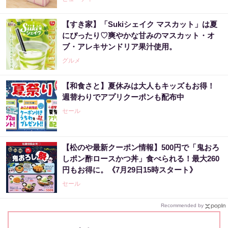
【すき家】「Sukiシェイク マスカット」は夏
にぴったり♡爽やかな甘みのマスカット・オ
ブ・アレキサンドリア果汁使用。
グルメ
【和食さと】夏休みは大人もキッズもお得！
週替わりでアプリクーポンも配布中
セール
【松のや最新クーポン情報】500円で「鬼おろ
しポン酢ロースかつ丼」食べられる！最大260
円もお得に。《7月29日15時スタート》
セール
Recommended by