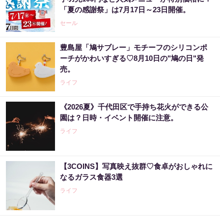
「夏の感謝祭」は7月17日～23日開催。
セール
豊島屋「鳩サブレー」モチーフのシリコンポ
ーチがかわいすぎる♡8月10日の"鳩の日"発
売。
ライフ
《2026夏》千代田区で手持ち花火ができる公
園は？日時・イベント開催に注意。
ライフ
【3COINS】写真映え抜群♡食卓がおしゃれに
なるガラス食器3選
ライフ