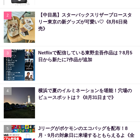
【中目黒】スターバックスリザーブロースタ
2
リー東京の新グッズが可愛い♡《8月6日発
売》
Netflixで配信している東野圭吾作品は？8月5
3
日から新たに7作品が追加
横浜で夏のイルミネーションを堪能！穴場の
4
ビュースポットは？《8月31日まで》
Jリーグがポケモンのエコバッグを配布！8
5
月・9月の対象日に来場するともらえるよ《全