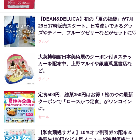
【DEAN&DELUCA】初の「夏の福袋」が7月
29日17時販売スタート。日常使いできるグッ
ズやティー、フルーツゼリーなどがセットに♡
グルメ
大英博物館日本美術展のクーポン付きステッ
カーを配布中。上野マルイや銀座蔦屋書店な
ど。
ライフ
定食500円、総菜350円はお得！松のやの最新
クーポンで「ロースかつ定食」がワンコイン
に。
セール
【和食麺処サガミ】10％オフ割引券の配布＆
手羽先100円など人気メニューが特別価格に！