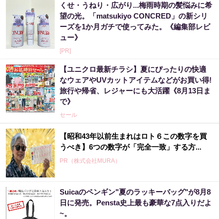
くせ・うねり・広がり...梅雨時期の髪悩みに希
望の光。「matsukiyo CONCRED」の新シリ
ーズを1か月ガチで使ってみた。《編集部レビ
ュー》
[PR]
【ユニクロ最新チラシ】夏にぴったりの快適
なウェアやUVカットアイテムなどがお買い得!
旅行や帰省、レジャーにも大活躍《8月13日ま
で》
セール
【昭和43年以前生まれはロト６この数字を買
うべき】6つの数字が「完全一致」する方...
PR（株式会社MURA）
Suicaのペンギン"夏のラッキーバッグ"が8月8
3億当選主婦「宝くじ買う前に〇〇した」当選
日に発売。Pensta史上最も豪華な7点入りだよ
率上げる方法
~。