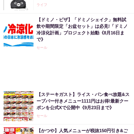
PR（合同会社デジタルファーム ）
ライフ
【ドミノ・ピザ】「ドミノシェイク」無料試
「僕が世界三大投資家から信頼されている理
飲や期間限定「お盆セット」は必見!「ドミノ
由」精鋭のなかでNo.1になった天才
冷涼化計画」プロジェクト始動《8月16日ま
PR（Acoco.）
で》
セール
世界トップレベルの元証券マンが暴露「負け
投資家がハマってる落とし穴」
PR（Acoco.）
８月のロト6はこの方法で買え!!６つの数字が
【ステーキガスト】ライス・パン食べ放題&ス
『完全一致』する方法
ープバー付きメニュー1111円はお得!最新クー
ポンを公式Xで公開中《9月23日まで》
PR（株式会社MURA）
セール
宝くじ当選で貧乏女性が人生変えた実話
【かつや】人気メニューが税抜150円引き&ご