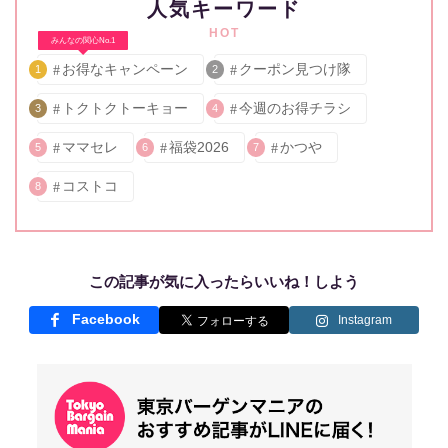
人気キーワード
HOT
みんなの関心No.1
お得なキャンペーン
クーポン見つけ隊
1
2
トクトクトーキョー
今週のお得チラシ
3
4
ママセレ
福袋2026
かつや
5
6
7
コストコ
8
この記事が気に入ったらいいね！しよう
Facebook
Instagram