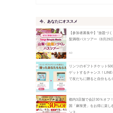
今、あなたにオススメ
【参加者募集中】"放題づく
梨満喫バスツアー《8月29
リンツのギフトチケット50
ゲットするチャンス！LIN
で友だちに贈ると自分もも
「Gift1 Get1」キャンペー
中。
都内3店舗で会計30％オフ
国「麻辣燙」をお得に楽し
ンス。