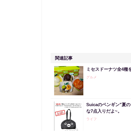
関連記事
ミセスドーナツ全4種
グルメ
Suicaのペンギン"夏
な7点入りだよ~。
ライフ