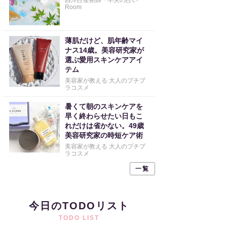
西洋占星術師・早矢の占い
Room
薄肌だけど、肌年齢マイ
ナス14歳。美容研究家が
選ぶ愛用スキンケアアイ
テム
美容家が教える 大人のプチプ
ラコスメ
暑くて朝のスキンケアを
早く終わらせたい日もこ
れだけは省かない。49歳
美容研究家の時短ケア術
美容家が教える 大人のプチプ
ラコスメ
一覧
今日のTODOリスト
TODO LIST