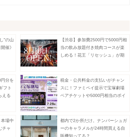
し"の山
【渋谷】参加費2500円で5000円相
日開催》
当の飲み放題付き焼肉コースが楽
しめる！花王「リセッシュ」が期
間限定で焼肉店をオープン《予約
受付中》
0円分を
税金・公共料金の支払いがチャン
Eギフト
スに！ファミペイ提示で宝塚劇場
らえる
ペアチケットや5000円相当のポイ
ン開催
ントが当たるよ。
！本場中
都内で2か所だけ。ナンバーシュガ
むチャ
ーのキャラメルが24時間買える自
販機知ってる？