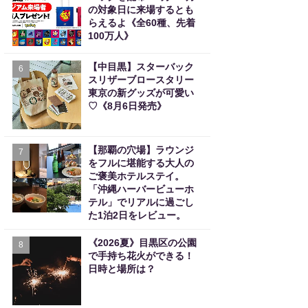
の対象日に来場するとも
らえるよ《全60種、先着
100万人》
【中目黒】スターバック
6
スリザーブロースタリー
東京の新グッズが可愛い
♡《8月6日発売》
【那覇の穴場】ラウンジ
7
をフルに堪能する大人の
ご褒美ホテルステイ。
「沖縄ハーバービューホ
テル」でリアルに過ごし
た1泊2日をレビュー。
《2026夏》目黒区の公園
8
で手持ち花火ができる！
日時と場所は？