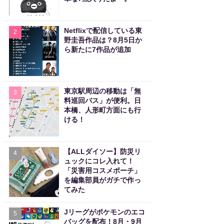
Netflixで配信している東
2
野圭吾作品は？8月5日か
ら新たに7作品が追加
東京駅周辺の移動は「無
3
料巡回バス」が便利。日
本橋、人形町方面にも行
ける！
【ALLダイソー】防災リ
4
ュックにコレ入れて！
「災害用コスメポーチ」
を編集部員がガチで作っ
てみた
Jリーグがポケモンのエコ
5
バッグを配布！8月・9月