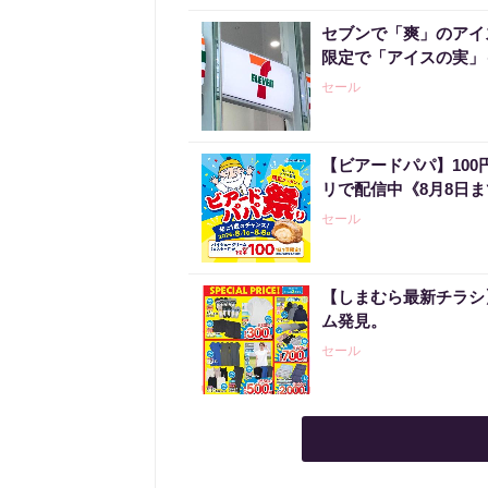
セブンで「爽」のアイ
限定で「アイスの実」
セール
【ビアードパパ】10
リで配信中《8月8日
セール
【しまむら最新チラシ】
ム発見。
セール