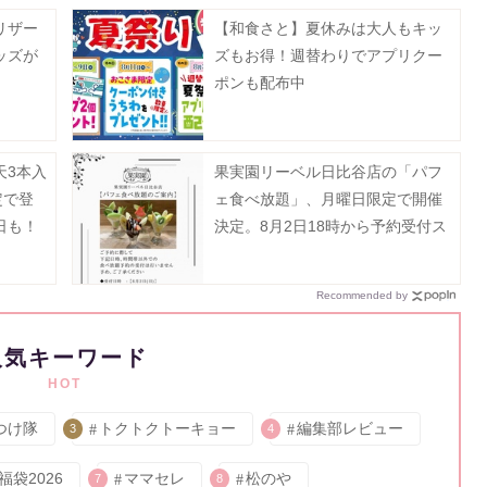
リザー
【和食さと】夏休みは大人もキッ
ッズが
ズもお得！週替わりでアプリクー
ポンも配布中
天3本入
果実園リーベル日比谷店の「パフ
定で登
ェ食べ放題」、月曜日限定で開催
日も！
決定。8月2日18時から予約受付ス
タート。
Recommended by
人気キーワード
HOT
つけ隊
トクトクトーキョー
編集部レビュー
3
4
福袋2026
ママセレ
松のや
7
8