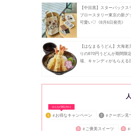
【中目黒】スターバックス
ブロースタリー東京の新グ
可愛い♡《8月6日発売》
【はなまるうどん】大海老
りの870円うどんが期間限
場、キャンディがもらえる
みんなの関心No.1
お得なキャンペーン
クーポン見
1
2
ご褒美スイーツ
5
6