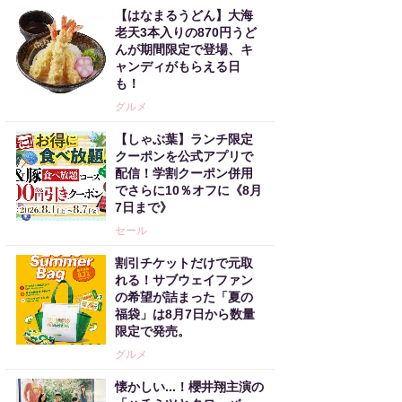
【はなまるうどん】大海
老天3本入りの870円うど
んが期間限定で登場、キ
ャンディがもらえる日
も！
グルメ
【しゃぶ葉】ランチ限定
クーポンを公式アプリで
配信！学割クーポン併用
でさらに10％オフに《8月
7日まで》
セール
割引チケットだけで元取
れる！サブウェイファン
の希望が詰まった「夏の
福袋」は8月7日から数量
限定で発売。
グルメ
懐かしい...！櫻井翔主演の