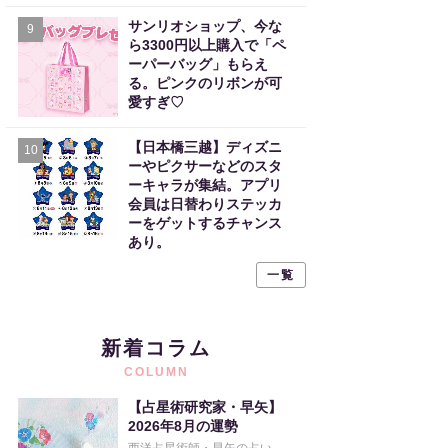
サンリオショップ、今な
9
ら3300円以上購入で「ペ
ーパーバッグ」もらえ
る。ピンクのリボンが可
愛すぎ♡
【日本橋三越】ディズニ
10
ーやピクサーなどのスタ
ーキャラが集結。アプリ
会員は日替わりステッカ
ーをゲットするチャンス
あり。
一覧
新着コラム
COLUMN
【占星術研究家・早矢】
2026年8月の運勢