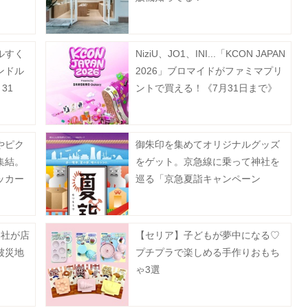
ルすく
NiziU、JO1、INI...「KCON JAPAN
ンドル
2026」ブロマイドがファミマプリ
31
ントで買える！《7月31日まで》
やピク
御朱印を集めてオリジナルグッズ
集結。
をゲット。京急線に乗って神社を
ッカー
巡る「京急夏詣キャンペーン
。
2026」開催中。《8月31日まで》
3社が店
【セリア】子どもが夢中になる♡
被災地
プチプラで楽しめる手作りおもち
ゃ3選