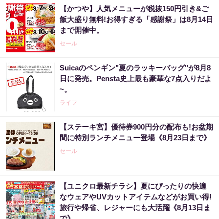
【かつや】人気メニューが税抜150円引き&ご
飯大盛り無料!お得すぎる「感謝祭」は8月14日
まで開催中。
セール
Suicaのペンギン"夏のラッキーバッグ"が8月8
日に発売。Pensta史上最も豪華な7点入りだよ
~。
ライフ
【ステーキ宮】優待券900円分の配布も!お盆期
間に特別ランチメニュー登場《8月23日まで》
セール
【ユニクロ最新チラシ】夏にぴったりの快適
なウェアやUVカットアイテムなどがお買い得!
旅行や帰省、レジャーにも大活躍《8月13日ま
で》