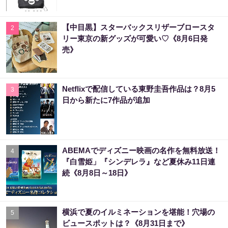
【中目黒】スターバックスリザーブロースタ
2
リー東京の新グッズが可愛い♡《8月6日発
売》
Netflixで配信している東野圭吾作品は？8月5
3
日から新たに7作品が追加
ABEMAでディズニー映画の名作を無料放送！
4
『白雪姫」『シンデレラ』など夏休み11日連
続《8月8日～18日》
横浜で夏のイルミネーションを堪能！穴場の
5
ビュースポットは？《8月31日まで》