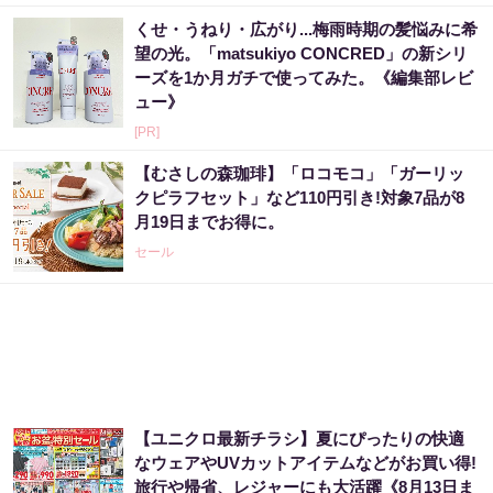
くせ・うねり・広がり...梅雨時期の髪悩みに希
望の光。「matsukiyo CONCRED」の新シリ
ーズを1か月ガチで使ってみた。《編集部レビ
ュー》
[PR]
【むさしの森珈琲】「ロコモコ」「ガーリッ
クピラフセット」など110円引き!対象7品が8
月19日までお得に。
セール
【ユニクロ最新チラシ】夏にぴったりの快適
なウェアやUVカットアイテムなどがお買い得!
旅行や帰省、レジャーにも大活躍《8月13日ま