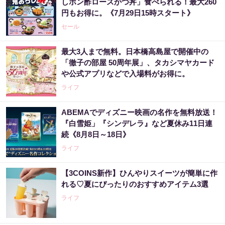
しポン酢ロースかつ丼」食べられる！最大260
円もお得に。《7月29日15時スタート》
セール
最大3人まで無料。日本橋高島屋で開催中の
「徹子の部屋 50周年展」、タカシマヤカード
や公式アプリなどで入場料がお得に。
ライフ
ABEMAでディズニー映画の名作を無料放送！
『白雪姫」『シンデレラ』など夏休み11日連
続《8月8日～18日》
ライフ
【3COINS新作】ひんやりスイーツが簡単に作
れる♡夏にぴったりのおすすめアイテム3選
ライフ