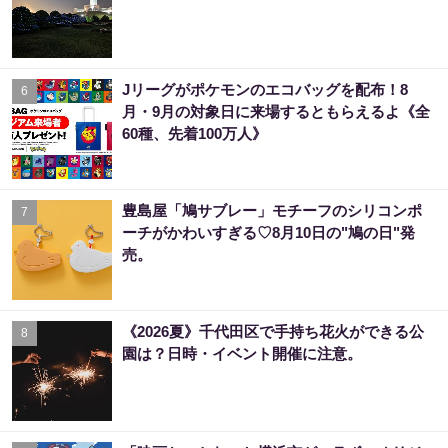
Jリーグがポケモンのエコバッグを配布！8
6
月・9月の対象日に来場するともらえるよ《全
60種、先着100万人》
豊島屋「鳩サブレー」モチーフのシリコンポ
7
ーチがかわいすぎる♡8月10日の"鳩の日"発
売。
《2026夏》千代田区で手持ち花火ができる公
8
園は？日時・イベント開催に注意。