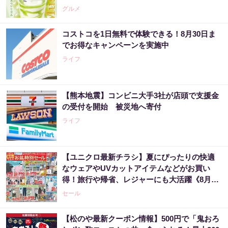
グルメ
コストコを1日無料で体験できる！8月30日ま
でお得なキャンペーンを実施中
ライフ
【熊本地震】コンビニ大手3社が店頭で支援金
の受付を開始 被災地へ寄付
ライフ
【ユニクロ最新チラシ】夏にぴったりの快適
なウェアやUVカットアイテムなどがお買い
得！旅行や帰省、レジャーにも大活躍《8月13
日まで》
セール
【松のや最新クーポン情報】500円で「鬼おろ