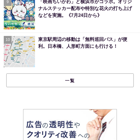
「映画ちいかわ」と横浜市がコラボ。オリジ
9
ナルステッカー配布や特別な花火の打ち上げ
などを実施。《7月24日から》
東京駅周辺の移動は「無料巡回バス」が便
10
利。日本橋、人形町方面にも行ける！
一覧