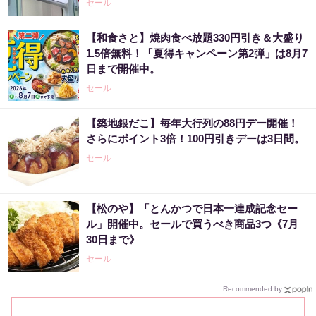
セール
【和食さと】焼肉食べ放題330円引き＆大盛り
1.5倍無料！「夏得キャンペーン第2弾」は8月7
日まで開催中。
セール
【築地銀だこ】毎年大行列の88円デー開催！
さらにポイント3倍！100円引きデーは3日間。
セール
【松のや】「とんかつで日本一達成記念セー
ル」開催中。セールで買うべき商品3つ《7月
30日まで》
セール
Recommended by