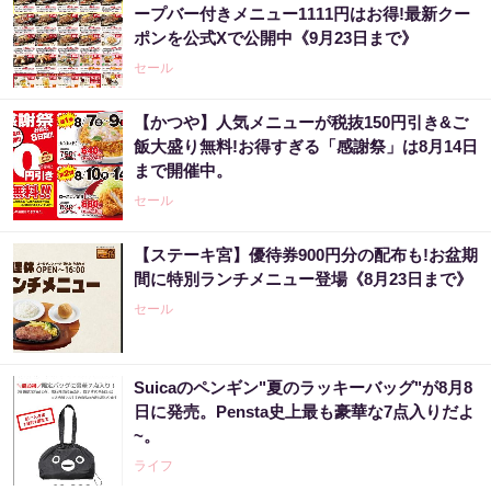
ープバー付きメニュー1111円はお得!最新クー
ポンを公式Xで公開中《9月23日まで》
セール
【かつや】人気メニューが税抜150円引き&ご
飯大盛り無料!お得すぎる「感謝祭」は8月14日
まで開催中。
セール
【ステーキ宮】優待券900円分の配布も!お盆期
間に特別ランチメニュー登場《8月23日まで》
セール
Suicaのペンギン"夏のラッキーバッグ"が8月8
日に発売。Pensta史上最も豪華な7点入りだよ
~。
ライフ