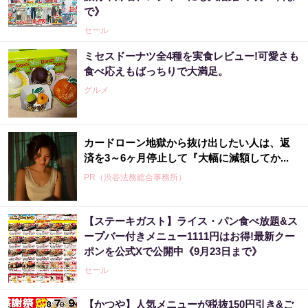
で》
セール
ミセスドーナツ全4種を実食レビュー!可愛さも
食べ応えもばっちりで大満足。
グルメ
カードローン地獄から抜け出したい人は、返
済を3～6ヶ月停止して『大幅に減額してか...
PR（渋谷法務総合事務所）
【ステーキガスト】ライス・パン食べ放題&ス
ープバー付きメニュー1111円はお得!最新クー
ポンを公式Xで公開中《9月23日まで》
セール
【かつや】人気メニューが税抜150円引き&ご