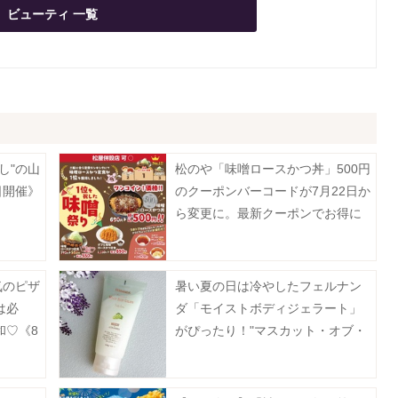
ビューティ 一覧
し"の山
松のや「味噌ロースかつ丼」500円
日開催》
のクーポンバーコードが7月22日か
ら変更に。最新クーポンでお得に
楽しんで。
気のピザ
暑い夏の日は冷やしたフェルナン
は必
ダ「モイストボディジェラート」
和♡《8
がぴったり！"マスカット・オブ・
アレキサンドリア"の香りもたまら
ん♡《編集部レポ》