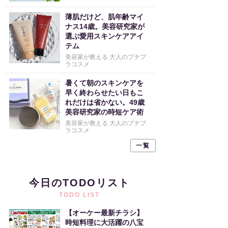
薄肌だけど、肌年齢マイ
ナス14歳。美容研究家が
選ぶ愛用スキンケアアイ
テム
美容家が教える 大人のプチプ
ラコスメ
暑くて朝のスキンケアを
早く終わらせたい日もこ
れだけは省かない。49歳
美容研究家の時短ケア術
美容家が教える 大人のプチプ
ラコスメ
一覧
今日のTODOリスト
TODO LIST
【オーケー最新チラシ】
時短料理に大活躍の八宝