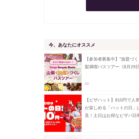
今、あなたにオススメ
【参加者募集中】"放題づく
梨満喫バスツアー《8月29
【ピザハット】810円で人
が楽しめる「ハットの日」
見！土日はお得なピザパ日
月10日まで》