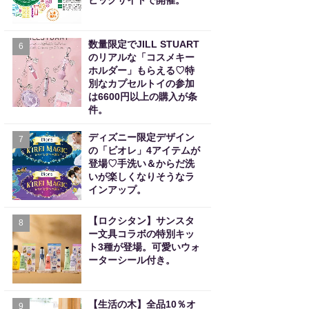
ビッグサイトで開催。
数量限定でJILL STUART
6
のリアルな「コスメキー
ホルダー」もらえる♡特
別なカプセルトイの参加
は6600円以上の購入が条
件。
ディズニー限定デザイン
7
の「ビオレ」4アイテムが
登場♡手洗い＆からだ洗
いが楽しくなりそうなラ
インアップ。
【ロクシタン】サンスタ
8
ー文具コラボの特別キッ
ト3種が登場。可愛いウォ
ーターシール付き。
【生活の木】全品10％オ
9