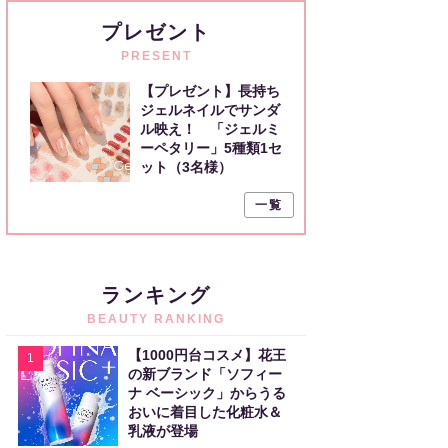
プレゼント
PRESENT
【プレゼント】長持ち
ジェルネイルでサンダ
ル映え！ 「ジェルミ
ーペタリー」5種類1セ
ット（3名様）
一覧
ランキング
BEAUTY RANKING
【1000円台コスメ】花王
1
の新ブランド「ソフィー
ナ ベーシック」からうる
おいに着目した化粧水＆
乳液が登場