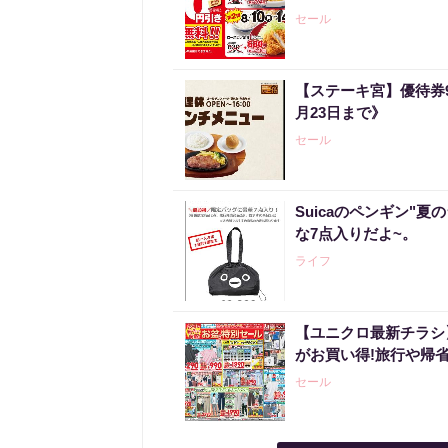
セール
【ステーキ宮】優待券
月23日まで》
セール
Suicaのペンギン"夏
な7点入りだよ~。
ライフ
【ユニクロ最新チラシ
がお買い得!旅行や帰
セール