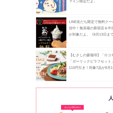
ァイン限定だよ。
LINE友だち限定で無料ク
信中！無添蔵の新宿店＆中
が対象だよ。《8月13日ま
【むさしの森珈琲】「ロコ
「ガーリックピラフセット
110円引き！対象7品が8月1
でお得に。
みんなの関心No.1