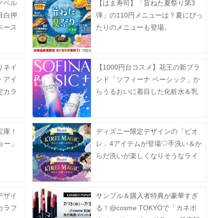
ノベル
【はま寿司】「旨ねた夏祭り第3
目白押
弾」の110円メニューは？夏にぴっ
ペース
たりのメニューも登場。
りネイ
【1000円台コスメ】花王の新ブラ
・アイ
ンド「ソフィーナ ベーシック」か
定カラ
らうるおいに着目した化粧水＆乳
液が登場
宝庫！
ディズニー限定デザインの「ビオ
ョー」
レ」4アイテムが登場♡手洗い＆か
。
らだ洗いが楽しくなりそうなライ
ンアップ。
デザイ
サンプル＆購入者特典が豪華すぎ
カラフ
る！@cosme TOKYOで「カネボ