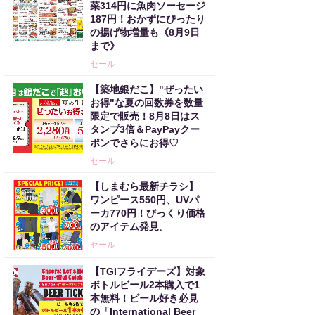
菜314円に魚肉ソーセージ
187円！おかずにぴったり
の揚げ物増量も《8月9日
まで》
セール
【築地銀だこ】"ぜったい
お得"な夏の回数券を数量
限定で販売！8月8日はス
タンプ3倍＆PayPayクー
ポンでさらにお得♡
セール
【しまむら最新チラシ】
ワンピース550円、UVパ
ーカ770円！びっくり価格
のアイテム発見。
セール
【TGIフライデーズ】対象
ボトルビール2本購入で1
本無料！ビール好き必見
の「International Beer