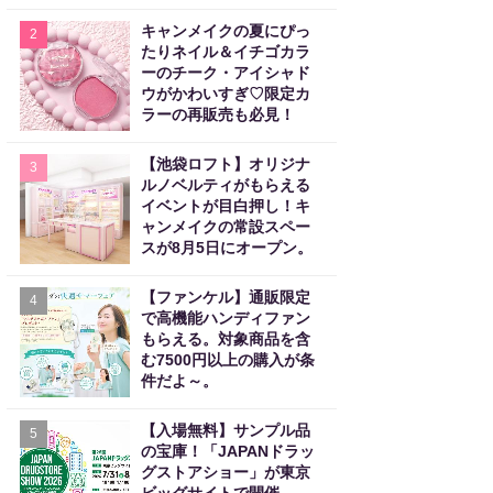
キャンメイクの夏にぴっ
2
たりネイル＆イチゴカラ
ーのチーク・アイシャド
ウがかわいすぎ♡限定カ
ラーの再販売も必見！
【池袋ロフト】オリジナ
3
ルノベルティがもらえる
イベントが目白押し！キ
ャンメイクの常設スペー
スが8月5日にオープン。
【ファンケル】通販限定
4
で高機能ハンディファン
もらえる。対象商品を含
む7500円以上の購入が条
件だよ～。
【入場無料】サンプル品
5
の宝庫！「JAPANドラッ
グストアショー」が東京