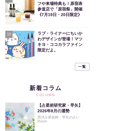
フや来場特典も！原宿表
参道店で「原宿祭」開催
《7月19日・20日限定》
ラブ・ライナーにちいか
10
わデザインが登場！マツ
キヨ・ココカラファイン
限定だよ。
一覧
新着コラム
COLUMN
【占星術研究家・早矢】
2026年8月の運勢
西洋占星術師・早矢の占い
Room