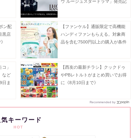
ウ ルージュスタードラマ」発売記
念イベントを開催。《7月15日か
ら》
ーポン配
【ファンケル】通販限定で高機能
目黒店
ハンディファンもらえる。対象商
で》
品を含む7500円以上の購入が条件
だよ～。
モコ」
【西友の最新チラシ】クックドゥ
」など
やPBレトルトがまとめ買いでお得
9日ま
に《8月10日まで》
Recommended by
人気キーワード
HOT