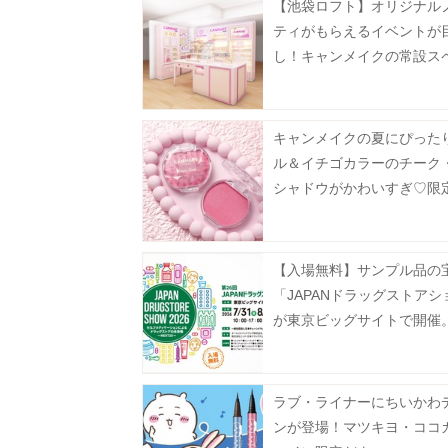
【池袋ロフト】オリジナル
ティがもらえるイベントが
し！キャンメイクの常設ス
が8月5日にオープン。
キャンメイクの夏にぴった
ル＆イチゴカラーのチーク
シャドウがかわいすぎ♡限
ーの再販売も必見！
【入場無料】サンプル品の
「JAPANドラッグストアシ
が東京ビッグサイトで開催
ラブ・ライナーにちいかわ
ンが登場！マツキヨ・ココ