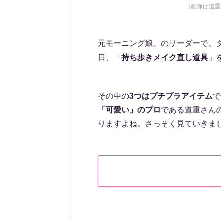
（画像は道重
元モーニング娘。のリーダーで、
日、「
持ち歩きメイク直し道具
」
その中の
3つはプチプラアイテム
で
「可愛い」のプロ
である道重さん
りますよね。さっそく見ていきま