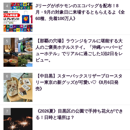
Jリーグがポケモンのエコバッグを配布！8
4
月・9月の対象日に来場するともらえるよ《全
60種、先着100万人》
【那覇の穴場】ラウンジをフルに堪能する大
5
人のご褒美ホテルステイ。「沖縄ハーバービ
ューホテル」でリアルに過ごした1泊2日をレ
ビュー。
【中目黒】スターバックスリザーブロースタ
6
リー東京の新グッズが可愛い♡《8月6日発
売》
《2026夏》目黒区の公園で手持ち花火ができ
7
る！日時と場所は？