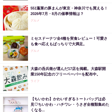
551蓬莱の豚まんが東京・神奈川でも買える！
2026年7月・8月の催事情報は？
グルメ
ミセスドーナツ全4種を実食レビュー！可愛さ
も食べ応えもばっちりで大満足。
グルメ
大森の呑兵衛が選んだ17店を掲載。大森駅開
業150年記念のフリーペーパーを配布中。
ライフ
【ちいかわ】かわいすぎるトートバッグは必
見♡ちいかわ・ハチワレ・うさぎ全種類集めた
くなる...