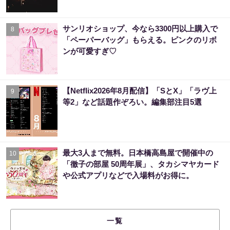
サンリオショップ、今なら3300円以上購入で
8
「ペーパーバッグ」もらえる。ピンクのリボ
ンが可愛すぎ♡
【Netflix2026年8月配信】「SとX」「ラヴ上
9
等2」など話題作ぞろい。編集部注目5選
最大3人まで無料。日本橋高島屋で開催中の
10
「徹子の部屋 50周年展」、タカシマヤカード
や公式アプリなどで入場料がお得に。
一覧