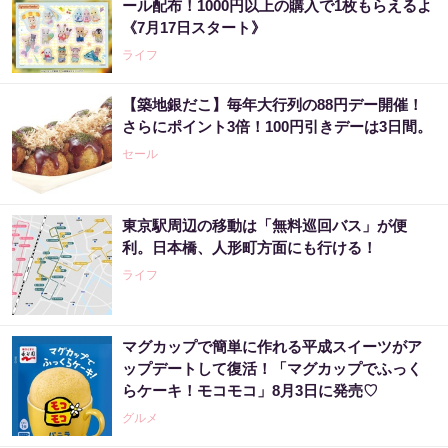
ール配布！1000円以上の購入で1枚もらえるよ
《7月17日スタート》
ライフ
【築地銀だこ】毎年大行列の88円デー開催！
さらにポイント3倍！100円引きデーは3日間。
セール
東京駅周辺の移動は「無料巡回バス」が便
利。日本橋、人形町方面にも行ける！
ライフ
マグカップで簡単に作れる平成スイーツがア
ップデートして復活！「マグカップでふっく
らケーキ！モコモコ」8月3日に発売♡
グルメ