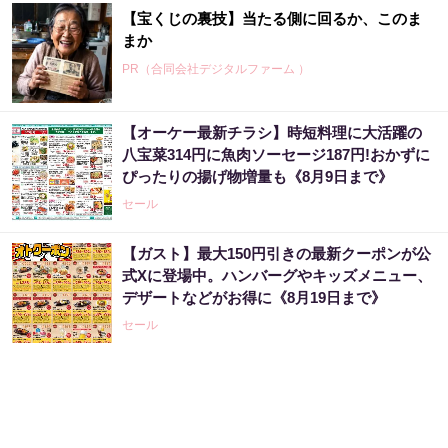
【宝くじの裏技】当たる側に回るか、このま
まか
PR（合同会社デジタルファーム ）
【オーケー最新チラシ】時短料理に大活躍の
【宝くじの裏技】当たる側に回るか、このま
八宝菜314円に魚肉ソーセージ187円!おかずに
まか
ぴったりの揚げ物増量も《8月9日まで》
PR（合同会社デジタルファーム ）
セール
【ガスト】最大150円引きの最新クーポンが公
“宝くじは運じゃなかった”当たる人の“共通
式Xに登場中。ハンバーグやキッズメニュー、
点”を知っただけ
デザートなどがお得に《8月19日まで》
PR（合同会社デジタルファーム ）
セール
宝くじが当たる人にだけ共通する“ある特
徴”とは？
PR（合同会社デジタルファーム ）