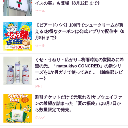
イスの実」も登場《8月12日まで》
セール
【ビアードパパ】100円でシュークリームが買
える!お得なクーポンは公式アプリで配信中《8
月8日まで》
セール
くせ・うねり・広がり...梅雨時期の髪悩みに希
望の光。「matsukiyo CONCRED」の新シリ
ーズを1か月ガチで使ってみた。《編集部レビ
ュー》
[PR]
割引チケットだけで元取れる!サブウェイファ
ンの希望が詰まった「夏の福袋」は8月7日か
ら数量限定で発売。
グルメ