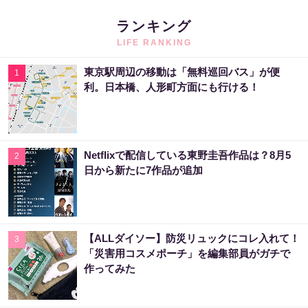
ランキング
LIFE RANKING
東京駅周辺の移動は「無料巡回バス」が便
1
利。日本橋、人形町方面にも行ける！
Netflixで配信している東野圭吾作品は？8月5
2
日から新たに7作品が追加
【ALLダイソー】防災リュックにコレ入れて！
3
「災害用コスメポーチ」を編集部員がガチで
作ってみた