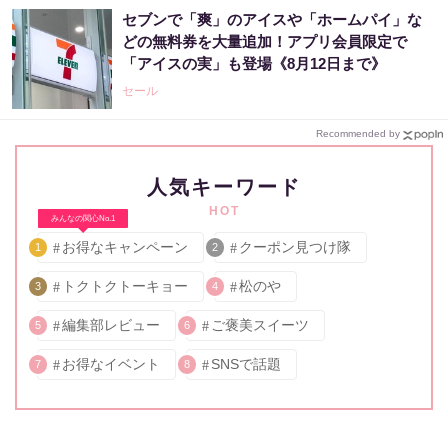
セブンで「爽」のアイスや「ホームパイ」な
どの無料券を大量追加！アプリ会員限定で
「アイスの実」も登場《8月12日まで》
セール
Recommended by
人気キーワード
HOT
みんなの関心No.1
お得なキャンペーン
クーポン見つけ隊
1
2
トクトクトーキョー
松のや
3
4
編集部レビュー
ご褒美スイーツ
5
6
お得なイベント
SNSで話題
7
8