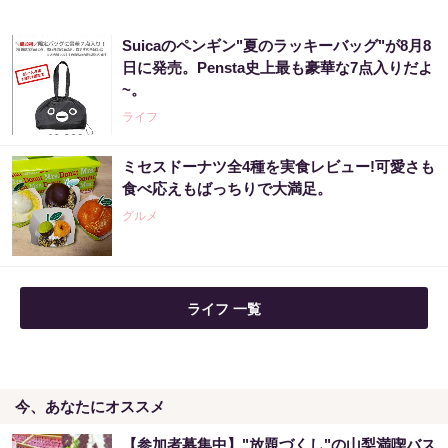
Suicaのペンギン"夏のラッキーバッグ"が8月8
まだ宝くじ“適当に”買ってる？それ、当たら
日に発売。Pensta史上最も豪華な7点入りだよ
ない人の典型です
~。
PR（合同会社デジタルファーム ）
ライフ
ミセスドーナツ全4種を実食レビュー!可愛さも
【宝くじ】このままの買い方で、本当に当た
食べ応えもばっちりで大満足。
ると思いますか
グルメ
PR（合同会社デジタルファーム ）
ライフ 一覧
今、あなたにオススメ
【参加者募集中】"放題づくし"の山梨満喫バス