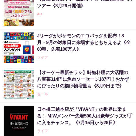
ツアー《8月29日開催》
Jリーグがポケモンのエコバッグを配布！8
月・9月の対象日に来場するともらえるよ《全
60種、先着100万人》
ライフ
【オーケー最新チラシ】時短料理に大活躍の
八宝菜314円に魚肉ソーセージ187円！おかず
にぴったりの揚げ物増量も《8月9日まで》
セール
日本橋三越本店が「VIVANT」の世界に染ま
る！ MIWメンバー先着500人は豪華グッズが手
に入るチャンス。《7月15日から28日》
ライフ