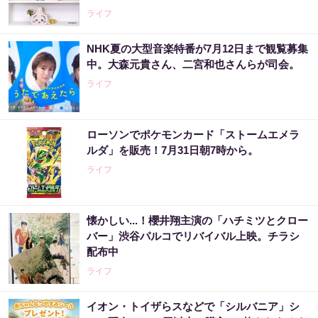
ライフ
NHK夏の大型音楽特番が7月12日まで観覧募集
中。大森元貴さん、二宮和也さんらが司会。
ライフ
ローソンでポケモンカード「ストームエメラ
ルダ」を販売！7月31日朝7時から。
ライフ
懐かしい...！櫻井翔主演の「ハチミツとクロー
バー」渋谷パルコでリバイバル上映。チラシ
配布中
ライフ
イオン・トイザらスなどで「シルバニア」シ