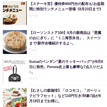
【ステーキ宮】優待券900円分の配布も!お盆期
間に特別ランチメニュー登場《8月23日まで》
セール
【ローソンストア100】8月の新商品は「悪魔
のおにぎり」に「ミニ海苔弁当」、スイーツ
まで!新作全種紹介するよ~。
グルメ
Suicaのペンギン"夏のラッキーバッグ"が8月8
日に発売。Pensta史上最も豪華な7点入りだよ
~。
ライフ
【むさしの森珈琲】「ロコモコ」「ガーリッ
クピラフセット」など110円引き!対象7品が8
月19日までお得に。