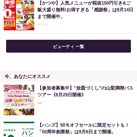
【かつや】人気メニューが税抜150円引き&ご
８月のロト6はこの方法で買え!!６つの数字が
飯大盛り無料!お得すぎる「感謝祭」は8月14日
『完全一致』する方法
まで開催中。
PR（株式会社MURA）
セール
「これから株価はこうやって動いていく」世
ビューティ 一覧
界的活躍を見せた天才が暴露
PR（Acoco.）
今、あなたにオススメ
【宝くじ当てたい方限定】もう外れるの、終
わりにしませんか
【参加者募集中】"放題づくし"の山梨満喫バス
PR（合同会社デジタルファーム ）
ツアー《8月29日開催》
宝くじの買い方、気づいた人から結果が変わ
っていく
【ハンズ】50％オフセールに限定セットも！
PR（合同会社デジタルファーム ）
「50周年創業祭」は9月6日まで開催。