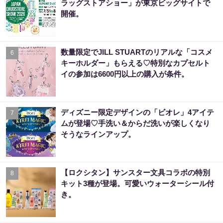
ラッグストアショー」が東京ビッグサイトで
開催。
数量限定でJILL STUARTのリアルな「コスメ
6
キーホルダー」もらえる♡特別なカプセルト
イの参加は6600円以上の購入が条件。
ディズニー限定デザインの「ビオレ」4アイテ
7
ムが登場♡手洗い＆からだ洗いが楽しくなり
そうなラインアップ。
【ロクシタン】サンスター文具コラボの特別
8
キット3種が登場。可愛いウォーターシール付
き。