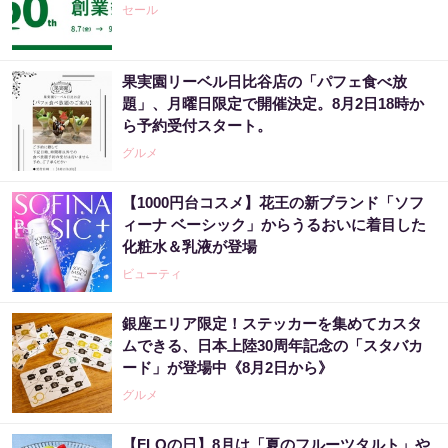
セール
果実園リーベル日比谷店の「パフェ食べ放
題」、月曜日限定で開催決定。8月2日18時か
ら予約受付スタート。
グルメ
【1000円台コスメ】花王の新ブランド「ソフ
ィーナ ベーシック」からうるおいに着目した
化粧水＆乳液が登場
ビューティ
銀座エリア限定！ステッカーを集めてカスタ
ムできる、日本上陸30周年記念の「スタバカ
ード」が登場中《8月2日から》
グルメ
【FLOの日】8月は「夏のフルーツタルト」や