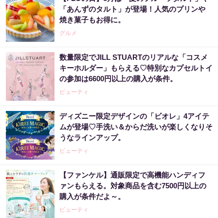
「あんずのタルト」が登場！人気のプリンや
焼き菓子もお得に。
グルメ
数量限定でJILL STUARTのリアルな「コスメ
キーホルダー」もらえる♡特別なカプセルトイ
の参加は6600円以上の購入が条件。
ビューティ
ディズニー限定デザインの「ビオレ」4アイテ
ムが登場♡手洗い＆からだ洗いが楽しくなりそ
うなラインアップ。
ビューティ
【ファンケル】通販限定で高機能ハンディフ
ァンもらえる。対象商品を含む7500円以上の
購入が条件だよ～。
ビューティ