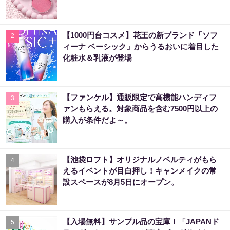
【1000円台コスメ】花王の新ブランド「ソフ
2
ィーナ ベーシック」からうるおいに着目した
化粧水＆乳液が登場
【ファンケル】通販限定で高機能ハンディフ
3
ァンもらえる。対象商品を含む7500円以上の
購入が条件だよ～。
【池袋ロフト】オリジナルノベルティがもら
4
えるイベントが目白押し！キャンメイクの常
設スペースが8月5日にオープン。
【入場無料】サンプル品の宝庫！「JAPANド
5