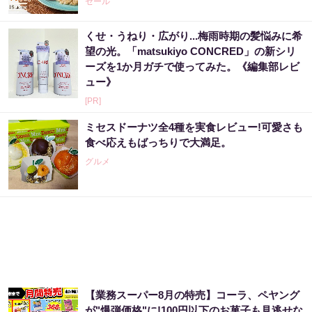
セール
くせ・うねり・広がり...梅雨時期の髪悩みに希
望の光。「matsukiyo CONCRED」の新シリ
ーズを1か月ガチで使ってみた。《編集部レビ
ュー》
[PR]
ミセスドーナツ全4種を実食レビュー!可愛さも
食べ応えもばっちりで大満足。
グルメ
【業務スーパー8月の特売】コーラ、ペヤング
が"爆弾価格"に!100円以下のお菓子も見逃せな