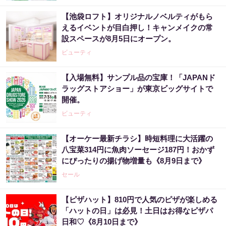
【池袋ロフト】オリジナルノベルティがもら
えるイベントが目白押し！キャンメイクの常
設スペースが8月5日にオープン。
ビューティ
【入場無料】サンプル品の宝庫！「JAPANド
ラッグストアショー」が東京ビッグサイトで
開催。
ビューティ
【オーケー最新チラシ】時短料理に大活躍の
八宝菜314円に魚肉ソーセージ187円！おかず
にぴったりの揚げ物増量も《8月9日まで》
セール
【ピザハット】810円で人気のピザが楽しめる
「ハットの日」は必見！土日はお得なピザパ
日和♡《8月10日まで》