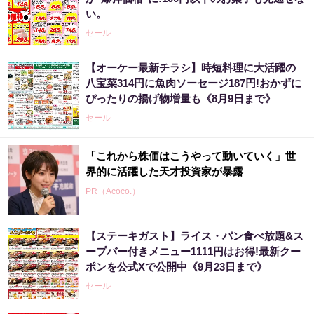
い。
セール
【オーケー最新チラシ】時短料理に大活躍の
八宝菜314円に魚肉ソーセージ187円!おかずに
ぴったりの揚げ物増量も《8月9日まで》
セール
「これから株価はこうやって動いていく」世
界的に活躍した天才投資家が暴露
PR（Acoco.）
【ステーキガスト】ライス・パン食べ放題&ス
【昭和43年以前生まれはロト６この数字を買
ープバー付きメニュー1111円はお得!最新クー
うべき】6つの数字が「完全一致」する方...
ポンを公式Xで公開中《9月23日まで》
PR（株式会社MURA）
セール