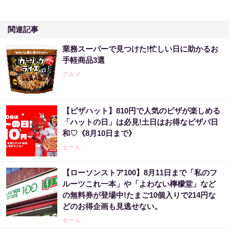
関連記事
業務スーパーで見つけた!忙しい日に助かるお
手軽商品3選
グルメ
【ピザハット】810円で人気のピザが楽しめる
「ハットの日」は必見!土日はお得なピザパ日
和♡《8月10日まで》
セール
【ローソンストア100】8月11日まで「私のフ
ルーツこれ一本」や「よわない檸檬堂」など
の無料券が登場中!たまご10個入りで214円な
どのお得企画も見逃せない。
セール