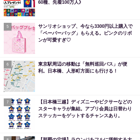
60種、先着100万人》
サンリオショップ、今なら3300円以上購入で
5
「ペーパーバッグ」もらえる。ピンクのリボ
ンが可愛すぎ♡
東京駅周辺の移動は「無料巡回バス」が便
6
利。日本橋、人形町方面にも行ける！
【日本橋三越】ディズニーやピクサーなどの
7
スターキャラが集結。アプリ会員は日替わり
ステッカーをゲットするチャンスあり。
【那覇の穴場】ラウンジをフルに堪能する大
8