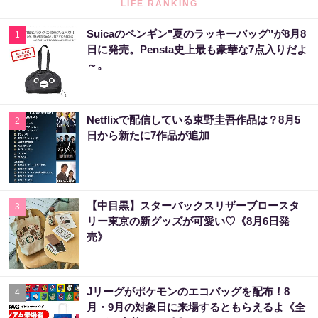
LIFE RANKING
Suicaのペンギン"夏のラッキーバッグ"が8月8
1
日に発売。Pensta史上最も豪華な7点入りだよ
～。
Netflixで配信している東野圭吾作品は？8月5
2
日から新たに7作品が追加
【中目黒】スターバックスリザーブロースタ
3
リー東京の新グッズが可愛い♡《8月6日発
売》
Jリーグがポケモンのエコバッグを配布！8
4
月・9月の対象日に来場するともらえるよ《全