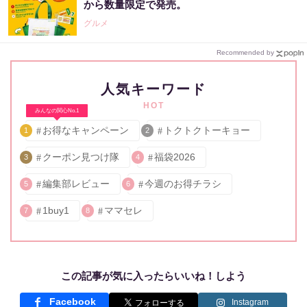
から数量限定で発売。
グルメ
Recommended by
人気キーワード
HOT
みんなの関心No.1
お得なキャンペーン
トクトクトーキョー
1
2
クーポン見つけ隊
福袋2026
3
4
編集部レビュー
今週のお得チラシ
5
6
1buy1
ママセレ
7
8
この記事が気に入ったらいいね！しよう
Facebook
Instagram