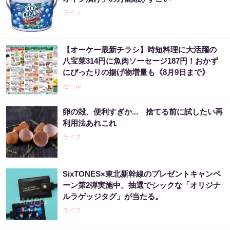
ライフ
【オーケー最新チラシ】時短料理に大活躍の
八宝菜314円に魚肉ソーセージ187円！おかず
にぴったりの揚げ物増量も《8月9日まで》
セール
卵の殻、便利すぎか... 捨てる前に試したい再
利用法あれこれ
ライフ
SixTONES×東北新幹線のプレゼントキャンペ
ーン第2弾実施中。抽選でシックな「オリジナ
ルラゲッジタグ」が当たる。
ライフ