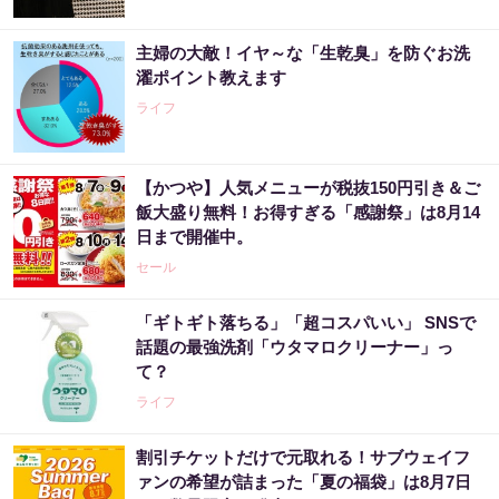
主婦の大敵！イヤ～な「生乾臭」を防ぐお洗
濯ポイント教えます
ライフ
【かつや】人気メニューが税抜150円引き＆ご
飯大盛り無料！お得すぎる「感謝祭」は8月14
日まで開催中。
セール
「ギトギト落ちる」「超コスパいい」 SNSで
話題の最強洗剤「ウタマロクリーナー」っ
て？
ライフ
割引チケットだけで元取れる！サブウェイフ
ァンの希望が詰まった「夏の福袋」は8月7日