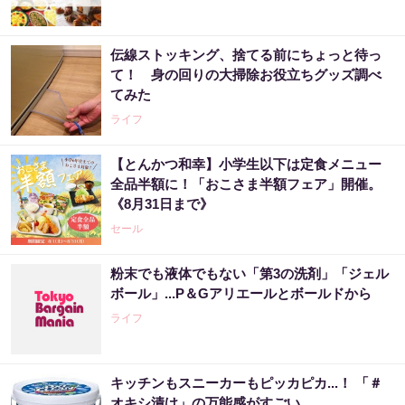
伝線ストッキング、捨てる前にちょっと待っ
て！ 身の回りの大掃除お役立ちグッズ調べ
てみた
ライフ
【とんかつ和幸】小学生以下は定食メニュー
全品半額に！「おこさま半額フェア」開催。
《8月31日まで》
セール
粉末でも液体でもない「第3の洗剤」「ジェル
ボール」...P＆Gアリエールとボールドから
ライフ
キッチンもスニーカーもピッカピカ...！ 「＃
オキシ漬け」の万能感がすごい