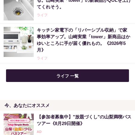
る。山崎実業「tower」の新製品がQOLを上げ
てくれそう。
ライフ
キッチン家電下の「リバーシブル収納」で家
事効率アップ。山崎実業「tower」新商品はか
ゆいところに手が届く優れもの。《2026年5
月》
ライフ
ライフ 一覧
今、あなたにオススメ
【参加者募集中】"放題づくし"の山梨満喫バス
ツアー《8月29日開催》