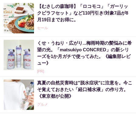
【むさしの森珈琲】「ロコモコ」「ガーリッ
クピラフセット」など110円引き!対象7品が8
月19日までお得に。
セール
くせ・うねり・広がり...梅雨時期の髪悩みに希
望の光。「matsukiyo CONCRED」の新シリ
ーズを1か月ガチで使ってみた。《編集部レビ
ュー》
[PR]
真夏の自然災害時は"脱水症状"に注意を。今こ
そ覚えておきたい「経口補水液」の作り方。
《東京都が公開》
グルメ