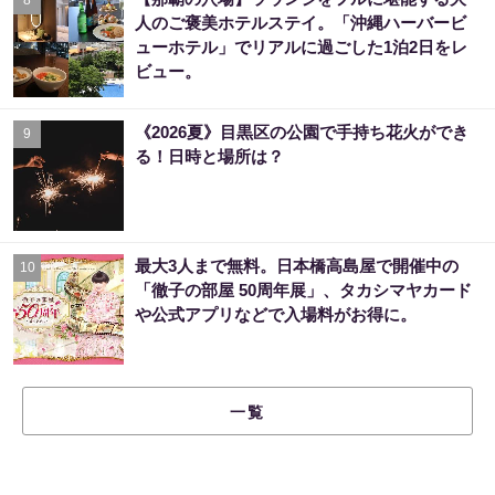
人のご褒美ホテルステイ。「沖縄ハーバービ
ューホテル」でリアルに過ごした1泊2日をレ
ビュー。
《2026夏》目黒区の公園で手持ち花火ができ
9
る！日時と場所は？
最大3人まで無料。日本橋高島屋で開催中の
10
「徹子の部屋 50周年展」、タカシマヤカード
や公式アプリなどで入場料がお得に。
一覧