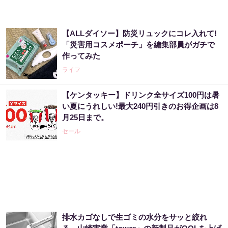
【ALLダイソー】防災リュックにコレ入れて!
「災害用コスメポーチ」を編集部員がガチで
作ってみた
ライフ
【ケンタッキー】ドリンク全サイズ100円は暑
い夏にうれしい!最大240円引きのお得企画は8
月25日まで。
セール
排水カゴなしで生ゴミの水分をサッと絞れ