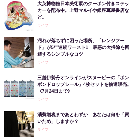
大英博物館日本美術展のクーポン付きステッ
カーを配布中。上野マルイや銀座蔦屋書店な
ど。
ライフ
汚れが落ちずに困った場所、「レンジフー
ド」が5年連続ワースト1 最悪の大掃除を回
避するシンプルなコツ
ライフ
三越伊勢丹オンラインがスヌーピーの「ボン
ボンドロップシール」4枚セットを抽選販売。
《7月24日まで》
ライフ
消費増税まであとわずか あなたは何を「買
いだめ」しますか？
ライフ