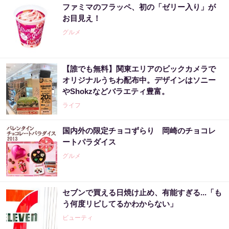
ファミマのフラッペ、初の「ゼリー入り」が
お目見え！
グルメ
【誰でも無料】関東エリアのビックカメラで
オリジナルうちわ配布中。デザインはソニー
やShokzなどバラエティ豊富。
ライフ
国内外の限定チョコずらり 岡崎のチョコレ
ートパラダイス
グルメ
セブンで買える日焼け止め、有能すぎる...「も
う何度リピしてるかわからない」
ビューティ