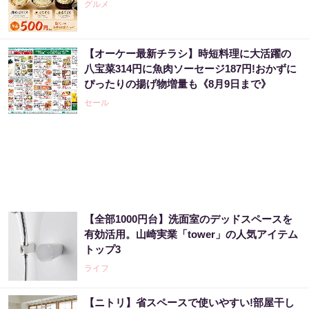
グルメ
【オーケー最新チラシ】時短料理に大活躍の
八宝菜314円に魚肉ソーセージ187円!おかずに
ぴったりの揚げ物増量も《8月9日まで》
セール
【全部1000円台】洗面室のデッドスペースを
有効活用。山崎実業「tower」の人気アイテム
トップ3
ライフ
【ニトリ】省スペースで使いやすい!部屋干し