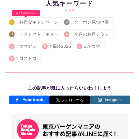
人気キーワード
HOT
みんなの関心No.1
お得なキャンペーン
クーポン見つけ隊
1
2
トクトクトーキョー
今週のお得チラシ
3
4
ママセレ
福袋2026
かつや
5
6
7
コストコ
8
この記事が気に入ったらいいね！しよう
Facebook
Instagram