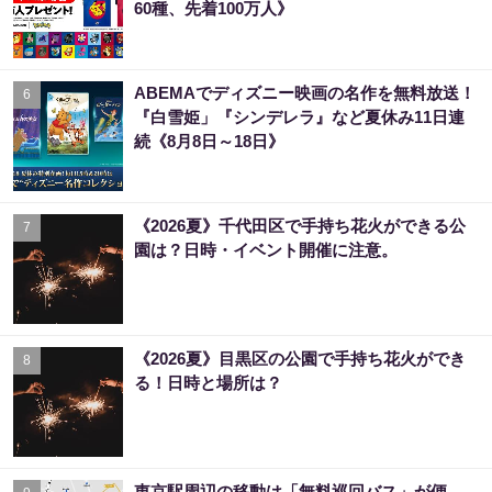
60種、先着100万人》
ABEMAでディズニー映画の名作を無料放送！
6
『白雪姫」『シンデレラ』など夏休み11日連
続《8月8日～18日》
《2026夏》千代田区で手持ち花火ができる公
7
園は？日時・イベント開催に注意。
《2026夏》目黒区の公園で手持ち花火ができ
8
る！日時と場所は？
東京駅周辺の移動は「無料巡回バス」が便