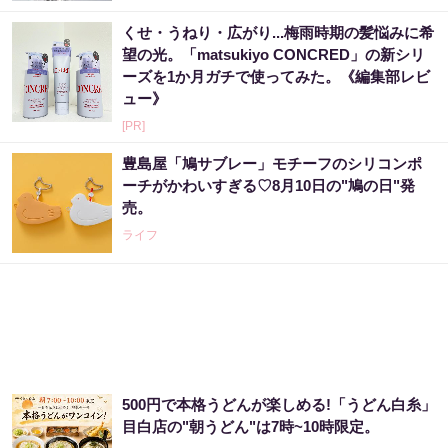
くせ・うねり・広がり...梅雨時期の髪悩みに希
望の光。「matsukiyo CONCRED」の新シリ
ーズを1か月ガチで使ってみた。《編集部レビ
ュー》
[PR]
豊島屋「鳩サブレー」モチーフのシリコンポ
ーチがかわいすぎる♡8月10日の"鳩の日"発
売。
ライフ
500円で本格うどんが楽しめる!「うどん白糸」
目白店の"朝うどん"は7時~10時限定。