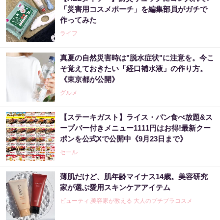
「災害用コスメポーチ」を編集部員がガチで
作ってみた
ライフ
真夏の自然災害時は"脱水症状"に注意を。今こ
そ覚えておきたい「経口補水液」の作り方。
《東京都が公開》
グルメ
【ステーキガスト】ライス・パン食べ放題&ス
ープバー付きメニュー1111円はお得!最新クー
ポンを公式Xで公開中《9月23日まで》
セール
薄肌だけど、肌年齢マイナス14歳。美容研究
家が選ぶ愛用スキンケアアイテム
ビューティ,美容家が教える 大人のプチプラコスメ