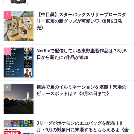
【中目黒】スターバックスリザーブロースタ
2
リー東京の新グッズが可愛い♡《8月6日発
売》
Netflixで配信している東野圭吾作品は？8月5
3
日から新たに7作品が追加
横浜で夏のイルミネーションを堪能！穴場の
4
ビュースポットは？《8月31日まで》
Jリーグがポケモンのエコバッグを配布！8
5
月・9月の対象日に来場するともらえるよ《全