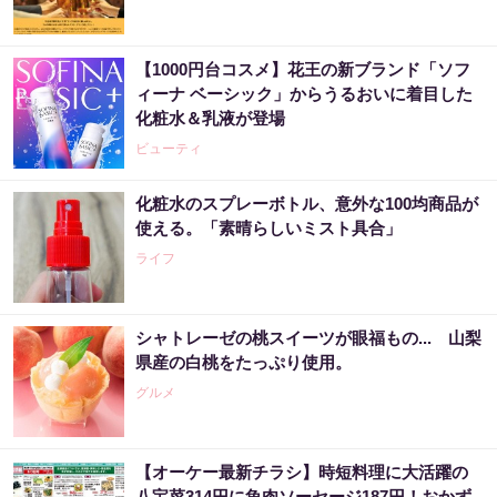
【1000円台コスメ】花王の新ブランド「ソフ
ィーナ ベーシック」からうるおいに着目した
化粧水＆乳液が登場
ビューティ
化粧水のスプレーボトル、意外な100均商品が
使える。「素晴らしいミスト具合」
ライフ
シャトレーゼの桃スイーツが眼福もの... 山梨
県産の白桃をたっぷり使用。
グルメ
【オーケー最新チラシ】時短料理に大活躍の
八宝菜314円に魚肉ソーセージ187円！おかず