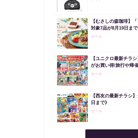
【むさしの森珈琲】「
対象7品が8月19日ま
セール
【ユニクロ最新チラシ
がお買い得!旅行や帰
セール
【西友の最新チラシ】
日まで》
セール