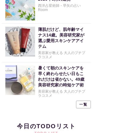
西洋占星術師・早矢の占い
Room
薄肌だけど、肌年齢マイ
ナス14歳。美容研究家が
選ぶ愛用スキンケアアイ
テム
美容家が教える 大人のプチプ
ラコスメ
暑くて朝のスキンケアを
早く終わらせたい日もこ
れだけは省かない。49歳
美容研究家の時短ケア術
美容家が教える 大人のプチプ
ラコスメ
一覧
今日のTODOリスト