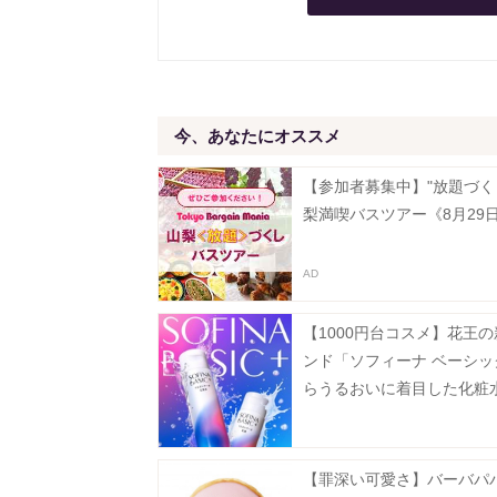
今、あなたにオススメ
【参加者募集中】"放題づく
梨満喫バスツアー《8月29
【1000円台コスメ】花王
ンド「ソフィーナ ベーシッ
らうるおいに着目した化粧
液が登場
【罪深い可愛さ】バーバパ