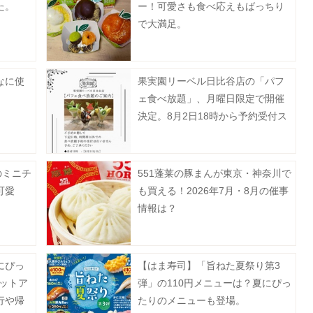
た。
ー！可愛さも食べ応えもばっちり
で大満足。
なに使
果実園リーベル日比谷店の「パフ
ェ食べ放題」、月曜日限定で開催
決定。8月2日18時から予約受付ス
タート。
のミニチ
551蓬莱の豚まんが東京・神奈川で
可愛
も買える！2026年7月・8月の催事
情報は？
にぴっ
【はま寿司】「旨ねた夏祭り第3
ットア
弾」の110円メニューは？夏にぴっ
行や帰
たりのメニューも登場。