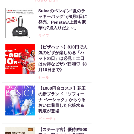
TODO LIST
Suicaのペンギン"夏のラ
ッキーバッグ"が8月8日に
発売。Pensta史上最も豪
華な7点入りだよ～。
ライフ
【ピザハット】810円で人
気のピザが楽しめる「ハ
ットの日」は必見！土日
はお得なピザパ日和♡《8
月10日まで》
セール
【1000円台コスメ】花王
の新ブランド「ソフィー
ナ ベーシック」からうる
おいに着目した化粧水＆
乳液が登場
ビューティ
【ステーキ宮】優待券900