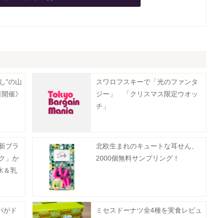
し"の山
スワロフスキーで「光のファンタ
日開催》
ジー」 「クリスマス限定ウオッ
チ」
の新ブラ
北欧生まれのキュートな耳せん、
ク」か
2000個無料サンプリング！
水＆乳
パがド
ミセスドーナツ全4種を実食レビュ