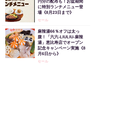
円分の配布も！お盆期間
に特別ランチメニュー登
場《8月23日まで》
セール
麻辣湯66％オフは太っ
腹！「六六-LIULIU-麻辣
湯」恵比寿店でオープン
記念キャンペーン実施《8
月6日から》
セール