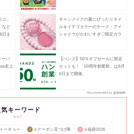
月13日
モコ」
キャンメイクの夏にぴったりネイ
」など
ル＆イチゴカラーのチーク・アイ
9日ま
シャドウがかわいすぎ♡限定カラ
ーの再販売も必見！
キーバ
【ハンズ】50％オフセールに限定
sta史上
セットも！「50周年創業祭」は9月
。
6日まで開催。
Recommended by
人気キーワード
HOT
トーキョー
クーポン見つけ隊
福袋2026
3
4