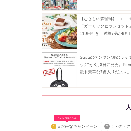
省、レジャーにも大活躍《8
まで》
【むさしの森珈琲】「ロコ
「ガーリックピラフセット
110円引き！対象7品が8月1
でお得に。
Suicaのペンギン"夏のラッ
ッグ"が8月8日に発売。Pen
最も豪華な7点入りだよ～
みんなの関心No.1
お得なキャンペーン
トクトク
1
2