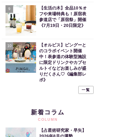
【生活の木】全品10％オ
9
フや来場特典も！原宿表
参道店で「原宿祭」開催
《7月19日・20日限定》
【オルビス】ピングーと
10
のコラボイベント開催
中！表参道の体験型施設
に限定ドリンクやカプセ
ルトイなどお楽しみが盛
りだくさん♡《編集部レ
ポ》
一覧
新着コラム
COLUMN
【占星術研究家・早矢】
2026年8月の運勢