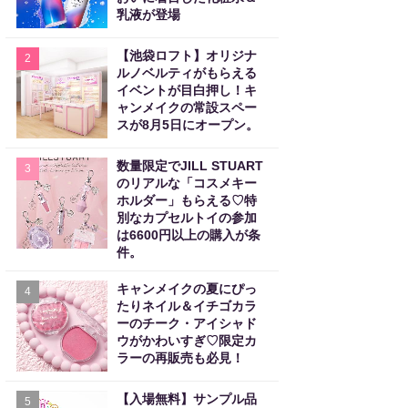
乳液が登場
【池袋ロフト】オリジナ
2
ルノベルティがもらえる
イベントが目白押し！キ
ャンメイクの常設スペー
スが8月5日にオープン。
数量限定でJILL STUART
3
のリアルな「コスメキー
ホルダー」もらえる♡特
別なカプセルトイの参加
は6600円以上の購入が条
件。
キャンメイクの夏にぴっ
4
たりネイル＆イチゴカラ
ーのチーク・アイシャド
ウがかわいすぎ♡限定カ
ラーの再販売も必見！
【入場無料】サンプル品
5