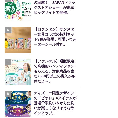
の宝庫！「JAPANドラッ
グストアショー」が東京
ビッグサイトで開催。
【ロクシタン】サンスタ
6
ー文具コラボの特別キッ
ト3種が登場。可愛いウォ
ーターシール付き。
【ファンケル】通販限定
7
で高機能ハンディファン
もらえる。対象商品を含
む7500円以上の購入が条
件だよ～。
ディズニー限定デザイン
8
の「ビオレ」4アイテムが
登場♡手洗い＆からだ洗
いが楽しくなりそうなラ
インアップ。