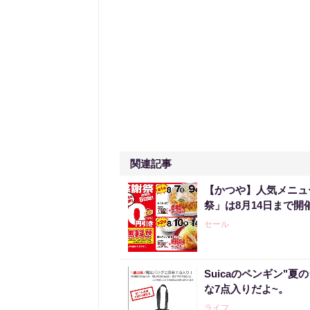
関連記事
【かつや】人気メニュ
祭」は8月14日まで開
セール
Suicaのペンギン"夏
な7点入りだよ~。
ライフ