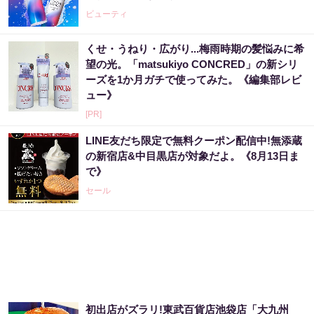
ビューティ
くせ・うねり・広がり...梅雨時期の髪悩みに希
望の光。「matsukiyo CONCRED」の新シリ
ーズを1か月ガチで使ってみた。《編集部レビ
ュー》
[PR]
LINE友だち限定で無料クーポン配信中!無添蔵
の新宿店&中目黒店が対象だよ。《8月13日ま
で》
セール
初出店がズラリ!東武百貨店池袋店「大九州