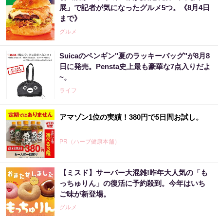
展」で記者が気になったグルメ5つ。《8月4日
まで》
グルメ
Suicaのペンギン"夏のラッキーバッグ"が8月8
日に発売。Pensta史上最も豪華な7点入りだよ
~。
ライフ
アマゾン1位の実績！380円で5日間お試し。
PR（ハーブ健康本舗）
【ミスド】サーバー大混雑!昨年大人気の「も
っちゅりん」の復活に予約殺到。今年はいち
ご味が新登場。
グルメ