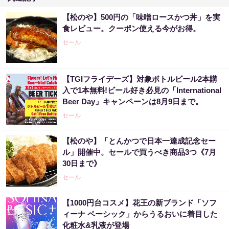
【松のや】500円の「味噌ロースかつ丼」を実
食レビュー。クーポン使える今がお得。
セール
【TGIフライデーズ】対象ボトルビール2本購
入で1本無料!ビール好き必見の「International
Beer Day」キャンペーンは8月9日まで。
セール
【松のや】「とんかつで日本一達成記念セー
ル」開催中。セールで買うべき商品3つ《7月
30日まで》
セール
【1000円台コスメ】花王の新ブランド「ソフ
ィーナ ベーシック」からうるおいに着目した
化粧水&乳液が登場