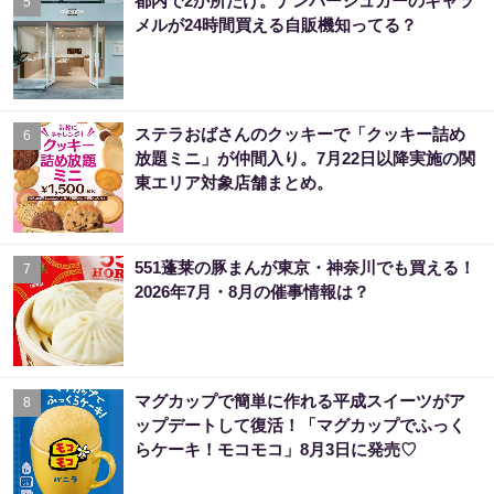
都内で2か所だけ。ナンバーシュガーのキャラ
5
メルが24時間買える自販機知ってる？
ステラおばさんのクッキーで「クッキー詰め
6
放題ミニ」が仲間入り。7月22日以降実施の関
東エリア対象店舗まとめ。
551蓬莱の豚まんが東京・神奈川でも買える！
7
2026年7月・8月の催事情報は？
マグカップで簡単に作れる平成スイーツがア
8
ップデートして復活！「マグカップでふっく
らケーキ！モコモコ」8月3日に発売♡