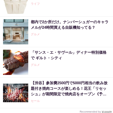
ライフ
都内で2か所だけ。ナンバーシュガーのキャラ
メルが24時間買える自販機知ってる？
グルメ
「サンス・エ・サヴール」ディナー特別価格
で ギルト・シティ
グルメ
【渋谷】参加費2500円で5000円相当の飲み放
題付き焼肉コースが楽しめる！花王「リセッ
シュ」が期間限定で焼肉店をオープン《予約
受付中》
セール
Recommended by