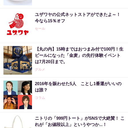
ユザワヤの公式ネットストアができたよ～！
今なら15％オフ
セール
【丸の内】15時まではおつまみ付で100円！生
ビールになった「金麦」の先行体験イベント
は7月20日まで。
グルメ
2016年を賑わせた5人 ことし1番運がいいの
は誰？
コラム
ニトリの「999円トート」がSNSで大絶賛！ こ
れが「お値段以上」というやつか...！