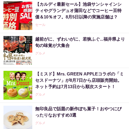
【カルディ最新セール】池袋サンシャインシ
ティやグランデュオ蒲田などでコーヒー豆特
価＆10％オフ。8月5日以降の実施店舗は？
セール
越前がに、ずわいがに、若狭ふぐ...福井県より
旬の味覚が大集合
グルメ
【ミスド】Mrs. GREEN APPLEコラボの「ミ
セスドーナツ」が8月7日から店頭販売開始。
ネット予約は7月13日から順次スタート！
グルメ
無印良品で話題の新作ぽち菓子！おやつにぴ
ったりなおすすめ3選
グルメ