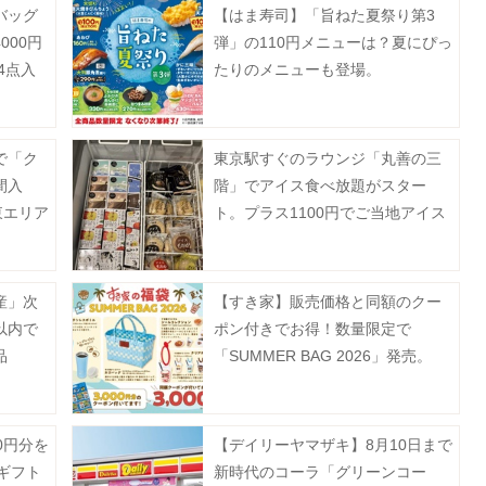
バッグ
【はま寿司】「旨ねた夏祭り第3
000円
弾」の110円メニューは？夏にぴっ
4点入
たりのメニューも登場。
で「ク
東京駅すぐのラウンジ「丸善の三
間入
階」でアイス食べ放題がスター
東エリア
ト。プラス1100円でご当地アイス
を好きなだけ堪能できるよ～。
産」次
【すき家】販売価格と同額のクー
以内で
ポン付きでお得！数量限定で
品
「SUMMER BAG 2026」発売。
0円分を
【デイリーヤマザキ】8月10日まで
Eギフト
新時代のコーラ「グリーンコー