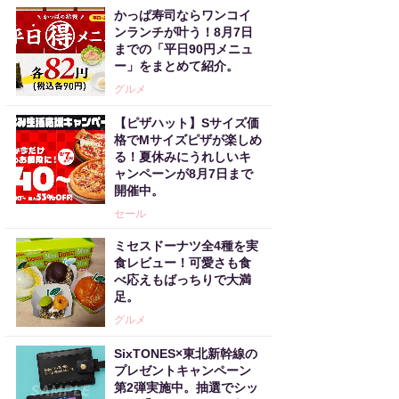
かっぱ寿司ならワンコイ
ンランチが叶う！8月7日
までの「平日90円メニュ
ー」をまとめて紹介。
グルメ
【ピザハット】Sサイズ価
格でMサイズピザが楽しめ
る！夏休みにうれしいキ
ャンペーンが8月7日まで
開催中。
セール
ミセスドーナツ全4種を実
食レビュー！可愛さも食
べ応えもばっちりで大満
足。
グルメ
SixTONES×東北新幹線の
プレゼントキャンペーン
第2弾実施中。抽選でシッ