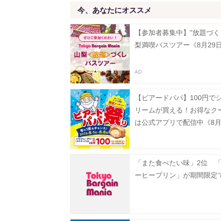
今、あなたにオススメ
【参加者募集中】"放題づく
梨満喫バスツアー《8月29
【ビアードパパ】100円で
リームが買える！お得なク
は公式アプリで配信中《8月
で》
「また食べたい味」2位 
ーヒープリン」が期間限定