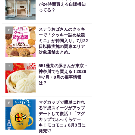
が24時間買える自販機知
ってる？
ステラおばさんのクッキ
6
ーで「クッキー詰め放題
ミニ」が仲間入り。7月22
日以降実施の関東エリア
対象店舗まとめ。
551蓬莱の豚まんが東京・
7
神奈川でも買える！2026
年7月・8月の催事情報
は？
マグカップで簡単に作れ
8
る平成スイーツがアップ
デートして復活！「マグ
カップでふっくらケー
キ！モコモコ」8月3日に
発売♡