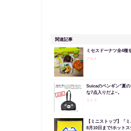
関連記事
ミセスドーナツ全4種
グルメ
Suicaのペンギン"夏
な7点入りだよ~。
ライフ
【ミニストップ】「ミ
8月10日まで!ホット