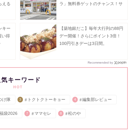
らえる
ラ」無料券ゲットのチャンス！サ
ン開催
ーティワンアイスクリーム値引き
などお得企画も目白押し。
ンキー
【築地銀だこ】毎年大行列の88円
買い得
デー開催！さらにポイント3倍！
》
100円引きデーは3日間。
Recommended by
人気キーワード
HOT
つけ隊
トクトクトーキョー
編集部レビュー
3
4
福袋2026
ママセレ
松のや
7
8