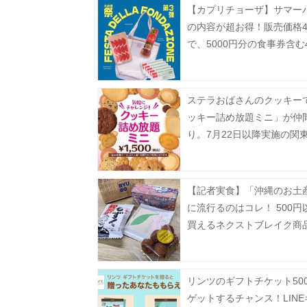
【カプリチョーザ】サマー
の内容が超お得！販売価格4
で、5000円分の食事券含む
り。
ステラおばさんのクッキー
ッキー詰め放題ミニ」が仲
り。7月22日以降実施の関
対象店舗まとめ。
【記者実食】「沖縄のお土
に流行るのはコレ！ 500円
買えるネクストブレイク商
BEST4
リンツのギフトチケット50
ゲットするチャンス！LIN