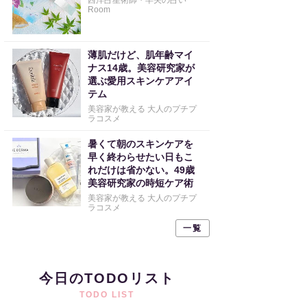
西洋占星術師・早矢の占い
Room
薄肌だけど、肌年齢マイ
ナス14歳。美容研究家が
選ぶ愛用スキンケアアイ
テム
美容家が教える 大人のプチプ
ラコスメ
暑くて朝のスキンケアを
早く終わらせたい日もこ
れだけは省かない。49歳
美容研究家の時短ケア術
美容家が教える 大人のプチプ
ラコスメ
一覧
今日のTODOリスト
TODO LIST