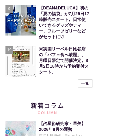
【DEAN&DELUCA】初の
9
「夏の福袋」が7月29日17
時販売スタート。日常使
いできるグッズやティ
ー、フルーツゼリーなど
がセットに♡
果実園リーベル日比谷店
10
の「パフェ食べ放題」、
月曜日限定で開催決定。8
月2日18時から予約受付ス
タート。
一覧
新着コラム
COLUMN
【占星術研究家・早矢】
2026年8月の運勢