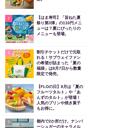
【はま寿司】「旨ねた夏
2
祭り第3弾」の110円メニ
ューは？夏にぴったりの
メニューも登場。
割引チケットだけで元取
3
れる！サブウェイファン
の希望が詰まった「夏の
福袋」は8月7日から数量
限定で発売。
【FLOの日】8月は「夏の
4
フルーツタルト」や「あ
んずのタルト」が登場！
人気のプリンや焼き菓子
もお得に。
都内で2か所だけ。ナンバ
5
ーシュガーのキャラメル