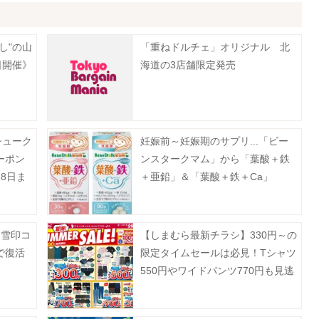
し"の山
「重ねドルチェ」オリジナル 北
日開催》
海道の3店舗限定発売
シューク
妊娠前～妊娠期のサプリ...「ビー
ーポン
ンスタークマム」から「葉酸＋鉄
8日ま
＋亜鉛」＆「葉酸＋鉄＋Ca」
「雪印コ
【しまむら最新チラシ】330円～の
で復活
限定タイムセールは必見！Tシャツ
550円やワイドパンツ770円も見逃
せない。《8月2日まで》