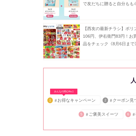
で友だちに贈ると自分もも
「Gift1 Get1」キャンペー
中。
【西友の最新チラシ】ポリ
106円、伊右衛門83円！お
品をチェック《8月6日まで
みんなの関心No.1
お得なキャンペーン
クーポン見
1
2
ご褒美スイーツ
5
6