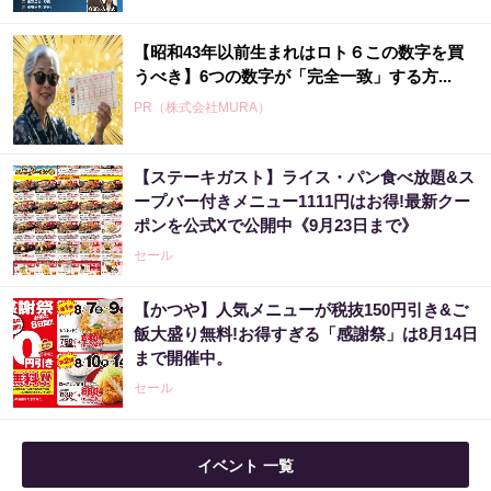
【昭和43年以前生まれはロト６この数字を買
うべき】6つの数字が「完全一致」する方...
PR（株式会社MURA）
【ステーキガスト】ライス・パン食べ放題&ス
【昭和43年以前生まれはロト６この数字を買
ープバー付きメニュー1111円はお得!最新クー
うべき】6つの数字が「完全一致」する方...
ポンを公式Xで公開中《9月23日まで》
PR（株式会社MURA）
セール
【かつや】人気メニューが税抜150円引き&ご
3億当選主婦「宝くじ買う前に〇〇した」当選
飯大盛り無料!お得すぎる「感謝祭」は8月14日
率上げる方法
まで開催中。
PR（合同会社デジタルファーム ）
セール
宝くじ当選で貧乏女性が人生変えた実話
イベント 一覧