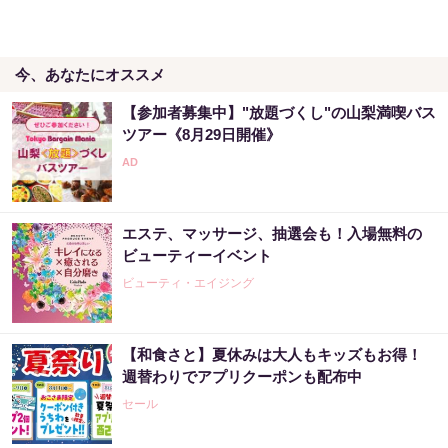
PR（合同会社デジタルファーム ）
今、あなたにオススメ
「僕が世界三大投資家に認められた理由」株
価の天気予報士と呼ばれた天才が暴露
【参加者募集中】"放題づくし"の山梨満喫バス
PR（Acoco.）
ツアー《8月29日開催》
「まるで株価の天気予報士だ」僕が世界三大
投資家に認められた理由
エステ、マッサージ、抽選会も！入場無料の
PR（Acoco.）
ビューティーイベント
ビューティ・エイジング
【和食さと】夏休みは大人もキッズもお得！
週替わりでアプリクーポンも配布中
セール