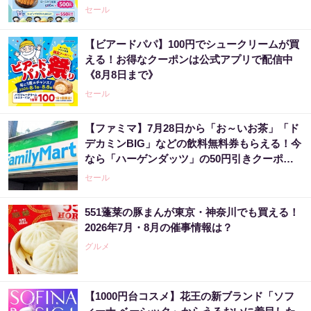
セール
【ビアードパパ】100円でシュークリームが買
える！お得なクーポンは公式アプリで配信中
《8月8日まで》
セール
【ファミマ】7月28日から「お～いお茶」「ド
デカミンBIG」などの飲料無料券もらえる！今
なら「ハーゲンダッツ」の50円引きクーポン
も。
セール
551蓬莱の豚まんが東京・神奈川でも買える！
2026年7月・8月の催事情報は？
グルメ
【1000円台コスメ】花王の新ブランド「ソフ