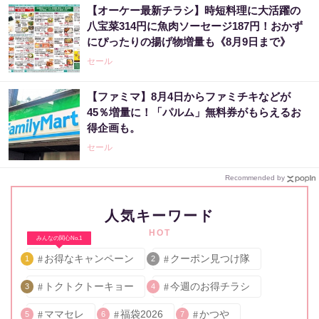
【オーケー最新チラシ】時短料理に大活躍の
八宝菜314円に魚肉ソーセージ187円！おかず
にぴったりの揚げ物増量も《8月9日まで》
セール
【ファミマ】8月4日からファミチキなどが
45％増量に！「パルム」無料券がもらえるお
得企画も。
セール
Recommended by
人気キーワード
HOT
みんなの関心No.1
お得なキャンペーン
クーポン見つけ隊
1
2
トクトクトーキョー
今週のお得チラシ
3
4
ママセレ
福袋2026
かつや
5
6
7