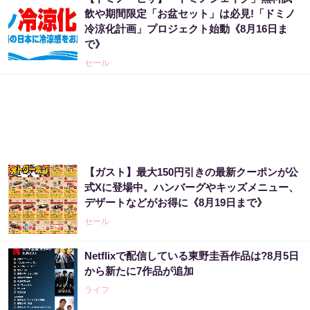
飲や期間限定「お盆セット」は必見!「ドミノ
冷涼化計画」プロジェクト始動《8月16日ま
で》
セール
【ガスト】最大150円引きの最新クーポンが公
式Xに登場中。ハンバーグやキッズメニュー、
デザートなどがお得に《8月19日まで》
セール
Netflixで配信している東野圭吾作品は?8月5日
から新たに7作品が追加
ライフ