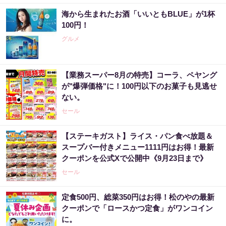
海から生まれたお酒「いいともBLUE」が1杯
100円！
グルメ
【業務スーパー8月の特売】コーラ、ペヤング
が"爆弾価格"に！100円以下のお菓子も見逃せ
ない。
セール
【ステーキガスト】ライス・パン食べ放題＆
スープバー付きメニュー1111円はお得！最新
クーポンを公式Xで公開中《9月23日まで》
セール
定食500円、総菜350円はお得！松のやの最新
クーポンで「ロースかつ定食」がワンコイン
に。