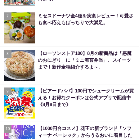
ミセスドーナツ全4種を実食レビュー！可愛さ
7
も食べ応えもばっちりで大満足。
【ローソンストア100】8月の新商品は「悪魔
8
のおにぎり」に「ミニ海苔弁当」、スイーツ
まで！新作全種紹介するよ～。
【ビアードパパ】100円でシュークリームが買
9
える！お得なクーポンは公式アプリで配信中
《8月8日まで》
【1000円台コスメ】花王の新ブランド「ソフ
10
ィーナ ベーシック」からうるおいに着目した