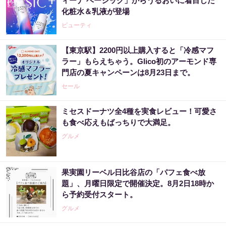
ィーナ ベーシック」からうるおいに着目した
化粧水＆乳液が登場
ビューティ
【東京駅】2200円以上購入すると「冷感マフ
ラー」もらえちゃう。Glico初のアーモンド専
門店の夏キャンペーンは8月23日まで。
セール
ミセスドーナツ全4種を実食レビュー！可愛さ
も食べ応えもばっちりで大満足。
グルメ
果実園リーベル日比谷店の「パフェ食べ放
題」、月曜日限定で開催決定。8月2日18時か
ら予約受付スタート。
グルメ