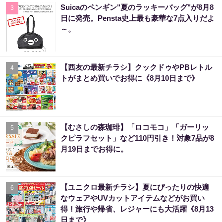
Suicaのペンギン"夏のラッキーバッグ"が8月8
3
日に発売。Pensta史上最も豪華な7点入りだよ
～。
【西友の最新チラシ】クックドゥやPBレトル
4
トがまとめ買いでお得に《8月10日まで》
【むさしの森珈琲】「ロコモコ」「ガーリッ
5
クピラフセット」など110円引き！対象7品が8
月19日までお得に。
【ユニクロ最新チラシ】夏にぴったりの快適
6
なウェアやUVカットアイテムなどがお買い
得！旅行や帰省、レジャーにも大活躍《8月13
日まで》