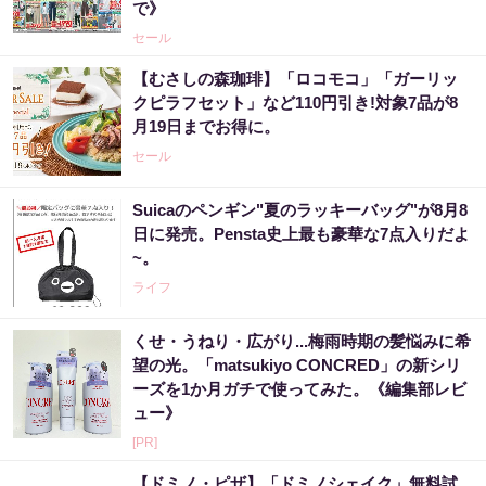
で》
セール
【むさしの森珈琲】「ロコモコ」「ガーリッ
クピラフセット」など110円引き!対象7品が8
月19日までお得に。
セール
Suicaのペンギン"夏のラッキーバッグ"が8月8
日に発売。Pensta史上最も豪華な7点入りだよ
~。
ライフ
くせ・うねり・広がり...梅雨時期の髪悩みに希
望の光。「matsukiyo CONCRED」の新シリ
ーズを1か月ガチで使ってみた。《編集部レビ
ュー》
[PR]
【ドミノ・ピザ】「ドミノシェイク」無料試