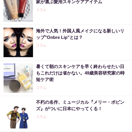
家が選ぶ愛用スキンケアアイテム
コラム
海外で人気！外国人風メイクになる新しいリ
ップ"Onbre Lip"とは？
コラム
暑くて朝のスキンケアを早く終わらせたい日
もこれだけは省かない。49歳美容研究家の時
短ケア術
コラム
不朽の名作、ミュージカル『メリー・ポピン
ズ』がついに日本にやってくる！
コラム