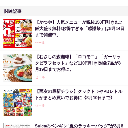
関連記事
【かつや】人気メニューが税抜150円引き&ご
飯大盛り無料!お得すぎる「感謝祭」は8月14日
まで開催中。
セール
【むさしの森珈琲】「ロコモコ」「ガーリッ
クピラフセット」など110円引き!対象7品が8
月19日までお得に。
セール
【西友の最新チラシ】クックドゥやPBレトル
トがまとめ買いでお得に《8月10日まで》
セール
Suicaのペンギン"夏のラッキーバッグ"が8月8