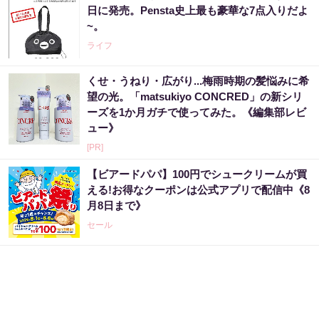
日に発売。Pensta史上最も豪華な7点入りだよ
~。
ライフ
くせ・うねり・広がり...梅雨時期の髪悩みに希
望の光。「matsukiyo CONCRED」の新シリ
ーズを1か月ガチで使ってみた。《編集部レビ
ュー》
[PR]
【ビアードパパ】100円でシュークリームが買
える!お得なクーポンは公式アプリで配信中《8
月8日まで》
セール