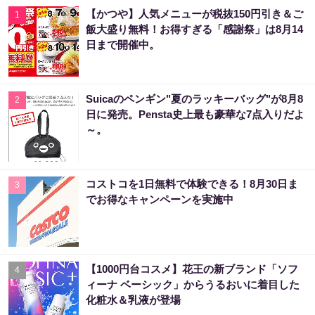
【かつや】人気メニューが税抜150円引き＆ご
1
飯大盛り無料！お得すぎる「感謝祭」は8月14
日まで開催中。
Suicaのペンギン"夏のラッキーバッグ"が8月8
2
日に発売。Pensta史上最も豪華な7点入りだよ
～。
コストコを1日無料で体験できる！8月30日ま
3
でお得なキャンペーンを実施中
【1000円台コスメ】花王の新ブランド「ソフ
4
ィーナ ベーシック」からうるおいに着目した
化粧水＆乳液が登場