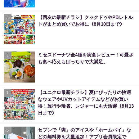
【西友の最新チラシ】クックドゥやPBレトル
5
トがまとめ買いでお得に《8月10日まで》
ミセスドーナツ全4種を実食レビュー！可愛さ
6
も食べ応えもばっちりで大満足。
【ユニクロ最新チラシ】夏にぴったりの快適
7
なウェアやUVカットアイテムなどがお買い
得！旅行や帰省、レジャーにも大活躍《8月13
日まで》
セブンで「爽」のアイスや「ホームパイ」な
8
どの無料券を大量追加！アプリ会員限定で