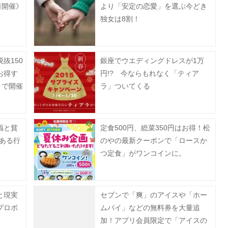
日開催》
より「安定の恋愛」を選ぶ今どき
独女は8割！
抜150
銀座でウエディングドレスが1万
お得す
円!? 今ならもれなく「ティア
まで開催
ラ」ついてくる
福と貧
定食500円、総菜350円はお得！松
ある行
のやの最新クーポンで「ロースか
つ定食」がワンコインに。
と現実
セブンで「爽」のアイスや「ホー
プロポ
ムパイ」などの無料券を大量追
加！アプリ会員限定で「アイスの