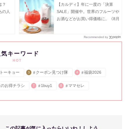
には？
【カルディ】年に一度の「決算
あの人
SALE」開催中。世界のフルーツや
お酒などがお買い得価格に。《8月
31日まで》
Recommended by
人気キーワード
HOT
トーキョー
クーポン見つけ隊
福袋2026
3
4
週のお得チラシ
1buy1
ママセレ
7
8
この記事が気に入ったらいいね！しよう