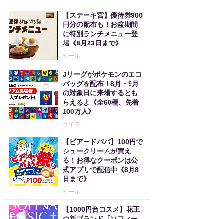
【ステーキ宮】優待券900
円分の配布も！お盆期間
に特別ランチメニュー登
場《8月23日まで》
セール
Jリーグがポケモンのエコ
バッグを配布！8月・9月
の対象日に来場するとも
らえるよ《全60種、先着
100万人》
ライフ
【ビアードパパ】100円で
シュークリームが買え
る！お得なクーポンは公
式アプリで配信中《8月8
日まで》
セール
【1000円台コスメ】花王
の新ブランド「ソフィー