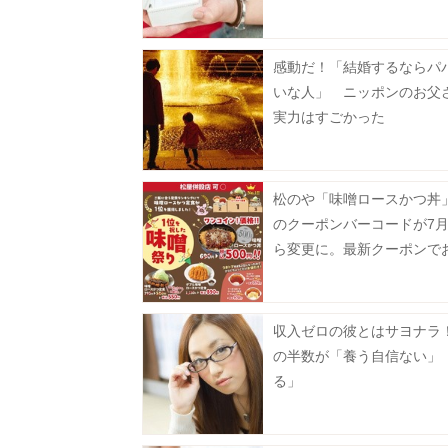
感動だ！「結婚するならパ
いな人」 ニッポンのお父
実力はすごかった
松のや「味噌ロースかつ丼」
のクーポンバーコードが7月
ら変更に。最新クーポンで
楽しんで。
収入ゼロの彼とはサヨナラ！
の半数が「養う自信ない」
る」