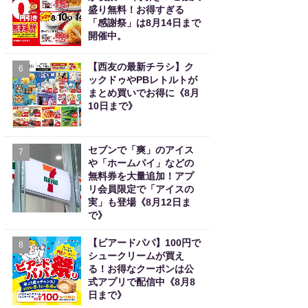
盛り無料！お得すぎる
「感謝祭」は8月14日まで
開催中。
【西友の最新チラシ】ク
6
ックドゥやPBレトルトが
まとめ買いでお得に《8月
10日まで》
セブンで「爽」のアイス
7
や「ホームパイ」などの
無料券を大量追加！アプ
リ会員限定で「アイスの
実」も登場《8月12日ま
で》
【ビアードパパ】100円で
8
シュークリームが買え
る！お得なクーポンは公
式アプリで配信中《8月8
日まで》