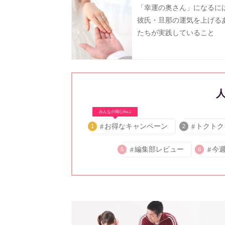
「幸運の奥さん」になる
彼氏・旦那の運気を上げる
たちが実践していること
みんなの関心No.1
お得なキャンペーン
トクトク
1
2
編集部レビュー
今
5
6