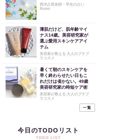
西洋占星術師・早矢の占い
Room
薄肌だけど、肌年齢マイ
ナス14歳。美容研究家が
選ぶ愛用スキンケアアイ
テム
美容家が教える 大人のプチプ
ラコスメ
暑くて朝のスキンケアを
早く終わらせたい日もこ
れだけは省かない。49歳
美容研究家の時短ケア術
美容家が教える 大人のプチプ
ラコスメ
一覧
今日のTODOリスト
TODO LIST