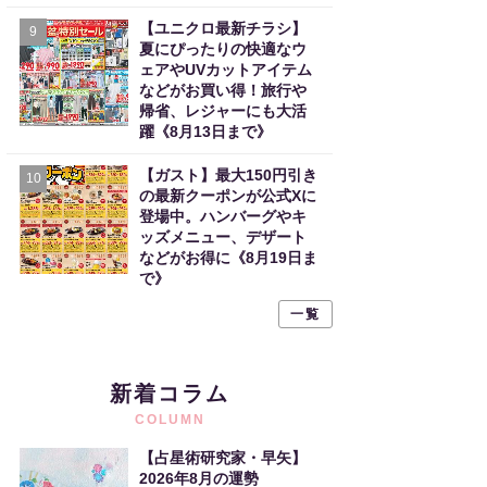
【ユニクロ最新チラシ】
9
夏にぴったりの快適なウ
ェアやUVカットアイテム
などがお買い得！旅行や
帰省、レジャーにも大活
躍《8月13日まで》
【ガスト】最大150円引き
10
の最新クーポンが公式Xに
登場中。ハンバーグやキ
ッズメニュー、デザート
などがお得に《8月19日ま
で》
一覧
新着コラム
COLUMN
【占星術研究家・早矢】
2026年8月の運勢