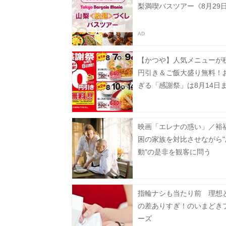
梨満喫バスツアー《8月29
【かつや】人気メニューが税
円引き＆ご飯大盛り無料！
ぎる「感謝祭」は8月14日
中。
映画「エレナの惑い」／裕
困の家族を対比させながら"
動"の是非を観客に問う
指輪ナシも当たり前 理想
の差ありすぎ！のいまどき
ーズ