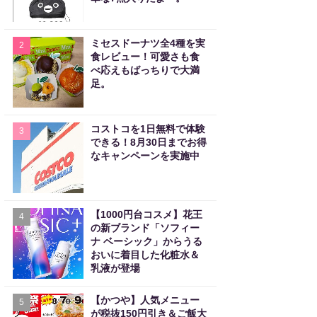
ミセスドーナツ全4種を実
2
食レビュー！可愛さも食
べ応えもばっちりで大満
足。
コストコを1日無料で体験
3
できる！8月30日までお得
なキャンペーンを実施中
【1000円台コスメ】花王
4
の新ブランド「ソフィー
ナ ベーシック」からうる
おいに着目した化粧水＆
乳液が登場
【かつや】人気メニュー
5
が税抜150円引き＆ご飯大