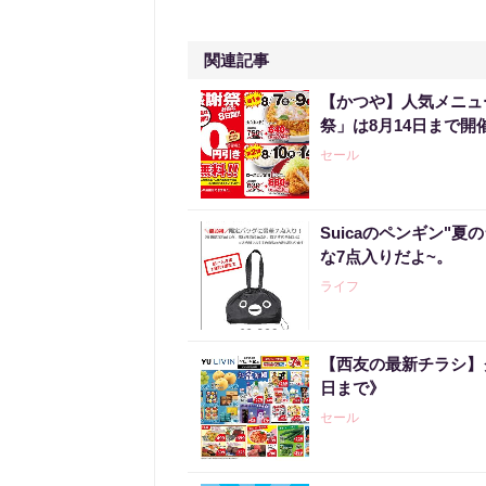
関連記事
【かつや】人気メニュ
祭」は8月14日まで開
セール
Suicaのペンギン"夏
な7点入りだよ~。
ライフ
【西友の最新チラシ】
日まで》
セール