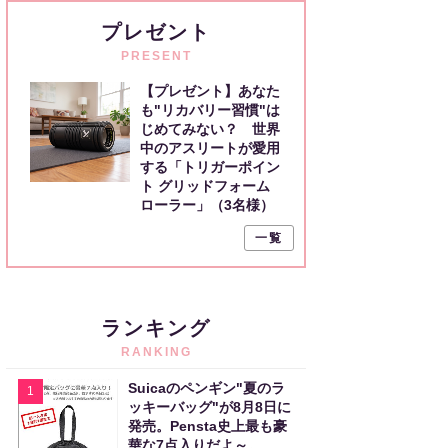
プレゼント
PRESENT
【プレゼント】あなた
も"リカバリー習慣"は
じめてみない？ 世界
中のアスリートが愛用
する「トリガーポイン
ト グリッドフォーム
ローラー」（3名様）
一覧
ランキング
RANKING
Suicaのペンギン"夏のラ
1
ッキーバッグ"が8月8日に
発売。Pensta史上最も豪
華な7点入りだよ～。