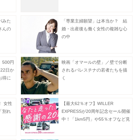
実」も登場《8月12日まで》
パみた
「専業主婦願望」は本当か？ 結
さんの
婚・出産後も働く女性の複雑な心
の中
500円
映画「オマールの壁」／壁で分断
22日か
されるパレスチナの若者たちを描
お得に
く
 女性
【最大62％オフ】WILLER
「別れ
EXPRESSが20周年記念セール開催
中！「1km5円」や55％オフなど見
逃せない企画が盛りだくさん。