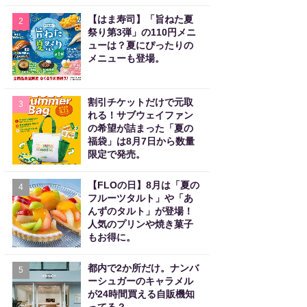
【はま寿司】「旨ねた夏
2
祭り第3弾」の110円メニ
ューは？夏にぴったりの
メニューも登場。
割引チケットだけで元取
3
れる！サブウェイファン
の希望が詰まった「夏の
福袋」は8月7日から数量
限定で発売。
【FLOの日】8月は「夏の
4
フルーツタルト」や「あ
んずのタルト」が登場！
人気のプリンや焼き菓子
もお得に。
都内で2か所だけ。ナンバ
5
ーシュガーのキャラメル
が24時間買える自販機知