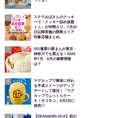
ってる？
ステラおばさんのクッキ
6
ーで「クッキー詰め放題
ミニ」が仲間入り。7月22
日以降実施の関東エリア
対象店舗まとめ。
551蓬莱の豚まんが東京・
7
神奈川でも買える！2026
年7月・8月の催事情報
は？
マグカップで簡単に作れ
8
る平成スイーツがアップ
デートして復活！「マグ
カップでふっくらケー
キ！モコモコ」8月3日に
発売♡
【DEAN&DELUCA】初の
9