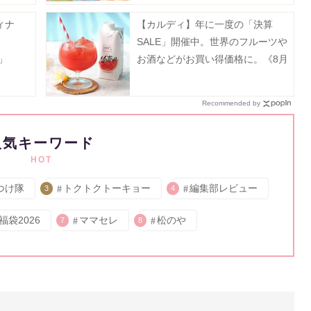
ィナ
【カルディ】年に一度の「決算
SALE」開催中。世界のフルーツや
！」
お酒などがお買い得価格に。《8月
31日まで》
Recommended by
人気キーワード
HOT
つけ隊
トクトクトーキョー
編集部レビュー
3
4
福袋2026
ママセレ
松のや
7
8