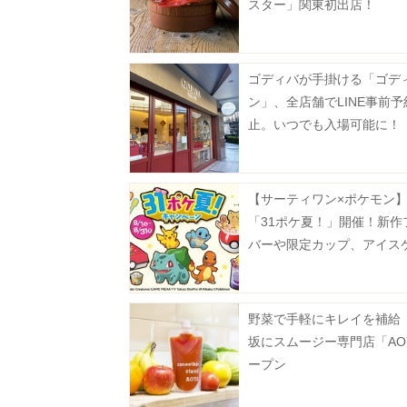
スター」関東初出店！
ゴディバが手掛ける「ゴデ
ン」、全店舗でLINE事前
止。いつでも入場可能に！
【サーティワン×ポケモン
「31ポケ夏！」開催！新作
バーや限定カップ、アイス
など必見のラインアップ《8
スタート》
野菜で手軽にキレイを補給
坂にスムージー専門店「AO
ープン