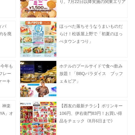
り。7月22日以降実施の関東エリア
対象店舗まとめ。
ィパ
ほっぺた落ちそうなうまいものだ
予約を廃
らけ！松坂屋上野で「初夏のほっ
ぺタウンまつり」
】今年も
ホテルのプールサイドで食べ飲み
フレー
放題！「BBQパラダイス ブッフ
ケーキ
ェ＆ビア」
月1日
 神楽
【西友の最新チラシ】ポリンキー
YA」オ
106円、伊右衛門83円！お買い得
品をチェック《8月6日まで》