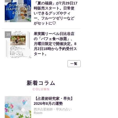
「夏の福袋」が7月29日17
時販売スタート。日常使
いできるグッズやティ
ー、フルーツゼリーなど
がセットに♡
果実園リーベル日比谷店
10
の「パフェ食べ放題」、
月曜日限定で開催決定。8
月2日18時から予約受付ス
タート。
一覧
新着コラム
COLUMN
【占星術研究家・早矢】
2026年8月の運勢
西洋占星術師・早矢の占い
Room