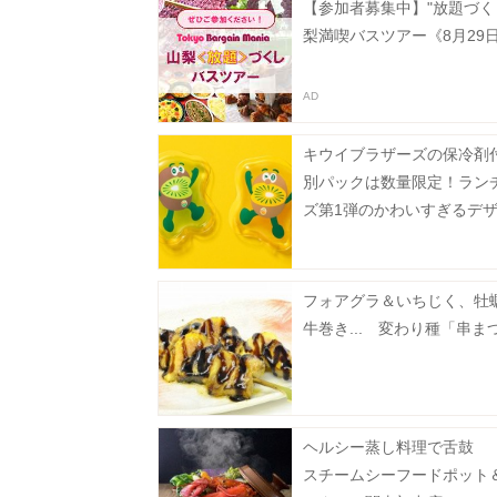
【参加者募集中】"放題づく
梨満喫バスツアー《8月29
キウイブラザーズの保冷剤
別パックは数量限定！ラン
ズ第1弾のかわいすぎるデ
2種。
フォアグラ＆いちじく、牡
牛巻き... 変わり種「串ま
ヘルシー蒸し料理で舌鼓 
スチームシーフードポット