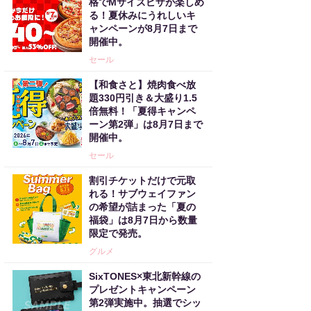
格でMサイズピザが楽しめ
る！夏休みにうれしいキ
ャンペーンが8月7日まで
開催中。
セール
【和食さと】焼肉食べ放
題330円引き＆大盛り1.5
倍無料！「夏得キャンペ
ーン第2弾」は8月7日まで
開催中。
セール
割引チケットだけで元取
れる！サブウェイファン
の希望が詰まった「夏の
福袋」は8月7日から数量
限定で発売。
グルメ
SixTONES×東北新幹線の
プレゼントキャンペーン
第2弾実施中。抽選でシッ