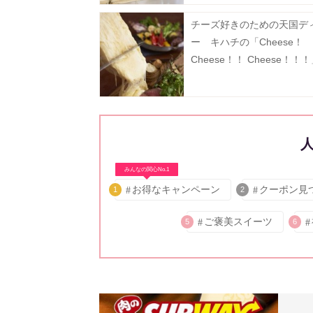
チーズ好きのための天国デ
ー キハチの「Cheese！
Cheese！！ Cheese！！
みんなの関心No.1
お得なキャンペーン
クーポン見
1
2
ご褒美スイーツ
5
6