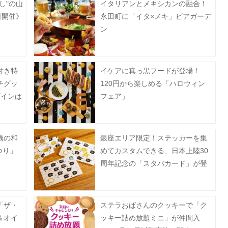
し"の山
イタリアンとメキシカンの融合！
日開催》
永田町に「イタ×メキ」ビアガーデ
ン
付き特
イケアに真っ黒フードが登場！
チグッ
120円から楽しめる「ハロウィン
ザインは
フェア」
蠣の和
銀座エリア限定！ステッカーを集
つり」
めてカスタムできる、日本上陸30
周年記念の「スタバカード」が登
場中《8月2日から》
「ザ・
ステラおばさんのクッキーで「ク
＆オイ
ッキー詰め放題ミニ」が仲間入