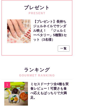
プレゼント
PRESENT
【プレゼント】長持ち
ジェルネイルでサンダ
ル映え！ 「ジェルミ
ーペタリー」5種類1セ
ット（3名様）
一覧
ランキング
GOURMET RANKING
ミセスドーナツ全4種を実
1
食レビュー！可愛さも食
べ応えもばっちりで大満
足。