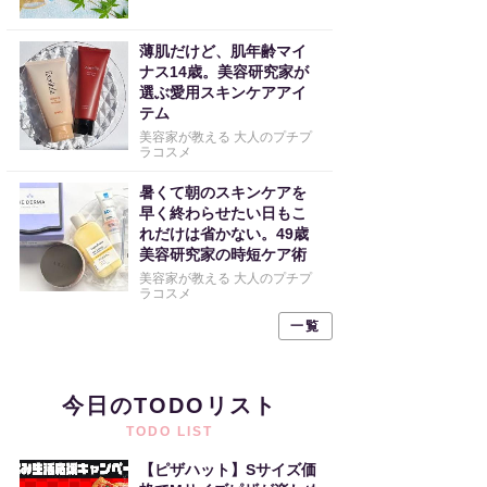
薄肌だけど、肌年齢マイ
ナス14歳。美容研究家が
選ぶ愛用スキンケアアイ
テム
美容家が教える 大人のプチプ
ラコスメ
暑くて朝のスキンケアを
早く終わらせたい日もこ
れだけは省かない。49歳
美容研究家の時短ケア術
美容家が教える 大人のプチプ
ラコスメ
一覧
今日のTODOリスト
TODO LIST
【ピザハット】Sサイズ価