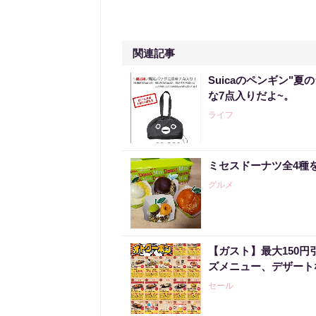
関連記事
Suicaのペンギン"夏
な7点入りだよ~。
ライフ
ミセスドーナツ全4種
グルメ
【ガスト】最大150
ズメニュー、デザート
セール