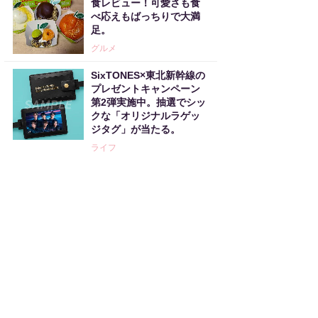
食レビュー！可愛さも食
べ応えもばっちりで大満
足。
グルメ
SixTONES×東北新幹線の
プレゼントキャンペーン
第2弾実施中。抽選でシッ
クな「オリジナルラゲッ
ジタグ」が当たる。
ライフ