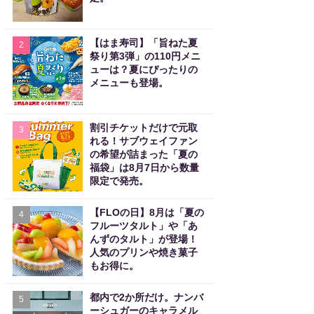
【はま寿司】「旨ねた夏
2
祭り第3弾」の110円メニ
ューは？夏にぴったりの
メニューも登場。
割引チケットだけで元取
3
れる！サブウェイファン
の希望が詰まった「夏の
福袋」は8月7日から数量
限定で発売。
【FLOの日】8月は「夏の
4
フルーツタルト」や「あ
んずのタルト」が登場！
人気のプリンや焼き菓子
もお得に。
都内で2か所だけ。ナンバ
5
ーシュガーのキャラメル