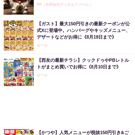
PR（合同会社デジタルファーム ）
【ガスト】最大150円引きの最新クーポンが公
「僕が世界三大投資家から信頼されている理
式Xに登場中。ハンバーグやキッズメニュー、
由」精鋭のなかでNo.1になった天才
デザートなどがお得に《8月19日まで》
PR（Acoco.）
セール
【西友の最新チラシ】クックドゥやPBレトル
「僕が世界三大投資家に認められた理由を話
トがまとめ買いでお得に《8月10日まで》
します」数兆円を任された伝説の投資家
セール
PR（Acoco.）
あなたの金運はどう？宝くじに縁がある時、
金運はこう変わる
PR（合同会社デジタルファーム ）
【かつや】人気メニューが税抜150円引き&ご
宝くじ“なんとなく”で買っている限り変わら