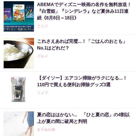
ABEMAでディズニー映画の名作を無料放送！
『白雪姫」『シンデレラ』など夏休み11日連
続《8月8日～18日》
ライフ
これさえあれば完璧...！「ごはんのおとも」
No.1はどれだ？
グルメ
【ダイソー】エアコン掃除がラクになる...！
110円で買える便利お掃除グッズ3選
ライフ
夏の恋ははかない... 「ひと夏の恋」の4割以
上が夏の間に破局と判明
女子会白書