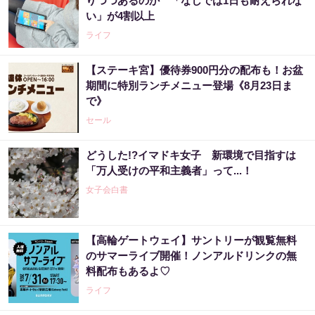
りつつあるのか 「なしでは1日も耐えられな
い」が4割以上
ライフ
【ステーキ宮】優待券900円分の配布も！お盆
期間に特別ランチメニュー登場《8月23日ま
で》
セール
どうした!?イマドキ女子 新環境で目指すは
「万人受けの平和主義者」って...！
女子会白書
【高輪ゲートウェイ】サントリーが観覧無料
のサマーライブ開催！ノンアルドリンクの無
料配布もあるよ♡
ライフ