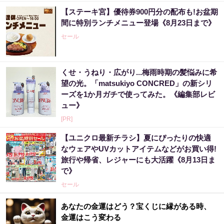
【ステーキ宮】優待券900円分の配布も!お盆期
間に特別ランチメニュー登場《8月23日まで》
セール
くせ・うねり・広がり...梅雨時期の髪悩みに希
望の光。「matsukiyo CONCRED」の新シリ
ーズを1か月ガチで使ってみた。《編集部レビ
ュー》
[PR]
【ユニクロ最新チラシ】夏にぴったりの快適
なウェアやUVカットアイテムなどがお買い得!
旅行や帰省、レジャーにも大活躍《8月13日ま
で》
セール
あなたの金運はどう？宝くじに縁がある時、
金運はこう変わる