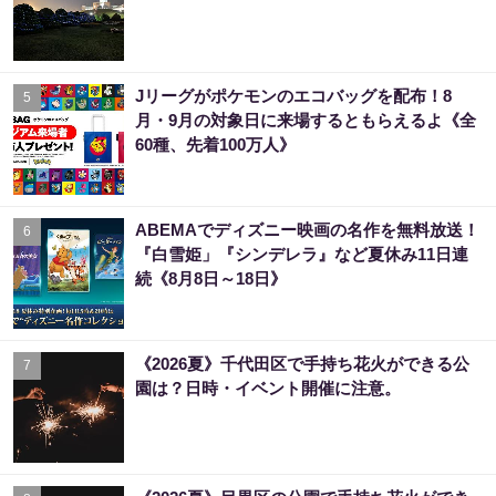
Jリーグがポケモンのエコバッグを配布！8
5
月・9月の対象日に来場するともらえるよ《全
60種、先着100万人》
ABEMAでディズニー映画の名作を無料放送！
6
『白雪姫」『シンデレラ』など夏休み11日連
続《8月8日～18日》
《2026夏》千代田区で手持ち花火ができる公
7
園は？日時・イベント開催に注意。