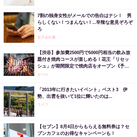
7割の独身女性がメールでの告白はナシ！ 男
らしくない！つまんない！...辛辣な意見ぞろぞ
ろ
女子会白書
【渋谷】参加費2500円で5000円相当の飲み放
題付き焼肉コースが楽しめる！花王「リセッ
シュ」が期間限定で焼肉店をオープン《予約
受付中》
セール
「2013年に行きたいイベント」ベスト3 伊
勢、出雲を抜いて1位に輝いたのは...
ライフ
【セブン】8月4日からもらえる無料券は？セ
ブンカフェのお得なキャンペーンも！