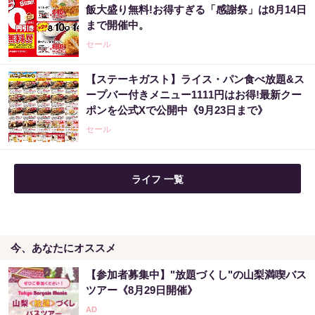
飯大盛り無料!お得すぎる「感謝祭」は8月14日
ない
まで開催中。
PR（合同会社デジタルファーム ）
セール
【ステーキガスト】ライス・パン食べ放題&ス
「占い師だけが知ってる〝お金が増える人の
ープバー付きメニュー1111円はお得!最新クー
共通点〟」
ポンを公式Xで公開中《9月23日まで》
PR（合同会社デジタルファーム ）
セール
ライフ 一覧
今、あなたにオススメ
【参加者募集中】"放題づくし"の山梨満喫バス
ツアー《8月29日開催》