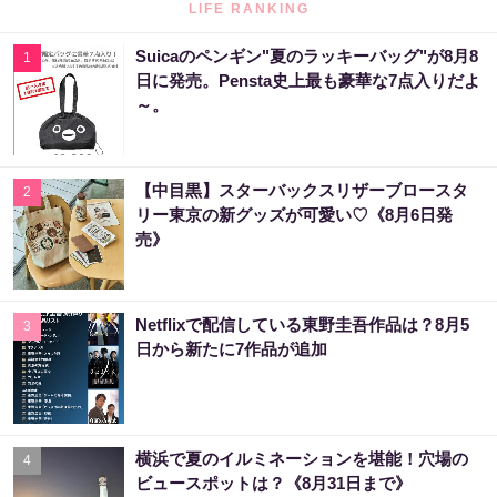
LIFE RANKING
Suicaのペンギン"夏のラッキーバッグ"が8月8
1
日に発売。Pensta史上最も豪華な7点入りだよ
～。
【中目黒】スターバックスリザーブロースタ
2
リー東京の新グッズが可愛い♡《8月6日発
売》
Netflixで配信している東野圭吾作品は？8月5
3
日から新たに7作品が追加
横浜で夏のイルミネーションを堪能！穴場の
4
ビュースポットは？《8月31日まで》