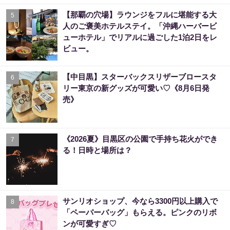
【那覇の穴場】ラウンジをフルに堪能する大
5
人のご褒美ホテルステイ。「沖縄ハーバービ
ューホテル」でリアルに過ごした1泊2日をレ
ビュー。
【中目黒】スターバックスリザーブロースタ
6
リー東京の新グッズが可愛い♡《8月6日発
売》
《2026夏》目黒区の公園で手持ち花火ができ
7
る！日時と場所は？
サンリオショップ、今なら3300円以上購入で
8
「ペーパーバッグ」もらえる。ピンクのリボ
ンが可愛すぎ♡