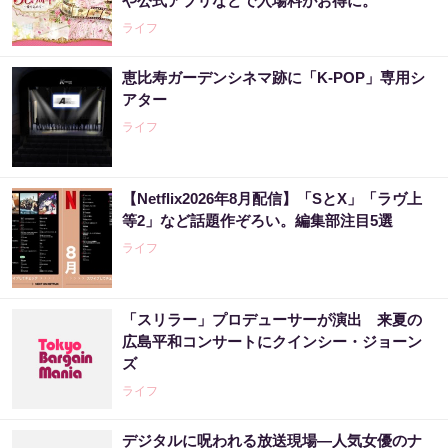
や公式アプリなどで入場料がお得に。
ライフ
恵比寿ガーデンシネマ跡に「K-POP」専用シ
アター
ライフ
【Netflix2026年8月配信】「SとX」「ラヴ上
等2」など話題作ぞろい。編集部注目5選
ライフ
「スリラー」プロデューサーが演出 来夏の
広島平和コンサートにクインシー・ジョーン
ズ
ライフ
デジタルに呪われる放送現場―人気女優のナ