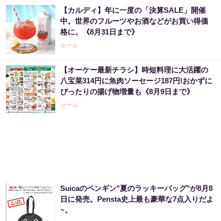
【カルディ】年に一度の「決算SALE」開催
中。世界のフルーツやお酒などがお買い得価
格に。《8月31日まで》
セール
【オーケー最新チラシ】時短料理に大活躍の
八宝菜314円に魚肉ソーセージ187円!おかずに
ぴったりの揚げ物増量も《8月9日まで》
セール
Suicaのペンギン"夏のラッキーバッグ"が8月8
日に発売。Pensta史上最も豪華な7点入りだよ
~。