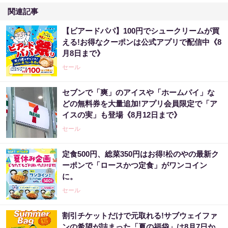
関連記事
【ビアードパパ】100円でシュークリームが買
える!お得なクーポンは公式アプリで配信中《8
月8日まで》
セール
セブンで「爽」のアイスや「ホームパイ」な
どの無料券を大量追加!アプリ会員限定で「ア
イスの実」も登場《8月12日まで》
セール
定食500円、総菜350円はお得!松のやの最新ク
ーポンで「ロースかつ定食」がワンコイン
に。
セール
割引チケットだけで元取れる!サブウェイファ
ンの希望が詰まった「夏の福袋」は8月7日か