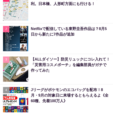
利。日本橋、人形町方面にも行ける！
Netflixで配信している東野圭吾作品は？8月5
2
日から新たに7作品が追加
【ALLダイソー】防災リュックにコレ入れて！
3
「災害用コスメポーチ」を編集部員がガチで
作ってみた
Jリーグがポケモンのエコバッグを配布！8
4
月・9月の対象日に来場するともらえるよ《全
60種、先着100万人》