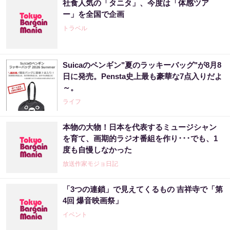
社食人気の「タニタ」、今度は「体感ツア
ー」を全国で企画
トラベル
Suicaのペンギン"夏のラッキーバッグ"が8月8
日に発売。Pensta史上最も豪華な7点入りだよ
～。
ライフ
本物の大物！日本を代表するミュージシャン
を育て、画期的ラジオ番組を作り･･･でも、1
度も自慢しなかった
放送作家モジョ日記
「3つの連鎖」で見えてくるもの 吉祥寺で「第
4回 爆音映画祭」
イベント