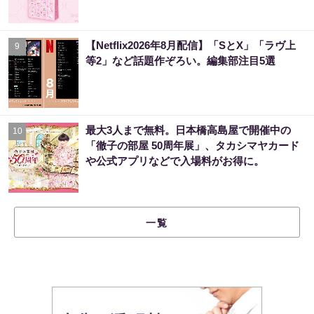
【Netflix2026年8月配信】「SとX」「ラヴ上
9
等2」など話題作ぞろい。編集部注目5選
最大3人まで無料。日本橋高島屋で開催中の
10
「徹子の部屋 50周年展」、タカシマヤカード
や公式アプリなどで入場料がお得に。
一覧