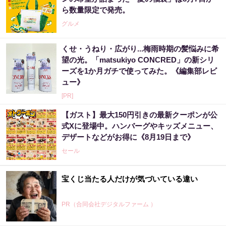
ら数量限定で発売。
グルメ
くせ・うねり・広がり...梅雨時期の髪悩みに希
望の光。「matsukiyo CONCRED」の新シリ
ーズを1か月ガチで使ってみた。《編集部レビ
ュー》
[PR]
【ガスト】最大150円引きの最新クーポンが公
式Xに登場中。ハンバーグやキッズメニュー、
デザートなどがお得に《8月19日まで》
セール
宝くじ当たる人だけが気づいている違い
PR（合同会社デジタルファーム ）