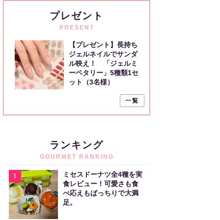
プレゼント
PRESENT
【プレゼント】長持ち
ジェルネイルでサンダ
ル映え！ 「ジェルミ
ーペタリー」5種類1セ
ット（3名様）
一覧
ランキング
GOURMET RANKING
ミセスドーナツ全4種を実
1
食レビュー！可愛さも食
べ応えもばっちりで大満
足。