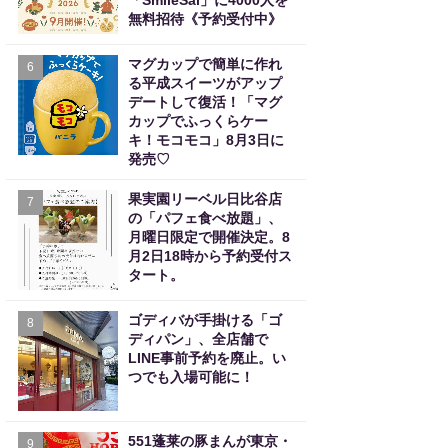
「SmileSai」に4000人を
無料招待《予約受付中》
マグカップで簡単に作れ
6
る平成スイーツがアップ
デートして復活！「マグ
カップでふっくらケー
キ！モコモコ」8月3日に
発売♡
果実園リーベル日比谷店
7
の「パフェ食べ放題」、
月曜日限定で開催決定。8
月2日18時から予約受付ス
タート。
ゴディバが手掛ける「ゴ
8
ディパン」、全店舗で
LINE事前予約を廃止。い
つでも入場可能に！
551蓬莱の豚まんが東京・
9