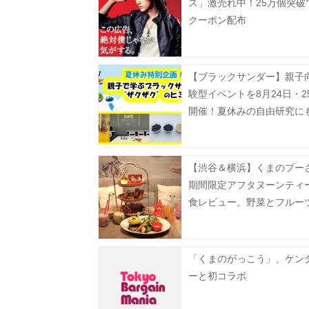
ス」激売れ中！25万個突破
クーポン配布
【ブラックサンダー】親子
験型イベントを8月24日・2
開催！夏休みの自由研究に
たり《抽選申込は8月5日ま
【渋谷＆横浜】くまのプー
期間限定アフタヌーンティ
食レビュー。野菜とフルー
ぷりでヘルシー♡《9月末
「くまのがっこう」、ケン
ーと初コラボ