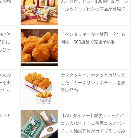
でお得
ん」原作デビュー100周年記念！シ
ールやグッズ付きの商品が登場♡
向け体
「ケンタッキー食べ放題」今年も
5日に
開催 565店舗で完全予約制
もぴっ
で》
さんの
ケンタッキー、ホクッ＆カリッと
ーを実
した「カーネリングポテト」を夏
ツたっ
限定発売
まで》
タッキ
【ALLダイソー】防災リュックに
コレ入れて！「災害用コスメポー
チ」を編集部員がガチで作ってみ