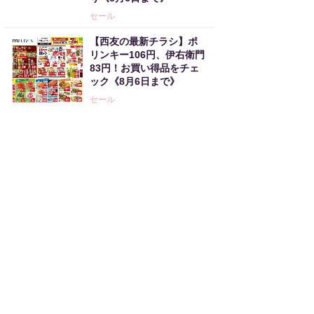
セール
【西友の最新チラシ】ポ
リンキー106円、伊右衛門
83円！お買い得品をチェ
ック《8月6日まで》
セール