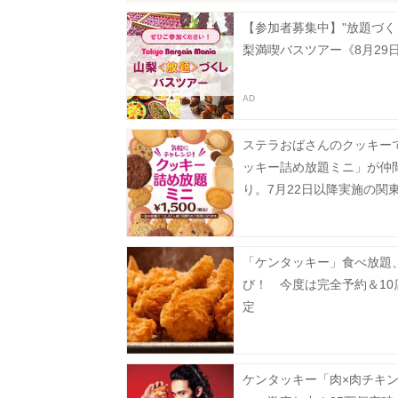
【参加者募集中】"放題づく
梨満喫バスツアー《8月29
ステラおばさんのクッキー
ッキー詰め放題ミニ」が仲
り。7月22日以降実施の関
対象店舗まとめ。
「ケンタッキー」食べ放題
び！ 今度は完全予約＆10
定
ケンタッキー「肉×肉チキ