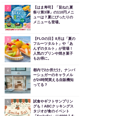
【はま寿司】「旨ねた夏
2
祭り第3弾」の110円メニ
ューは？夏にぴったりの
メニューも登場。
【FLOの日】8月は「夏の
3
フルーツタルト」や「あ
んずのタルト」が登場！
人気のプリンや焼き菓子
もお得に。
都内で2か所だけ。ナンバ
4
ーシュガーのキャラメル
が24時間買える自販機知
ってる？
試食やギフトサンプリン
5
グも！ABCクッキングス
タジオが食のイベント