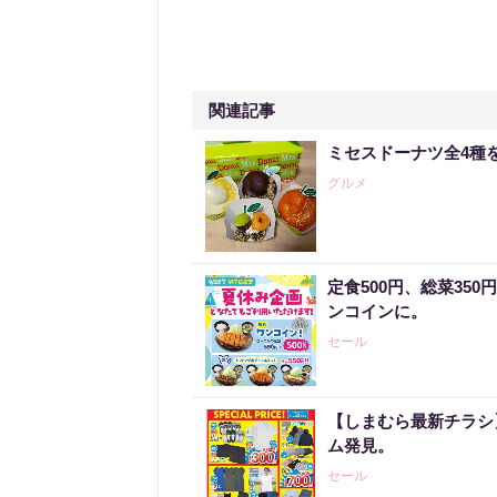
関連記事
ミセスドーナツ全4種
グルメ
定食500円、総菜35
ンコインに。
セール
【しまむら最新チラシ】
ム発見。
セール