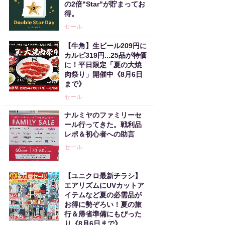
の2倍"Star"が貯まってお
得。
セール
【牛角】生ビール209円に
カルビ319円...25品が特価
に！平日限定「夏の大焼
肉祭り」開催中《8月6日
まで》
セール
ナルミヤのファミリーセ
ール行ってきた。戦利品
レポ＆初心者への助言
セール
【ユニクロ最新チラシ】
エアリズムにUVカットア
イテムなど夏の必需品が
お得に勢ぞろい！夏の旅
行＆帰省準備にもぴった
り《8月6日まで》