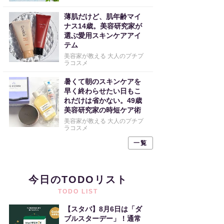
薄肌だけど、肌年齢マイ
ナス14歳。美容研究家が
選ぶ愛用スキンケアアイ
テム
美容家が教える 大人のプチプ
ラコスメ
暑くて朝のスキンケアを
早く終わらせたい日もこ
れだけは省かない。49歳
美容研究家の時短ケア術
美容家が教える 大人のプチプ
ラコスメ
一覧
今日のTODOリスト
TODO LIST
【スタバ】8月6日は「ダ
ブルスターデー」！通常