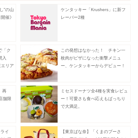
し"の山
ケンタッキー「Krushers」に新フ
日開催》
レーバー2種
で「ク
この発想はなかった！ チキン一
間入
枚肉がピザになった衝撃メニュ
東エリア
ー、ケンタッキーからデビュー！
、再
ミセスドーナツ全4種を実食レビュ
店舗限
ー！可愛さも食べ応えもばっちり
で大満足。
ンライ
【東京ばな奈】「くまのプーさ