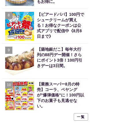
もお得に。
【ビアードパパ】100円で
8
シュークリームが買え
る！お得なクーポンは公
式アプリで配信中《8月8
日まで》
【築地銀だこ】毎年大行
9
列の88円デー開催！さら
にポイント3倍！100円引
きデーは3日間。
【業務スーパー8月の特
10
売】コーラ、ペヤング
が"爆弾価格"に！100円以
下のお菓子も見逃せな
い。
一覧