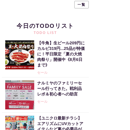
一覧
今日のTODOリスト
TODO LIST
【牛角】生ビール209円に
カルビ319円...25品が特価
に！平日限定「夏の大焼
肉祭り」開催中《8月6日
まで》
セール
ナルミヤのファミリーセ
ール行ってきた。戦利品
レポ＆初心者への助言
セール
【ユニクロ最新チラシ】
エアリズムにUVカットア
イテムなど夏の必需品が