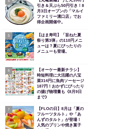
【丸亀製麺】うどん100円
4
引き＆天ぷら50円引き！8
月3日オープンの「マルイ
ファミリー溝口店」でお
得企画開催中。
【はま寿司】「旨ねた夏
5
祭り第3弾」の110円メニ
ューは？夏にぴったりの
メニューも登場。
【オーケー最新チラシ】
6
時短料理に大活躍の八宝
菜314円に魚肉ソーセージ
187円！おかずにぴったり
の揚げ物増量も《8月9日
まで》
【FLOの日】8月は「夏の
7
フルーツタルト」や「あ
んずのタルト」が登場！
人気のプリンや焼き菓子