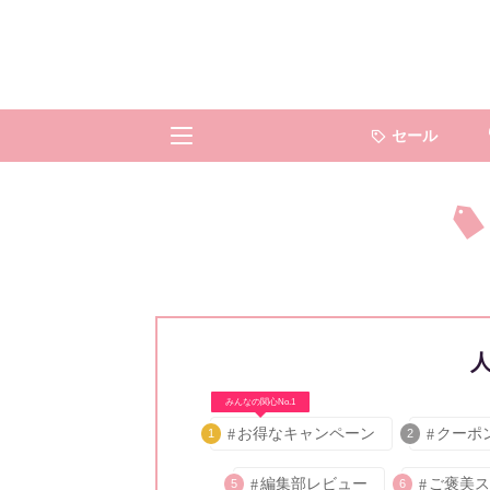
セール
みんなの関心No.1
お得なキャンペーン
クーポ
1
2
編集部レビュー
ご褒美ス
5
6