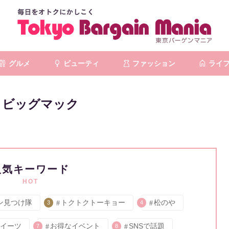
グルメ
ビューティ
ファッション
ライ
ビッグマック
人気キーワード
HOT
ン見つけ隊
トクトクトーキョー
松のや
3
4
イーツ
お得なイベント
SNSで話題
7
8