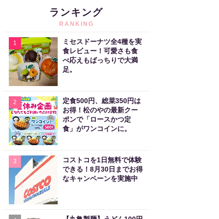
ランキング
RANKING
ミセスドーナツ全4種を実
1
食レビュー！可愛さも食
べ応えもばっちりで大満
足。
定食500円、総菜350円は
2
お得！松のやの最新クー
ポンで「ロースかつ定
食」がワンコインに。
コストコを1日無料で体験
3
できる！8月30日までお得
なキャンペーンを実施中