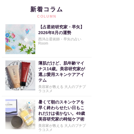
新着コラム
COLUMN
【占星術研究家・早矢】
2026年8月の運勢
西洋占星術師・早矢の占い
Room
薄肌だけど、肌年齢マイ
ナス14歳。美容研究家が
選ぶ愛用スキンケアアイ
テム
美容家が教える 大人のプチプ
ラコスメ
暑くて朝のスキンケアを
早く終わらせたい日もこ
れだけは省かない。49歳
美容研究家の時短ケア術
美容家が教える 大人のプチプ
ラコスメ