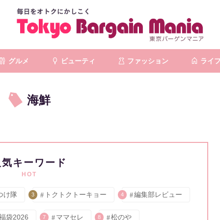
グルメ
ビューティ
ファッション
ライ
海鮮
人気キーワード
HOT
つけ隊
トクトクトーキョー
編集部レビュー
3
4
福袋2026
ママセレ
松のや
7
8