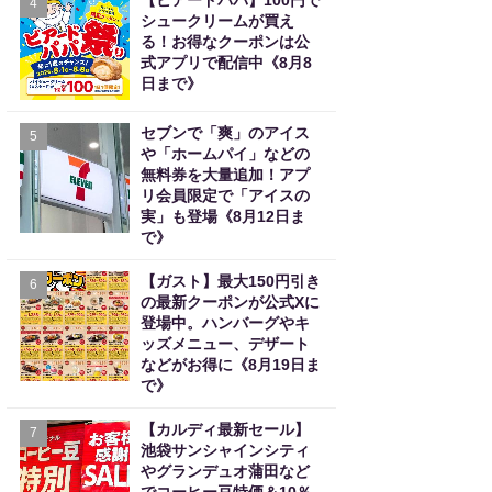
【ビアードパパ】100円で
4
シュークリームが買え
る！お得なクーポンは公
式アプリで配信中《8月8
日まで》
セブンで「爽」のアイス
5
や「ホームパイ」などの
無料券を大量追加！アプ
リ会員限定で「アイスの
実」も登場《8月12日ま
で》
【ガスト】最大150円引き
6
の最新クーポンが公式Xに
登場中。ハンバーグやキ
ッズメニュー、デザート
などがお得に《8月19日ま
で》
【カルディ最新セール】
7
池袋サンシャインシティ
やグランデュオ蒲田など