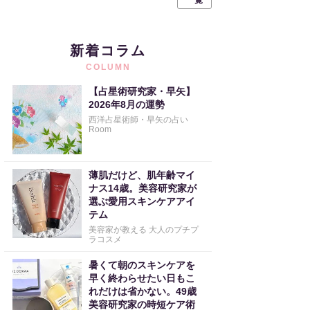
一覧
新着コラム
COLUMN
【占星術研究家・早矢】
2026年8月の運勢
西洋占星術師・早矢の占い
Room
薄肌だけど、肌年齢マイ
ナス14歳。美容研究家が
選ぶ愛用スキンケアアイ
テム
美容家が教える 大人のプチプ
ラコスメ
暑くて朝のスキンケアを
早く終わらせたい日もこ
れだけは省かない。49歳
美容研究家の時短ケア術