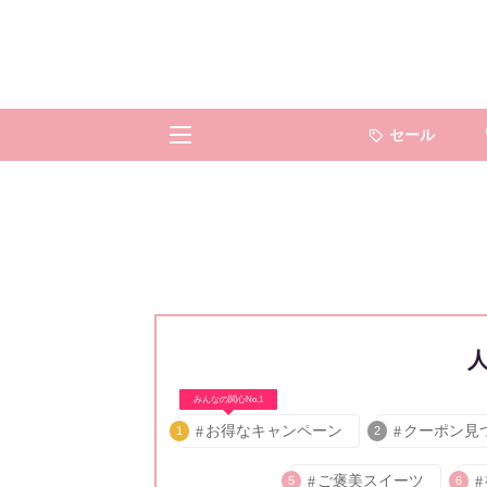
セール
みんなの関心No.1
お得なキャンペーン
クーポン見
1
2
ご褒美スイーツ
5
6