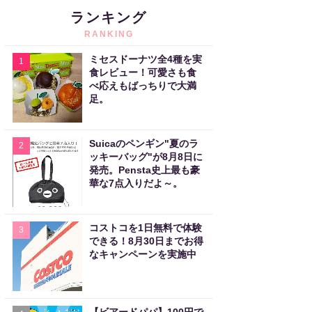
ランキング
RANKING
ミセスドーナツ全4種を実
1
食レビュー！可愛さも食
べ応えもばっちりで大満
足。
Suicaのペンギン"夏のラ
2
ッキーバッグ"が8月8日に
発売。Pensta史上最も豪
華な7点入りだよ～。
コストコを1日無料で体験
3
できる！8月30日までお得
なキャンペーンを実施中