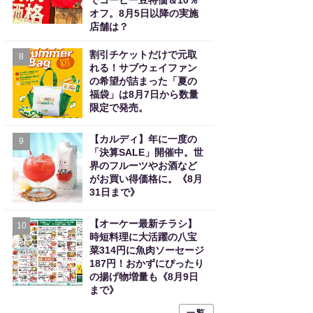
でコーヒー豆特価＆10％
オフ。8月5日以降の実施
店舗は？
割引チケットだけで元取
8
れる！サブウェイファン
の希望が詰まった「夏の
福袋」は8月7日から数量
限定で発売。
【カルディ】年に一度の
9
「決算SALE」開催中。世
界のフルーツやお酒など
がお買い得価格に。《8月
31日まで》
【オーケー最新チラシ】
10
時短料理に大活躍の八宝
菜314円に魚肉ソーセージ
187円！おかずにぴったり
の揚げ物増量も《8月9日
まで》