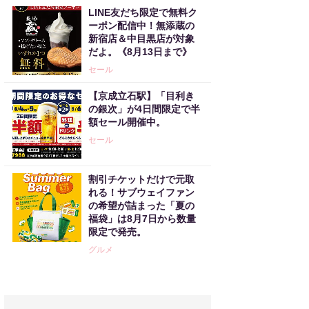
LINE友だち限定で無料ク
ーポン配信中！無添蔵の
新宿店＆中目黒店が対象
だよ。《8月13日まで》
セール
【京成立石駅】「目利き
の銀次」が4日間限定で半
額セール開催中。
セール
割引チケットだけで元取
れる！サブウェイファン
の希望が詰まった「夏の
福袋」は8月7日から数量
限定で発売。
グルメ