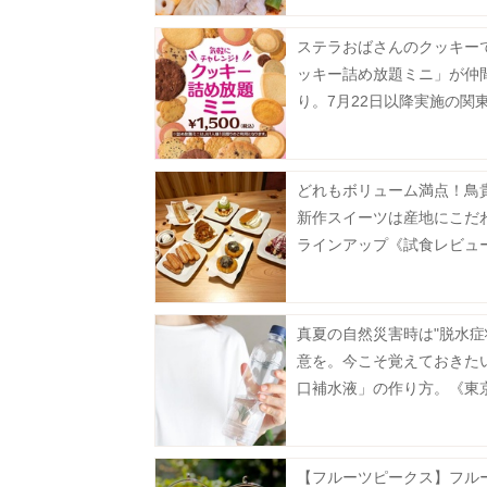
ステラおばさんのクッキー
ッキー詰め放題ミニ」が仲
り。7月22日以降実施の関
対象店舗まとめ。
どれもボリューム満点！鳥
新作スイーツは産地にこだ
ラインアップ《試食レビュ
真夏の自然災害時は"脱水症
意を。今こそ覚えておきた
口補水液」の作り方。《東
公開》
【フルーツピークス】フル