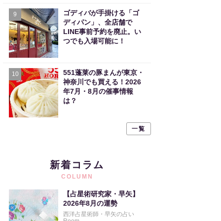
ゴディバが手掛ける「ゴ
9
ディパン」、全店舗で
LINE事前予約を廃止。い
つでも入場可能に！
551蓬莱の豚まんが東京・
10
神奈川でも買える！2026
年7月・8月の催事情報
は？
一覧
新着コラム
COLUMN
【占星術研究家・早矢】
2026年8月の運勢
西洋占星術師・早矢の占い