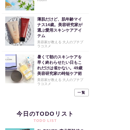
Room
薄肌だけど、肌年齢マイ
ナス14歳。美容研究家が
選ぶ愛用スキンケアアイ
テム
美容家が教える 大人のプチプ
ラコスメ
暑くて朝のスキンケアを
早く終わらせたい日もこ
れだけは省かない。49歳
美容研究家の時短ケア術
美容家が教える 大人のプチプ
ラコスメ
一覧
今日のTODOリスト
TODO LIST