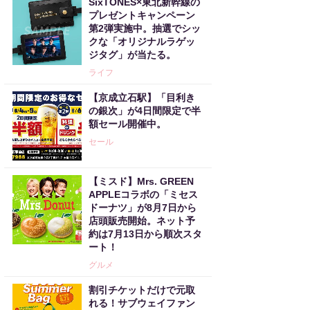
SixTONES×東北新幹線の
プレゼントキャンペーン
第2弾実施中。抽選でシッ
クな「オリジナルラゲッ
ジタグ」が当たる。
ライフ
【京成立石駅】「目利き
の銀次」が4日間限定で半
額セール開催中。
セール
【ミスド】Mrs. GREEN
APPLEコラボの「ミセス
ドーナツ」が8月7日から
店頭販売開始。ネット予
約は7月13日から順次スタ
ート！
グルメ
割引チケットだけで元取
れる！サブウェイファン