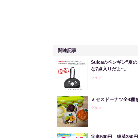
関連記事
Suicaのペンギン"夏
な7点入りだよ~。
ライフ
ミセスドーナツ全4種
グルメ
定食500円、総菜35