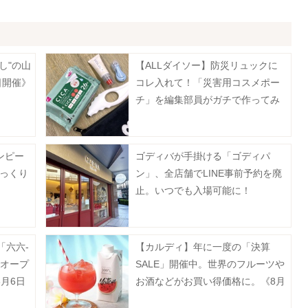
し"の山
【ALLダイソー】防災リュックに
日開催》
コレ入れて！「災害用コスメポー
チ」を編集部員がガチで作ってみ
た
ンピー
ゴディバが手掛ける「ゴディパ
びっくり
ン」、全店舗でLINE事前予約を廃
止。いつでも入場可能に！
「六六-
【カルディ】年に一度の「決算
でオープ
SALE」開催中。世界のフルーツや
月6日
お酒などがお買い得価格に。《8月
31日まで》