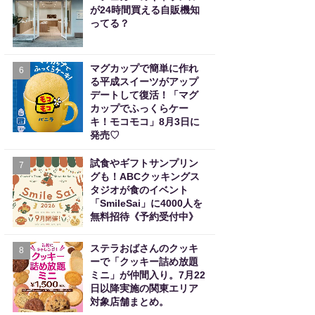
が24時間買える自販機知
ってる？
マグカップで簡単に作れ
6
る平成スイーツがアップ
デートして復活！「マグ
カップでふっくらケー
キ！モコモコ」8月3日に
発売♡
試食やギフトサンプリン
7
グも！ABCクッキングス
タジオが食のイベント
「SmileSai」に4000人を
無料招待《予約受付中》
ステラおばさんのクッキ
8
ーで「クッキー詰め放題
ミニ」が仲間入り。7月22
日以降実施の関東エリア
対象店舗まとめ。