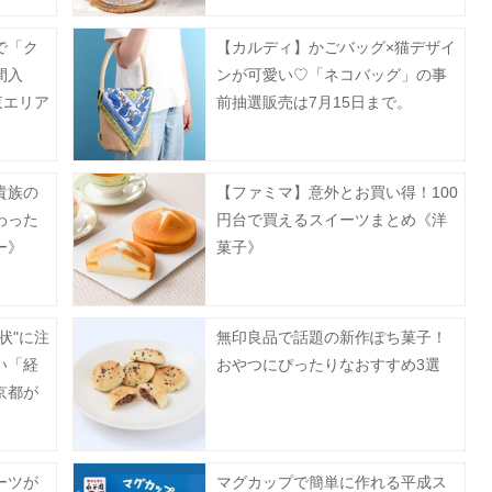
で「ク
【カルディ】かごバッグ×猫デザイ
間入
ンが可愛い♡「ネコバッグ」の事
東エリア
前抽選販売は7月15日まで。
貴族の
【ファミマ】意外とお買い得！100
わった
円台で買えるスイーツまとめ《洋
ー》
菓子》
状"に注
無印良品で話題の新作ぽち菓子！
い「経
おやつにぴったりなおすすめ3選
京都が
ーツが
マグカップで簡単に作れる平成ス