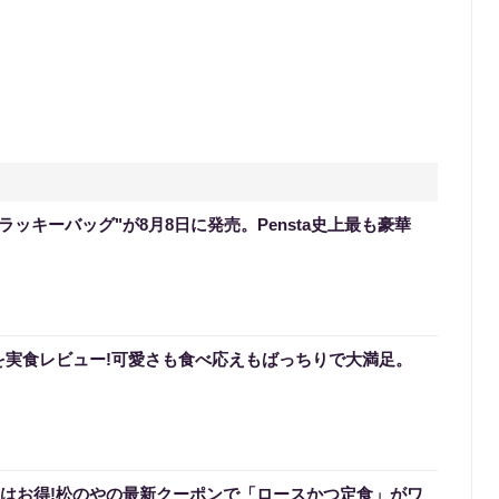
のラッキーバッグ"が8月8日に発売。Pensta史上最も豪華
を実食レビュー!可愛さも食べ応えもばっちりで大満足。
0円はお得!松のやの最新クーポンで「ロースかつ定食」がワ