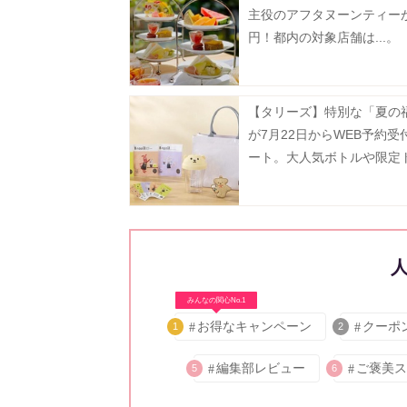
主役のアフタヌーンティーが
円！都内の対象店舗は...。
【タリーズ】特別な「夏の
が7月22日からWEB予約受
ート。大人気ボトルや限定
ト、ドリンクチケットなど
華。
みんなの関心No.1
お得なキャンペーン
クーポ
1
2
編集部レビュー
ご褒美ス
5
6