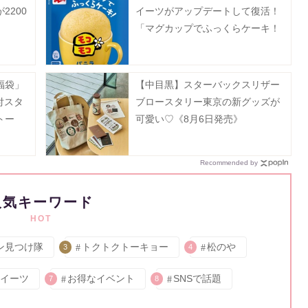
2200
イーツがアップデートして復活！
「マグカップでふっくらケーキ！
モコモコ」8月3日に発売♡
福袋」
【中目黒】スターバックスリザー
付スタ
ブロースタリー東京の新グッズが
トー
可愛い♡《8月6日発売》
超豪
Recommended by
人気キーワード
HOT
ン見つけ隊
トクトクトーキョー
松のや
3
4
イーツ
お得なイベント
SNSで話題
7
8