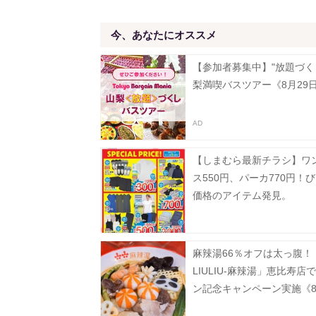
今、あなたにオススメ
【参加者募集中】"放題づく
梨満喫バスツアー《8月29
【しまむら最新チラシ】ワ
ス550円、パーカ770円！
価格のアイテム発見。
麻辣湯66％オフは太っ腹！
LIULIU-麻辣湯」恵比寿店
ン記念キャンペーン実施《8
から》