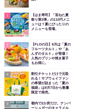
【はま寿司】「旨ねた夏
2
祭り第3弾」の110円メニ
ューは？夏にぴったりの
メニューも登場。
【FLOの日】8月は「夏の
3
フルーツタルト」や「あ
んずのタルト」が登場！
人気のプリンや焼き菓子
もお得に。
割引チケットだけで元取
4
れる！サブウェイファン
の希望が詰まった「夏の
福袋」は8月7日から数量
限定で発売。
都内で2か所だけ。ナンバ
5
ーシュガーのキャラメル