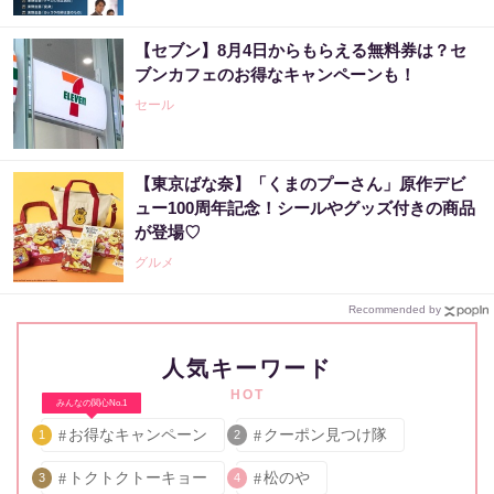
【セブン】8月4日からもらえる無料券は？セ
ブンカフェのお得なキャンペーンも！
セール
【東京ばな奈】「くまのプーさん」原作デビ
ュー100周年記念！シールやグッズ付きの商品
が登場♡
グルメ
Recommended by
人気キーワード
HOT
みんなの関心No.1
お得なキャンペーン
クーポン見つけ隊
1
2
トクトクトーキョー
松のや
3
4