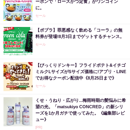
ーポンで「ロースかつ定食」がワンコイン
に。
セール
【ポプラ】罪悪感なく飲める「コーラ」の無
料券が登場!8月3日までゲットするチャンス。
セール
【びっくりドンキー】フライドポテト&イチゴ
ミルクLサイズがSサイズ価格に!アプリ・LINE
でお得なクーポン配信中《8月25日まで》
セール
くせ・うねり・広がり...梅雨時期の髪悩みに希
望の光。「matsukiyo CONCRED」の新シリ
ーズを1か月ガチで使ってみた。《編集部レビ
ュー》
[PR]