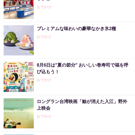
おでかけ
プレミアムな味わいの豪華なかき氷2種
おでかけ
8月6日は"夏の節分" おいしい巻寿司で福を呼
び込もう！
おでかけ
ロングラン台湾映画「鯨が消えた入江」野外
上映会
おでかけ