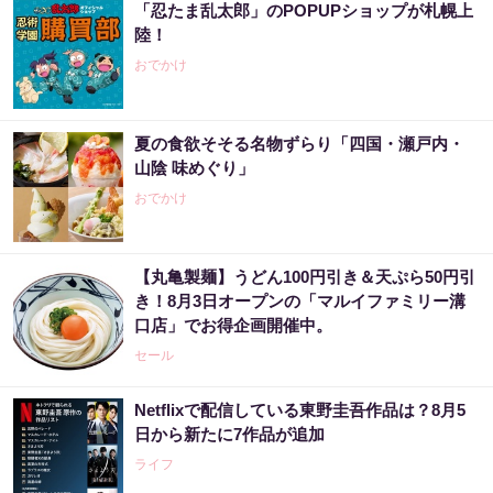
「忍たま乱太郎」のPOPUPショップが札幌上
陸！
おでかけ
夏の食欲そそる名物ずらり「四国・瀬戸内・
山陰 味めぐり」
おでかけ
【丸亀製麺】うどん100円引き＆天ぷら50円引
き！8月3日オープンの「マルイファミリー溝
口店」でお得企画開催中。
セール
Netflixで配信している東野圭吾作品は？8月5
日から新たに7作品が追加
ライフ