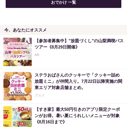
おでかけ 一覧
今、あなたにオススメ
【参加者募集中】"放題づくし"の山梨満喫バス
ツアー《8月29日開催》
ステラおばさんのクッキーで「クッキー詰め
放題ミニ」が仲間入り。7月22日以降実施の関
東エリア対象店舗まとめ。
グルメ
【すき家】最大50円引きのアプリ限定クーポ
ンがお得。暑い夏にうれしいメニューが対象
《8月16日まで》