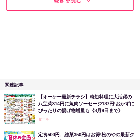
続きを読む
関連記事
【オーケー最新チラシ】時短料理に大活躍の
八宝菜314円に魚肉ソーセージ187円!おかずに
ぴったりの揚げ物増量も《8月9日まで》
セール
定食500円、総菜350円はお得!松のやの最新ク