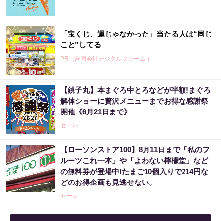
「宝くじ、運じゃなかった」当たる人は“同じ
こと”してる
PR（合同会社デジタルファーム ）
【銚子丸】本まぐろ中とろなどが半額!まぐろ
解体ショーに贅沢メニューまでお得な感謝祭
開催《6月21日まで》
セール
【ローソンストア100】8月11日まで「私のフ
ルーツこれ一本」や「よわない檸檬堂」など
の無料券が登場中!たまご10個入りで214円な
どのお得企画も見逃せない。
セール