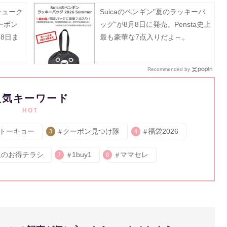
シューク
Suicaのペンギン"夏のラッキーバ
ーポン
ッグ"が8月8日に発売。Pensta史上
8日ま
最も豪華な7点入りだよ～。
Recommended by
人気キーワード
HOT
トーキョー
クーポン見つけ隊
福袋2026
3
4
週のお得チラシ
1buy1
ママセレ
7
8