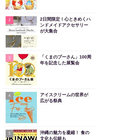
2日間限定！心ときめくハ
2
ンドメイドアクセサリー
が大集合
「くまのプーさん」100周
3
年を記念した展覧会
アイスクリームの世界が
4
広がる祭典
沖縄の魅力を凝縮！ 食の
5
文化も伝統も