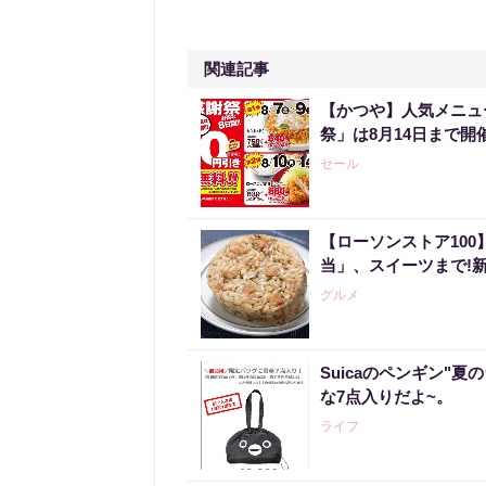
関連記事
【かつや】人気メニュ
祭」は8月14日まで開
セール
【ローソンストア10
当」、スイーツまで!
グルメ
Suicaのペンギン"夏
な7点入りだよ~。
ライフ