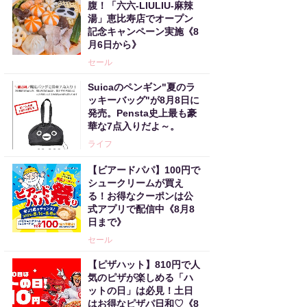
腹！「六六-LIULIU-麻辣
湯」恵比寿店でオープン
記念キャンペーン実施《8
月6日から》
セール
Suicaのペンギン"夏のラ
ッキーバッグ"が8月8日に
発売。Pensta史上最も豪
華な7点入りだよ～。
ライフ
【ビアードパパ】100円で
シュークリームが買え
る！お得なクーポンは公
式アプリで配信中《8月8
日まで》
セール
【ピザハット】810円で人
気のピザが楽しめる「ハ
ットの日」は必見！土日
はお得なピザパ日和♡《8