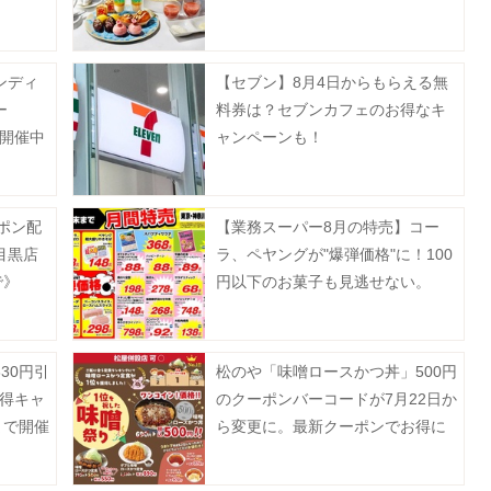
ンディ
【セブン】8月4日からもらえる無
ー
料券は？セブンカフェのお得なキ
プ開催中
ャンペーンも！
ーポン配
【業務スーパー8月の特売】コー
目黒店
ラ、ペヤングが"爆弾価格"に！100
で》
円以下のお菓子も見逃せない。
30円引
松のや「味噌ロースかつ丼」500円
夏得キャ
のクーポンバーコードが7月22日か
まで開催
ら変更に。最新クーポンでお得に
楽しんで。