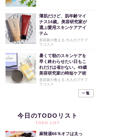
薄肌だけど、肌年齢マイ
ナス14歳。美容研究家が
選ぶ愛用スキンケアアイ
テム
美容家が教える 大人のプチプ
ラコスメ
暑くて朝のスキンケアを
早く終わらせたい日もこ
れだけは省かない。49歳
美容研究家の時短ケア術
美容家が教える 大人のプチプ
ラコスメ
一覧
今日のTODOリスト
TODO LIST
麻辣湯66％オフは太っ