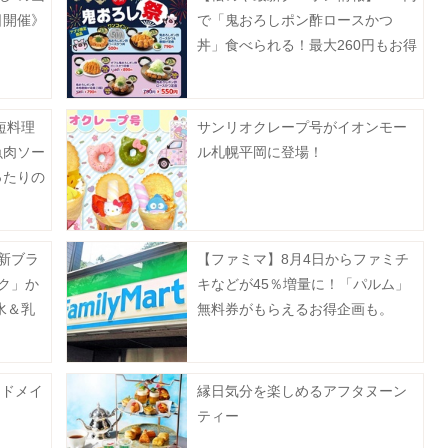
日開催》
で「鬼おろしポン酢ロースかつ
丼」食べられる！最大260円もお得
に。《7月29日15時スタート》
短料理
サンリオクレープ号がイオンモー
魚肉ソー
ル札幌平岡に登場！
ったりの
》
の新ブラ
【ファミマ】8月4日からファミチ
ク」か
キなどが45％増量に！「パルム」
水＆乳
無料券がもらえるお得企画も。
ンドメイ
縁日気分を楽しめるアフタヌーン
ティー