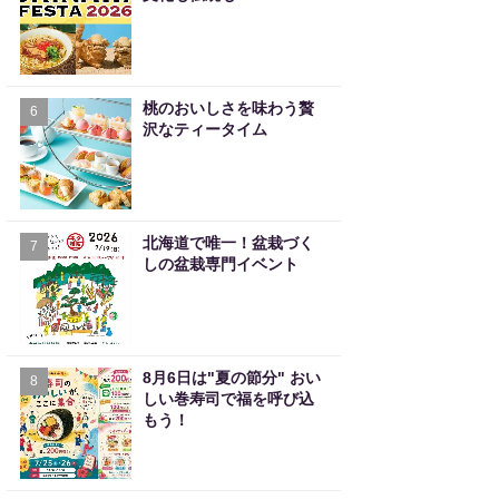
桃のおいしさを味わう贅
6
沢なティータイム
北海道で唯一！盆栽づく
7
しの盆栽専門イベント
8月6日は"夏の節分" おい
8
しい巻寿司で福を呼び込
もう！