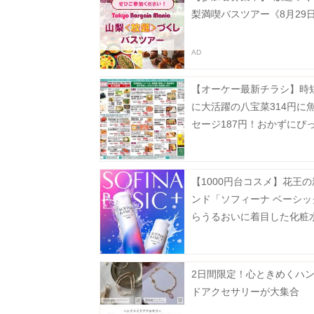
梨満喫バスツアー《8月29
【オーケー最新チラシ】時
に大活躍の八宝菜314円に
セージ187円！おかずにぴ
揚げ物増量も《8月9日まで
【1000円台コスメ】花王
ンド「ソフィーナ ベーシッ
らうるおいに着目した化粧
液が登場
2日間限定！心ときめくハ
ドアクセサリーが大集合