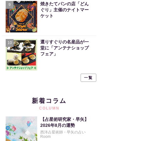
焼きたてパンの店「どん
9
ぐり」主催のナイトマー
ケット
選りすぐりの名産品が一
10
堂に「アンテナショップ
フェア」
一覧
新着コラム
COLUMN
【占星術研究家・早矢】
2026年8月の運勢
西洋占星術師・早矢の占い
Room