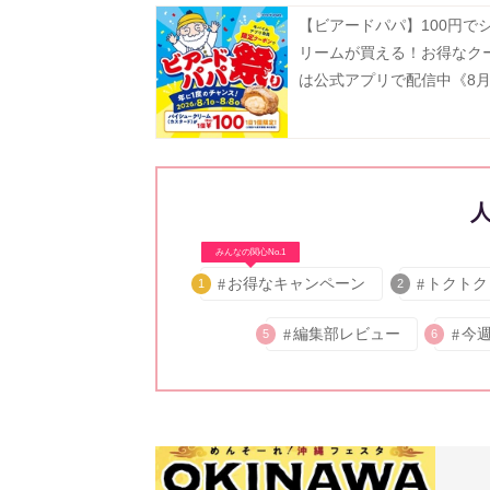
【ビアードパパ】100円で
リームが買える！お得なク
は公式アプリで配信中《8月
で》
みんなの関心No.1
お得なキャンペーン
トクトク
1
2
編集部レビュー
今
5
6