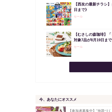
【西友の最新チラシ】
日まで》
セール
【むさしの森珈琲】「
対象7品が8月19日ま
セール
今、あなたにオススメ
【参加者募集中】"放題づく