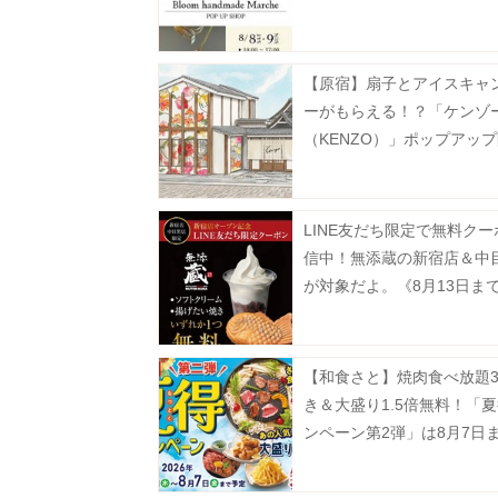
【原宿】扇子とアイスキャ
ーがもらえる！？「ケンゾ
（KENZO）」ポップアッ
《8月9日まで》
LINE友だち限定で無料ク
信中！無添蔵の新宿店＆中
が対象だよ。《8月13日ま
【和食さと】焼肉食べ放題3
き＆大盛り1.5倍無料！「
ンペーン第2弾」は8月7日
中。