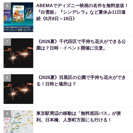
ABEMAでディズニー映画の名作を無料放送！
6
『白雪姫」『シンデレラ』など夏休み11日連
続《8月8日～18日》
《2026夏》千代田区で手持ち花火ができる公
7
園は？日時・イベント開催に注意。
《2026夏》目黒区の公園で手持ち花火ができ
8
る！日時と場所は？
東京駅周辺の移動は「無料巡回バス」が便
9
利。日本橋、人形町方面にも行ける！