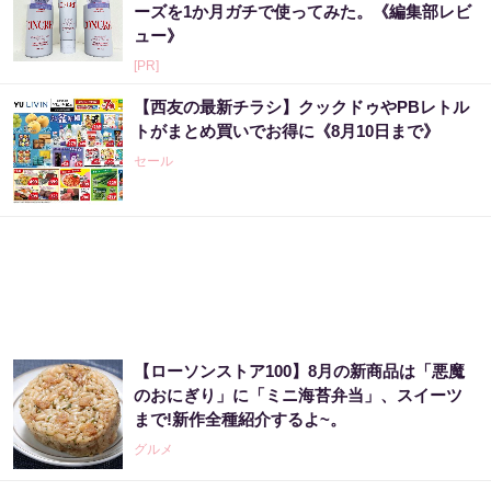
ーズを1か月ガチで使ってみた。《編集部レビ
ュー》
[PR]
【西友の最新チラシ】クックドゥやPBレトル
トがまとめ買いでお得に《8月10日まで》
セール
【ローソンストア100】8月の新商品は「悪魔
のおにぎり」に「ミニ海苔弁当」、スイーツ
まで!新作全種紹介するよ~。
グルメ