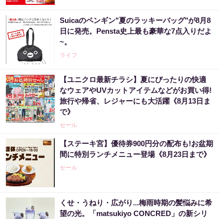
Suicaのペンギン"夏のラッキーバッグ"が8月8
日に発売。Pensta史上最も豪華な7点入りだよ
~。
ライフ
【ユニクロ最新チラシ】夏にぴったりの快適
なウェアやUVカットアイテムなどがお買い得!
旅行や帰省、レジャーにも大活躍《8月13日ま
で》
セール
【ステーキ宮】優待券900円分の配布も!お盆期
間に特別ランチメニュー登場《8月23日まで》
セール
くせ・うねり・広がり...梅雨時期の髪悩みに希
望の光。「matsukiyo CONCRED」の新シリ