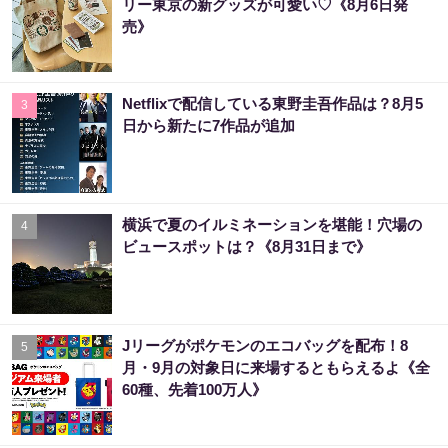
リー東京の新グッズが可愛い♡《8月6日発
売》
Netflixで配信している東野圭吾作品は？8月5
3
日から新たに7作品が追加
横浜で夏のイルミネーションを堪能！穴場の
4
ビュースポットは？《8月31日まで》
Jリーグがポケモンのエコバッグを配布！8
5
月・9月の対象日に来場するともらえるよ《全
60種、先着100万人》