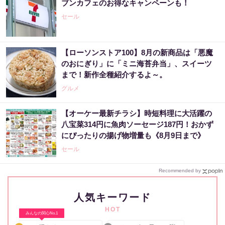
ブンカフェのお得なキャンペーンも！
セール
【ローソンストア100】8月の新商品は「悪魔
のおにぎり」に「ミニ海苔弁当」、スイーツ
まで！新作全種紹介するよ～。
グルメ
【オーケー最新チラシ】時短料理に大活躍の
八宝菜314円に魚肉ソーセージ187円！おかず
にぴったりの揚げ物増量も《8月9日まで》
セール
Recommended by
人気キーワード
HOT
みんなの関心No.1