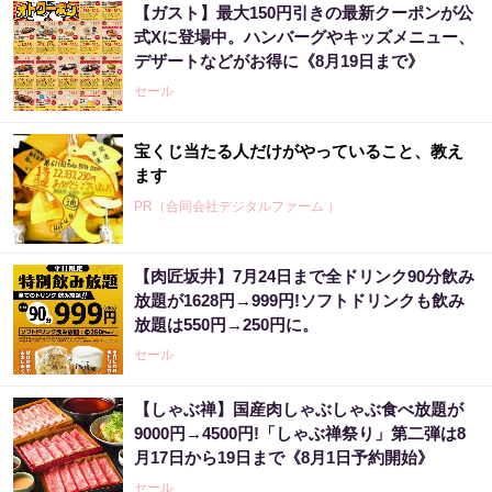
【ガスト】最大150円引きの最新クーポンが公
式Xに登場中。ハンバーグやキッズメニュー、
デザートなどがお得に《8月19日まで》
セール
宝くじ当たる人だけがやっていること、教え
ます
PR（合同会社デジタルファーム ）
【肉匠坂井】7月24日まで全ドリンク90分飲み
放題が1628円→999円!ソフトドリンクも飲み
放題は550円→250円に。
セール
【しゃぶ禅】国産肉しゃぶしゃぶ食べ放題が
9000円→4500円!「しゃぶ禅祭り」第二弾は8
月17日から19日まで《8月1日予約開始》
セール