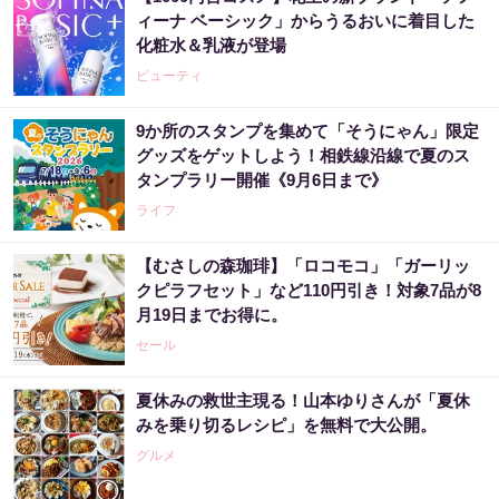
ィーナ ベーシック」からうるおいに着目した
化粧水＆乳液が登場
ビューティ
9か所のスタンプを集めて「そうにゃん」限定
グッズをゲットしよう！相鉄線沿線で夏のス
タンプラリー開催《9月6日まで》
ライフ
【むさしの森珈琲】「ロコモコ」「ガーリッ
クピラフセット」など110円引き！対象7品が8
月19日までお得に。
セール
夏休みの救世主現る！山本ゆりさんが「夏休
みを乗り切るレシピ」を無料で大公開。
グルメ