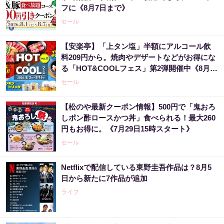
フに《8月7日まで》
セール
【安楽亭】「上タン塩」半額にアルコール飲
料209円から。焼肉やデザートなどがお得にな
る「HOT&COOLフェス」第2弾開催中《8月16
日まで》
セール
【松のや最新クーポン情報】500円で「鬼おろ
しポン酢ロースかつ丼」食べられる！最大260
円もお得に。《7月29日15時スタート》
セール
Netflixで配信している東野圭吾作品は？8月5
日から新たに7作品が追加
ライフ