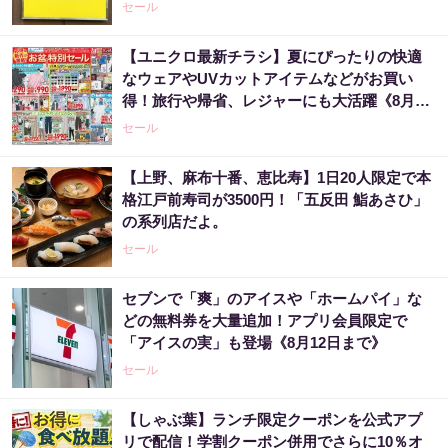
セール
【ユニクロ最新チラシ】夏にぴったりの快適
なウェアやUVカットアイテムなどがお買い
得！旅行や帰省、レジャーにも大活躍《8月13
日まで》
セール
【上野、麻布十番、恵比寿】1日20人限定で本
格江戸前寿司が3500円！「五反田 鮨あさひ」
の系列店だよ。
セール
セブンで「爽」のアイスや「ホームパイ」な
どの無料券を大量追加！アプリ会員限定で
「アイスの実」も登場《8月12日まで》
セール
【しゃぶ葉】ランチ限定クーポンを公式アプ
リで配信！学割クーポン併用でさらに10％オ