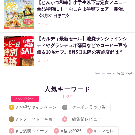
【とんかつ和幸】小学生以下は定食メニュー
全品半額に！「おこさま半額フェア」開催。
《8月31日まで》
セール
【カルディ最新セール】池袋サンシャインシ
ティやグランデュオ蒲田などでコーヒー豆特
価＆10％オフ。8月5日以降の実施店舗は？
セール
Recommended by
人気キーワード
HOT
みんなの関心No.1
お得なキャンペーン
クーポン見つけ隊
1
2
トクトクトーキョー
編集部レビュー
3
4
ご褒美スイーツ
福袋2026
ママセレ
5
6
7