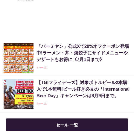
「バーミヤン」公式Xで20%オフクーポン登場
中!ラーメン・丼・焼餃子にサイドメニューや
デザートもお得に《7月1日まで》
セール
【TGIフライデーズ】対象ボトルビール2本購
入で1本無料!ビール好き必見の「International
Beer Day」キャンペーンは8月9日まで。
セール
セール 一覧