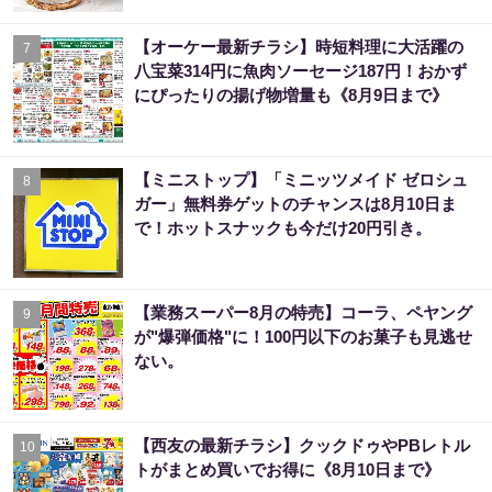
【オーケー最新チラシ】時短料理に大活躍の
7
八宝菜314円に魚肉ソーセージ187円！おかず
にぴったりの揚げ物増量も《8月9日まで》
【ミニストップ】「ミニッツメイド ゼロシュ
8
ガー」無料券ゲットのチャンスは8月10日ま
で！ホットスナックも今だけ20円引き。
【業務スーパー8月の特売】コーラ、ペヤング
9
が"爆弾価格"に！100円以下のお菓子も見逃せ
ない。
【西友の最新チラシ】クックドゥやPBレトル
10
トがまとめ買いでお得に《8月10日まで》