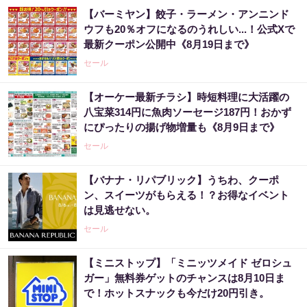
【バーミヤン】餃子・ラーメン・アンニンド
ウフも20％オフになるのうれしい...！公式Xで
最新クーポン公開中《8月19日まで》
セール
【オーケー最新チラシ】時短料理に大活躍の
八宝菜314円に魚肉ソーセージ187円！おかず
にぴったりの揚げ物増量も《8月9日まで》
セール
【バナナ・リパブリック】うちわ、クーポ
ン、スイーツがもらえる！？お得なイベント
は見逃せない。
セール
【ミニストップ】「ミニッツメイド ゼロシュ
ガー」無料券ゲットのチャンスは8月10日ま
で！ホットスナックも今だけ20円引き。