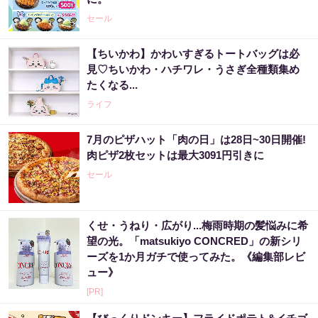
セール
【ちいかわ】かわいすぎるトートバッグは必
見♡ちいかわ・ハチワレ・うさぎ全種類集め
たくなる...
ライフ
7月のピザハット「肉の日」は28日~30日開催!
肉ピザ2枚セットは最大3091円引きに
セール
くせ・うねり・広がり...梅雨時期の髪悩みに希
望の光。「matsukiyo CONCRED」の新シリ
ーズを1か月ガチで使ってみた。《編集部レビ
ュー》
[PR]