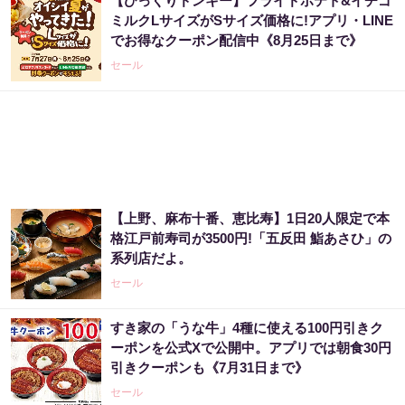
【びっくりドンキー】フライドポテト&イチゴ
ミルクLサイズがSサイズ価格に!アプリ・LINE
でお得なクーポン配信中《8月25日まで》
セール
【上野、麻布十番、恵比寿】1日20人限定で本
格江戸前寿司が3500円!「五反田 鮨あさひ」の
系列店だよ。
セール
すき家の「うな牛」4種に使える100円引きク
ーポンを公式Xで公開中。アプリでは朝食30円
引きクーポンも《7月31日まで》
セール