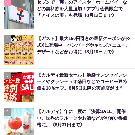
セブンで「爽」のアイスや「ホームパイ」な
3
どの無料券を大量追加！アプリ会員限定で
「アイスの実」も登場《8月12日まで》
【ガスト】最大150円引きの最新クーポンが公
4
式Xに登場中。ハンバーグやキッズメニュー、
デザートなどがお得に《8月19日まで》
【カルディ最新セール】池袋サンシャインシ
5
ティやグランデュオ蒲田などでコーヒー豆特
価＆10％オフ。8月5日以降の実施店舗は？
【カルディ】年に一度の「決算SALE」開催
6
中。世界のフルーツやお酒などがお買い得価
格に。《8月31日まで》