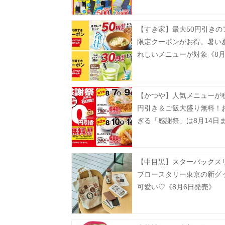
【すき家】最大50円引きの
限定クーポンがお得。暑い
れしいメニューが対象《8月
で》
【かつや】人気メニューが税
円引き＆ご飯大盛り無料！
ぎる「感謝祭」は8月14日
中。
【中目黒】スターバックス
ブロースタリー東京の新グ
可愛い♡《8月6日発売》