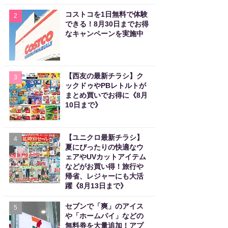
コストコを1日無料で体験
2
できる！8月30日までお得
なキャンペーンを実施中
【西友の最新チラシ】ク
3
ックドゥやPBレトルトが
まとめ買いでお得に《8月
10日まで》
【ユニクロ最新チラシ】
4
夏にぴったりの快適なウ
ェアやUVカットアイテム
などがお買い得！旅行や
帰省、レジャーにも大活
躍《8月13日まで》
セブンで「爽」のアイス
5
や「ホームパイ」などの
無料券を大量追加！アプ