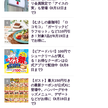
リ会員限定で「アイスの
実」も登場《8月12日ま
で》
【むさしの森珈琲】「ロ
6
コモコ」「ガーリックピ
ラフセット」など110円引
き！対象7品が8月19日ま
でお得に。
【ビアードパパ】100円で
7
シュークリームが買え
る！お得なクーポンは公
式アプリで配信中《8月8
日まで》
【ガスト】最大150円引き
8
の最新クーポンが公式Xに
登場中。ハンバーグやキ
ッズメニュー、デザート
などがお得に《8月19日ま
で》