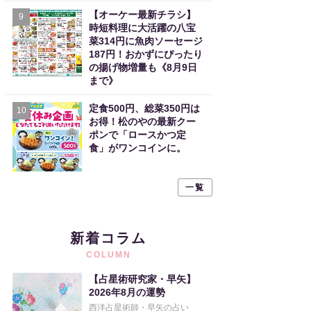
【オーケー最新チラシ】
9
時短料理に大活躍の八宝
菜314円に魚肉ソーセージ
187円！おかずにぴったり
の揚げ物増量も《8月9日
まで》
定食500円、総菜350円は
10
お得！松のやの最新クー
ポンで「ロースかつ定
食」がワンコインに。
一覧
新着コラム
COLUMN
【占星術研究家・早矢】
2026年8月の運勢
西洋占星術師・早矢の占い