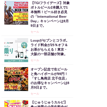
【TGIフライデーズ】対象
ボトルビール2本購入で1
本無料！ビール好き必見
の「International Beer
Day」キャンペーンは8月
9日まで。
セール
Luupがセブンとコラボ。
ライド料金が25％オフ＆
お茶がもらえる！東京・
大阪の一部店舗が対象。
セール
オープン記念で生ビール
と角ハイボールが99円！
「すし鳥商店 北千住店」
のお得なキャンペーンは8
月9日まで。
セール
【じゅうじゅうカルビ】
食べ放題の小学生料金が