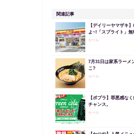
関連記事
【デイリーヤマザキ】
よ~!「スプライト」
セール
7月31日は家系ラー
こ?
セール
【ポプラ】罪悪感なく
チャンス。
セール
【かつや】人気メニュ