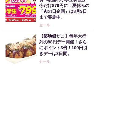
今だけ879円に！夏休みの
「肉の日企画」は8月9日
まで実施中。
セール
【築地銀だこ】毎年大行
列の88円デー開催！さら
にポイント3倍！100円引
きデーは3日間。
セール