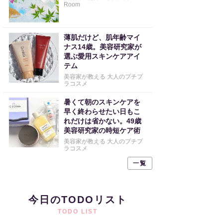
Room
薄肌だけど、肌年齢マイ
ナス14歳。美容研究家が
選ぶ愛用スキンケアアイ
テム
美容家が教える 大人のプチプ
ラコスメ
暑くて朝のスキンケアを
早く終わらせたい日もこ
れだけは省かない。49歳
美容研究家の時短ケア術
美容家が教える 大人のプチプ
ラコスメ
一覧
今日のTODOリスト
TODO LIST