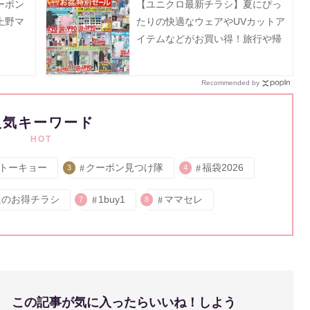
ーポン
【ユニクロ最新チラシ】夏にぴっ
上野マ
たりの快適なウェアやUVカットア
イテムなどがお買い得！旅行や帰
省、レジャーにも大活躍《8月13日
まで》
Recommended by
人気キーワード
HOT
トーキョー
クーポン見つけ隊
福袋2026
3
4
週のお得チラシ
1buy1
ママセレ
7
8
この記事が気に入ったらいいね！しよう