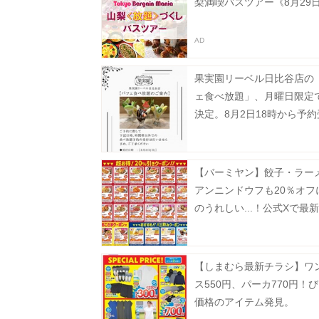
梨満喫バスツアー《8月29
果実園リーベル日比谷店の
ェ食べ放題」、月曜日限定
決定。8月2日18時から予
タート。
【バーミヤン】餃子・ラー
アンニンドウフも20％オフ
のうれしい...！公式Xで最
ン公開中《8月19日まで》
【しまむら最新チラシ】ワ
ス550円、パーカ770円！
価格のアイテム発見。