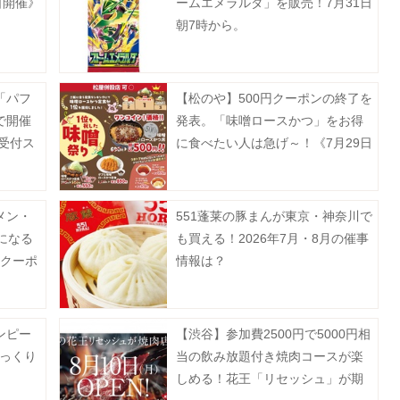
日開催》
ームエメラルダ」を販売！7月31日
朝7時から。
「パフ
【松のや】500円クーポンの終了を
で開催
発表。「味噌ロースかつ」をお得
約受付ス
に食べたい人は急げ～！《7月29日
15時まで》
メン・
551蓬莱の豚まんが東京・神奈川で
になる
も買える！2026年7月・8月の催事
新クーポ
情報は？
ンピー
【渋谷】参加費2500円で5000円相
びっくり
当の飲み放題付き焼肉コースが楽
しめる！花王「リセッシュ」が期