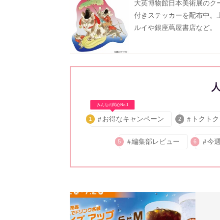
大英博物館日本美術展のク
付きステッカーを配布中。
ルイや銀座蔦屋書店など。
みんなの関心No.1
お得なキャンペーン
トクトク
1
2
編集部レビュー
今
5
6