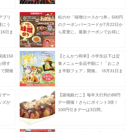
間限定で焼肉店をオープン《予約
受付中》
アプリ
松のや「味噌ロースかつ丼」500円
夏にう
のクーポンバーコードが7月22日か
16日ま
ら変更に。最新クーポンでお得に
楽しんで。
抜150
【とんかつ和幸】小学生以下は定
お得す
食メニュー全品半額に！「おこさ
まで開催
ま半額フェア」開催。《8月31日ま
で》
リザー
【築地銀だこ】毎年大行列の88円
ッズが
デー開催！さらにポイント3倍！
100円引きデーは3日間。