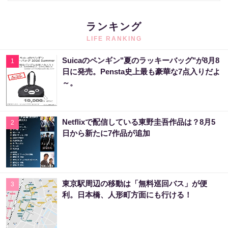
ランキング
LIFE RANKING
Suicaのペンギン"夏のラッキーバッグ"が8月8
1
日に発売。Pensta史上最も豪華な7点入りだよ
～。
Netflixで配信している東野圭吾作品は？8月5
2
日から新たに7作品が追加
東京駅周辺の移動は「無料巡回バス」が便
3
利。日本橋、人形町方面にも行ける！