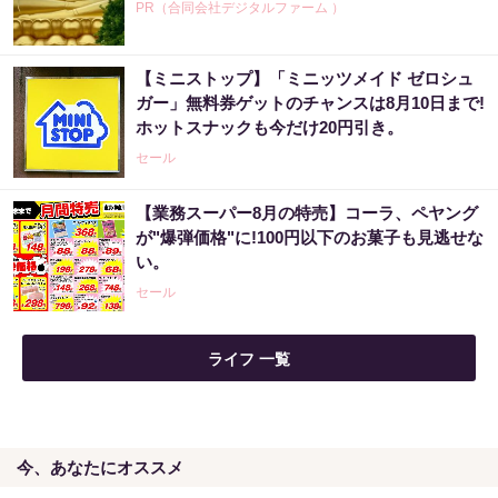
PR（合同会社デジタルファーム ）
【ミニストップ】「ミニッツメイド ゼロシュ
宝くじが当たる人にだけ共通する“ある特
ガー」無料券ゲットのチャンスは8月10日まで!
徴”とは？
ホットスナックも今だけ20円引き。
PR（合同会社デジタルファーム ）
セール
【業務スーパー8月の特売】コーラ、ペヤング
「宝くじ、運じゃなかった」当たる人は“同じ
が"爆弾価格"に!100円以下のお菓子も見逃せな
こと”してる
い。
PR（合同会社デジタルファーム ）
セール
【昭和43年以前生まれはロト６この数字を買
ライフ 一覧
うべき】6つの数字が「完全一致」する方...
PR（株式会社MURA）
今、あなたにオススメ
８月のロト6はこの方法で買え!!６つの数字が