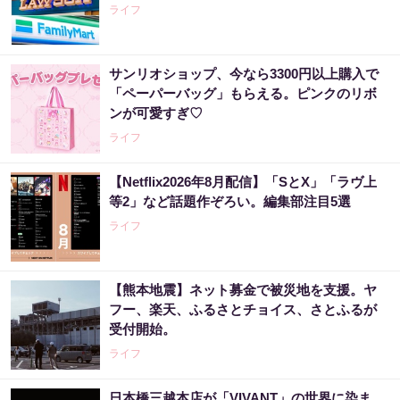
ライフ
サンリオショップ、今なら3300円以上購入で
「ペーパーバッグ」もらえる。ピンクのリボ
ンが可愛すぎ♡
ライフ
【Netflix2026年8月配信】「SとX」「ラヴ上
等2」など話題作ぞろい。編集部注目5選
ライフ
【熊本地震】ネット募金で被災地を支援。ヤ
フー、楽天、ふるさとチョイス、さとふるが
受付開始。
ライフ
日本橋三越本店が「VIVANT」の世界に染ま