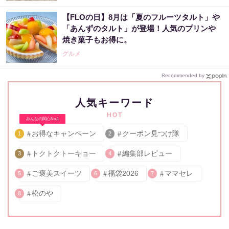
【FLOの日】8月は「夏のフルーツタルト」や
「あんずのタルト」が登場！人気のプリンや
焼き菓子もお得に。
グルメ
Recommended by
人気キーワード
HOT
みんなの関心No.1
お得なキャンペーン
クーポン見つけ隊
1
2
トクトクトーキョー
編集部レビュー
3
4
ご褒美スイーツ
福袋2026
ママセレ
5
6
7
松のや
8