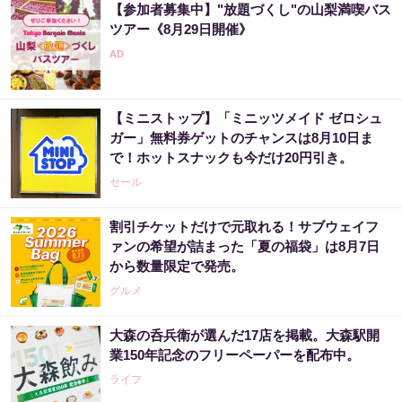
『完全一致』する方法
【参加者募集中】"放題づくし"の山梨満喫バス
ツアー《8月29日開催》
PR（株式会社MURA）
「宝くじ、運じゃなかった」当たる人は“同じ
こと”してる
【ミニストップ】「ミニッツメイド ゼロシュ
ガー」無料券ゲットのチャンスは8月10日ま
PR（合同会社デジタルファーム ）
で！ホットスナックも今だけ20円引き。
セール
割引チケットだけで元取れる！サブウェイフ
ァンの希望が詰まった「夏の福袋」は8月7日
から数量限定で発売。
グルメ
大森の呑兵衛が選んだ17店を掲載。大森駅開
業150年記念のフリーペーパーを配布中。
ライフ