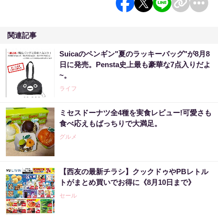
関連記事
Suicaのペンギン"夏のラッキーバッグ"が8月8
日に発売。Pensta史上最も豪華な7点入りだよ
~。
ライフ
ミセスドーナツ全4種を実食レビュー!可愛さも
食べ応えもばっちりで大満足。
グルメ
【西友の最新チラシ】クックドゥやPBレトル
トがまとめ買いでお得に《8月10日まで》
セール