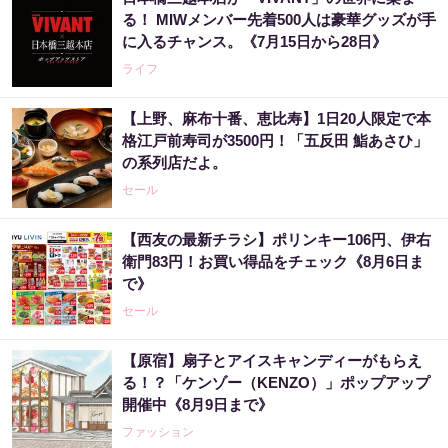
る！ MIWメンバー先着500人は豪華グッズが手
に入るチャンス。《7月15日から28日》
ライフ
【上野、麻布十番、恵比寿】1日20人限定で本
格江戸前寿司が3500円！「五反田 鮨あさひ」
の系列店だよ。
セール
【西友の最新チラシ】ポリンキー106円、伊右
衛門83円！お買い得品をチェック《8月6日ま
で》
セール
【原宿】扇子とアイスキャンディーがもらえ
る！？「ケンゾー（KENZO）」ポップアップ
開催中《8月9日まで》
ファッション