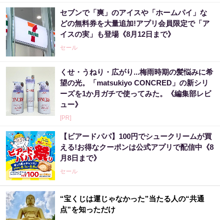
セブンで「爽」のアイスや「ホームパイ」な
どの無料券を大量追加!アプリ会員限定で「ア
イスの実」も登場《8月12日まで》
セール
くせ・うねり・広がり...梅雨時期の髪悩みに希
望の光。「matsukiyo CONCRED」の新シリ
ーズを1か月ガチで使ってみた。《編集部レビ
ュー》
[PR]
【ビアードパパ】100円でシュークリームが買
える!お得なクーポンは公式アプリで配信中《8
月8日まで》
セール
“宝くじは運じゃなかった”当たる人の“共通
点”を知っただけ