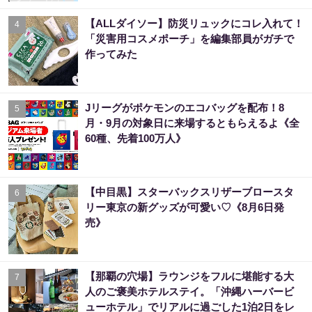
【ALLダイソー】防災リュックにコレ入れて！
4
「災害用コスメポーチ」を編集部員がガチで
作ってみた
Jリーグがポケモンのエコバッグを配布！8
5
月・9月の対象日に来場するともらえるよ《全
60種、先着100万人》
【中目黒】スターバックスリザーブロースタ
6
リー東京の新グッズが可愛い♡《8月6日発
売》
【那覇の穴場】ラウンジをフルに堪能する大
7
人のご褒美ホテルステイ。「沖縄ハーバービ
ューホテル」でリアルに過ごした1泊2日をレ