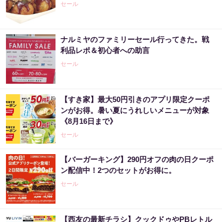
セール
ナルミヤのファミリーセール行ってきた。戦
利品レポ＆初心者への助言
セール
【すき家】最大50円引きのアプリ限定クーポ
ンがお得。暑い夏にうれしいメニューが対象
《8月16日まで》
セール
【バーガーキング】290円オフの肉の日クーポ
ン配信中！2つのセットがお得に。
セール
【西友の最新チラシ】クックドゥやPBレトル