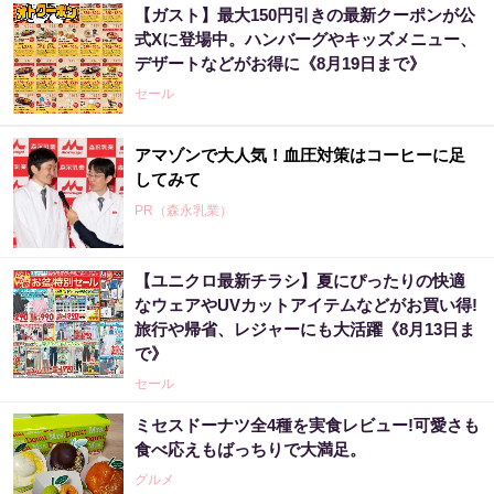
【ガスト】最大150円引きの最新クーポンが公
式Xに登場中。ハンバーグやキッズメニュー、
デザートなどがお得に《8月19日まで》
セール
アマゾンで大人気！血圧対策はコーヒーに足
してみて
PR（森永乳業）
【ユニクロ最新チラシ】夏にぴったりの快適
3億当選主婦「宝くじ買う前に〇〇した」当選
なウェアやUVカットアイテムなどがお買い得!
率上げる方法
旅行や帰省、レジャーにも大活躍《8月13日ま
PR（合同会社デジタルファーム ）
で》
セール
アマゾンで大人気！血圧対策はコーヒーに足
ミセスドーナツ全4種を実食レビュー!可愛さも
してみて
食べ応えもばっちりで大満足。
PR（森永乳業）
グルメ