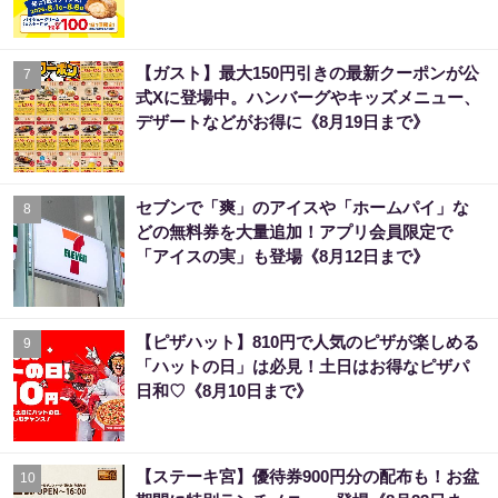
【ガスト】最大150円引きの最新クーポンが公
7
式Xに登場中。ハンバーグやキッズメニュー、
デザートなどがお得に《8月19日まで》
セブンで「爽」のアイスや「ホームパイ」な
8
どの無料券を大量追加！アプリ会員限定で
「アイスの実」も登場《8月12日まで》
【ピザハット】810円で人気のピザが楽しめる
9
「ハットの日」は必見！土日はお得なピザパ
日和♡《8月10日まで》
【ステーキ宮】優待券900円分の配布も！お盆
10