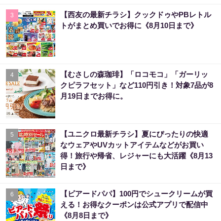
【西友の最新チラシ】クックドゥやPBレトル
3
トがまとめ買いでお得に《8月10日まで》
【むさしの森珈琲】「ロコモコ」「ガーリッ
4
クピラフセット」など110円引き！対象7品が8
月19日までお得に。
【ユニクロ最新チラシ】夏にぴったりの快適
5
なウェアやUVカットアイテムなどがお買い
得！旅行や帰省、レジャーにも大活躍《8月13
日まで》
【ビアードパパ】100円でシュークリームが買
6
える！お得なクーポンは公式アプリで配信中
《8月8日まで》