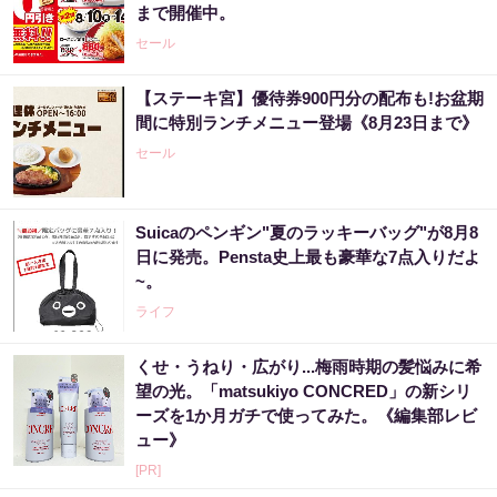
まで開催中。
セール
【ステーキ宮】優待券900円分の配布も!お盆期
間に特別ランチメニュー登場《8月23日まで》
セール
Suicaのペンギン"夏のラッキーバッグ"が8月8
日に発売。Pensta史上最も豪華な7点入りだよ
~。
ライフ
くせ・うねり・広がり...梅雨時期の髪悩みに希
望の光。「matsukiyo CONCRED」の新シリ
ーズを1か月ガチで使ってみた。《編集部レビ
ュー》
[PR]