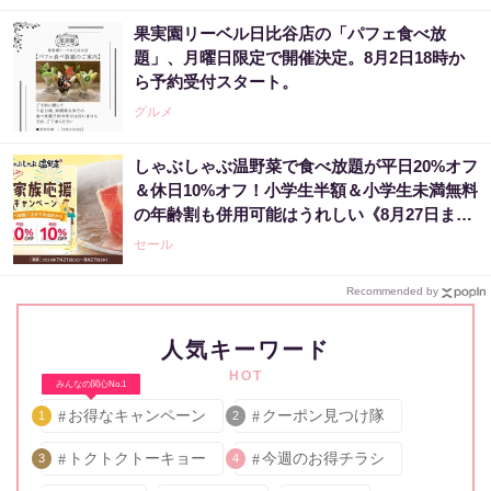
果実園リーベル日比谷店の「パフェ食べ放
題」、月曜日限定で開催決定。8月2日18時か
ら予約受付スタート。
グルメ
しゃぶしゃぶ温野菜で食べ放題が平日20%オフ
＆休日10%オフ！小学生半額＆小学生未満無料
の年齢割も併用可能はうれしい《8月27日ま
で》
セール
Recommended by
人気キーワード
HOT
みんなの関心No.1
お得なキャンペーン
クーポン見つけ隊
1
2
トクトクトーキョー
今週のお得チラシ
3
4