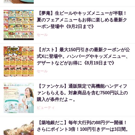
【夢庵】生ビールやキッズメニューが半額！
夏のフェアメニューもお得に楽しめる最新ク
ーポン登場中《9月2日まで》
セール
【ガスト】最大150円引きの最新クーポンが公
式Xに登場中。ハンバーグやキッズメニュー、
デザートなどがお得に《8月19日まで》
セール
【ファンケル】通販限定で高機能ハンディフ
ァンもらえる。対象商品を含む7500円以上の
購入が条件だよ～。
ビューティ
【築地銀だこ】毎年大行列の88円デー開催！
さらにポイント3倍！100円引きデーは3日間。