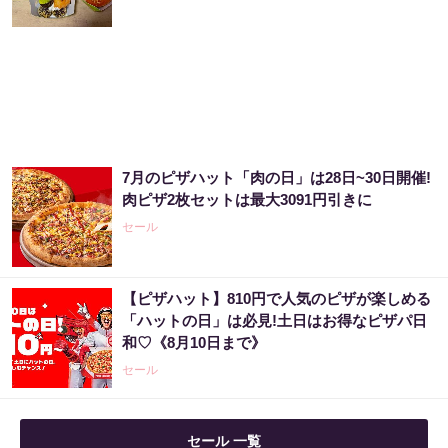
【宝くじの裏技】当たる側に回るか、このま
まか
PR（合同会社デジタルファーム ）
売り場じゃ教えてくれない！当たる人だけが
7月のピザハット「肉の日」は28日~30日開催!
やってる宝くじの習慣
肉ピザ2枚セットは最大3091円引きに
PR（合同会社デジタルファーム ）
セール
「宝くじ、運じゃなかった」当たる人は“同じ
【ピザハット】810円で人気のピザが楽しめる
こと”してる
「ハットの日」は必見!土日はお得なピザパ日
和♡《8月10日まで》
PR（合同会社デジタルファーム ）
セール
セール 一覧