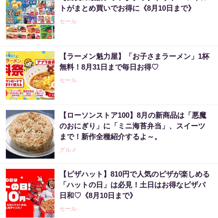
トがまとめ買いでお得に《8月10日まで》
セール
【ラーメン魁力屋】「お子さまラーメン」1杯
無料！8月31日まで毎日お得♡
セール
【ローソンストア100】8月の新商品は「悪魔
のおにぎり」に「ミニ海苔弁当」、スイーツ
まで！新作全種紹介するよ～。
グルメ
【ピザハット】810円で人気のピザが楽しめる
「ハットの日」は必見！土日はお得なピザパ
日和♡《8月10日まで》
セール