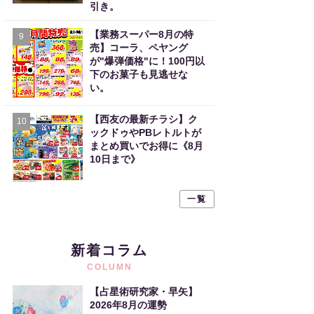
引き。
【業務スーパー8月の特
9
売】コーラ、ペヤング
が"爆弾価格"に！100円以
下のお菓子も見逃せな
い。
【西友の最新チラシ】ク
10
ックドゥやPBレトルトが
まとめ買いでお得に《8月
10日まで》
一覧
新着コラム
COLUMN
【占星術研究家・早矢】
2026年8月の運勢