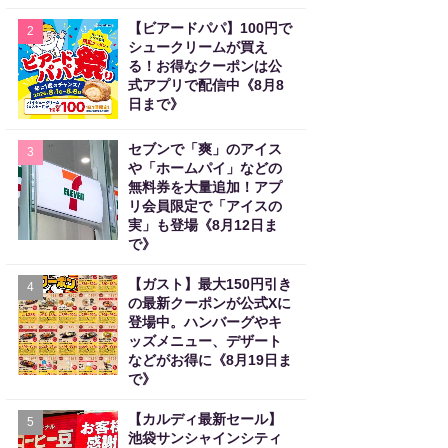
【ビアードパパ】100円で
2
シュークリームが買え
る！お得なクーポンは公
式アプリで配信中《8月8
日まで》
セブンで「爽」のアイス
3
や「ホームパイ」などの
無料券を大量追加！アプ
リ会員限定で「アイスの
実」も登場《8月12日ま
で》
【ガスト】最大150円引き
4
の最新クーポンが公式Xに
登場中。ハンバーグやキ
ッズメニュー、デザート
などがお得に《8月19日ま
で》
【カルディ最新セール】
5
池袋サンシャインシティ