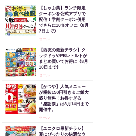
【しゃぶ葉】ランチ限定
クーポンを公式アプリで
配信！学割クーポン併用
でさらに10％オフに《8月
7日まで》
セール
【西友の最新チラシ】ク
ックドゥやPBレトルトが
まとめ買いでお得に《8月
10日まで》
セール
【かつや】人気メニュー
が税抜150円引き＆ご飯大
盛り無料！お得すぎる
「感謝祭」は8月14日まで
開催中。
セール
【ユニクロ最新チラシ】
夏にぴったりの快適なウ