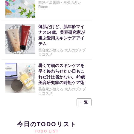
西洋占星術師・早矢の占い
Room
薄肌だけど、肌年齢マイ
ナス14歳。美容研究家が
選ぶ愛用スキンケアアイ
テム
美容家が教える 大人のプチプ
ラコスメ
暑くて朝のスキンケアを
早く終わらせたい日もこ
れだけは省かない。49歳
美容研究家の時短ケア術
美容家が教える 大人のプチプ
ラコスメ
一覧
今日のTODOリスト
TODO LIST