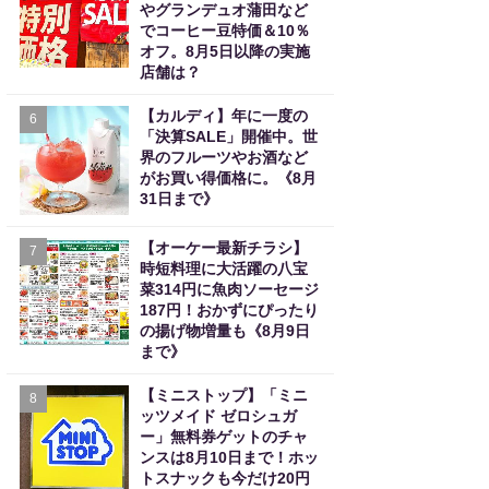
やグランデュオ蒲田など
でコーヒー豆特価＆10％
オフ。8月5日以降の実施
店舗は？
【カルディ】年に一度の
6
「決算SALE」開催中。世
界のフルーツやお酒など
がお買い得価格に。《8月
31日まで》
【オーケー最新チラシ】
7
時短料理に大活躍の八宝
菜314円に魚肉ソーセージ
187円！おかずにぴったり
の揚げ物増量も《8月9日
まで》
【ミニストップ】「ミニ
8
ッツメイド ゼロシュガ
ー」無料券ゲットのチャ
ンスは8月10日まで！ホッ
トスナックも今だけ20円