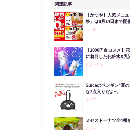
関連記事
【かつや】人気メニュ
祭」は8月14日まで開
セール
【1000円台コスメ
に着目した化粧水&乳
ビューティ
Suicaのペンギン"夏
な7点入りだよ~。
ライフ
ミセスドーナツ全4種
グルメ