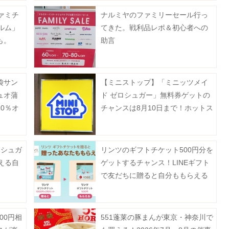
ァミチ
ナルミヤのファミリーセール行っ
ルム」
てきた。戦利品レポ＆初心者への
も。
助言
袋サン
【ミニストップ】「ミニッツメイ
ュオ蒲
ド ゼロシュガー」無料券ゲットの
0％オ
チャンスは8月10日まで！ホットス
は？
ナックも今だけ20円引き。
ーシュガ
リンツのギフトチケット500円分を
える自
ゲットするチャンス！LINEギフト
で友だちに贈ると自分ももらえる
「Gift1 Get1」キャンペーン開催
中。
00円相
551蓬莱の豚まんが東京・神奈川で