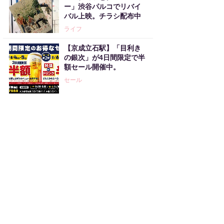
ー」渋谷パルコでリバイ
バル上映。チラシ配布中
ライフ
【京成立石駅】「目利き
の銀次」が4日間限定で半
額セール開催中。
セール