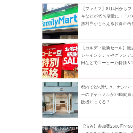
【ファミマ】8月4日からフ
キなどが45％増量に！「パ
無料券がもらえるお得企画
【カルディ最新セール】池
シャインシティやグランデ
田などでコーヒー豆特価＆1
フ。8月5日以降の実施店舗
都内で2か所だけ。ナンバ
ーのキャラメルが24時間買
販機知ってる？
【渋谷】参加費2500円で50