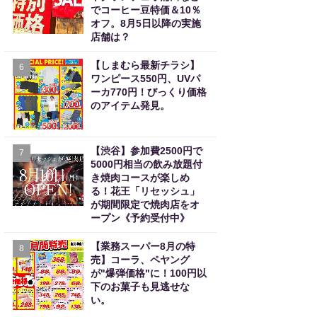
でコーヒー豆特価＆10％
オフ。8月5日以降の実施
店舗は？
【しまむら最新チラシ】
6
ワンピース550円、UVパ
ーカ770円！びっくり価格
のアイテム発見。
【渋谷】参加費2500円で
7
5000円相当の飲み放題付
き焼肉コースが楽しめ
る！花王「リセッシュ」
が期間限定で焼肉店をオ
ープン《予約受付中》
【業務スーパー8月の特
8
売】コーラ、ペヤング
が"爆弾価格"に！100円以
下のお菓子も見逃せな
い。