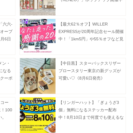
《8月9日まで》
「六六-
【最大62％オフ】WILLER
でオープ
EXPRESSが20周年記念セール開催
月6日
中！「1km5円」や55％オフなど見
逃せない企画が盛りだくさん。
メン・
【中目黒】スターバックスリザー
になる
ブロースタリー東京の新グッズが
新クーポ
可愛い♡《8月6日発売》
】コー
【リンガーハット】「ぎょうざ3
！100
個」無料になるステッカー配布
い。
中！8月10日まで何度でも使えるな
んて最高...。