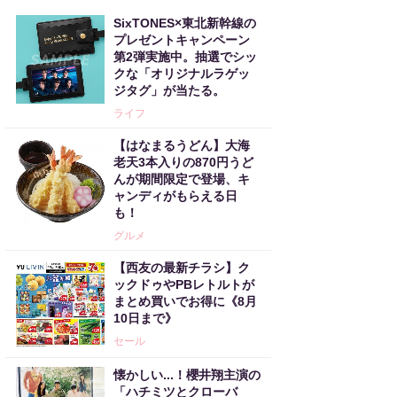
SixTONES×東北新幹線の
プレゼントキャンペーン
第2弾実施中。抽選でシッ
クな「オリジナルラゲッ
ジタグ」が当たる。
ライフ
【はなまるうどん】大海
老天3本入りの870円うど
んが期間限定で登場、キ
ャンディがもらえる日
も！
グルメ
【西友の最新チラシ】ク
ックドゥやPBレトルトが
まとめ買いでお得に《8月
10日まで》
セール
懐かしい...！櫻井翔主演の
「ハチミツとクローバ