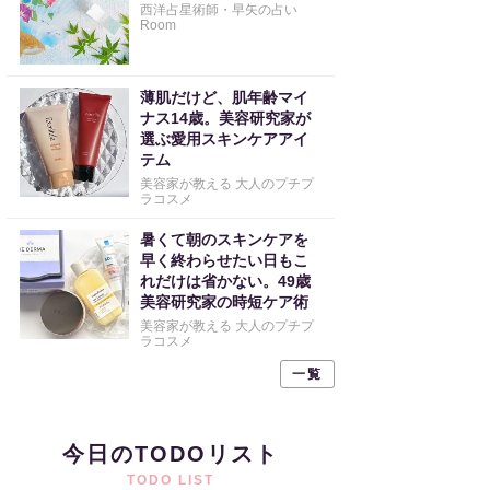
西洋占星術師・早矢の占い
Room
薄肌だけど、肌年齢マイ
ナス14歳。美容研究家が
選ぶ愛用スキンケアアイ
テム
美容家が教える 大人のプチプ
ラコスメ
暑くて朝のスキンケアを
早く終わらせたい日もこ
れだけは省かない。49歳
美容研究家の時短ケア術
美容家が教える 大人のプチプ
ラコスメ
一覧
今日のTODOリスト
TODO LIST