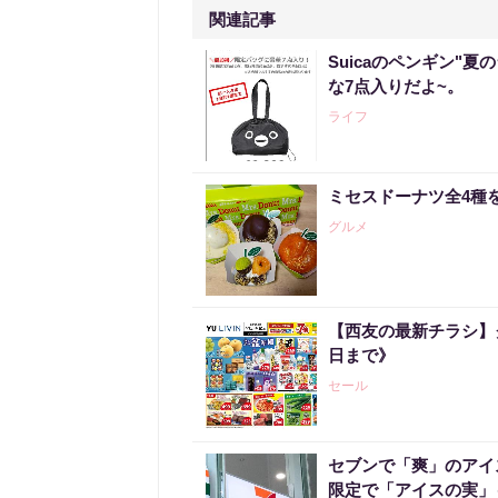
関連記事
Suicaのペンギン"夏
な7点入りだよ~。
ライフ
ミセスドーナツ全4種
グルメ
【西友の最新チラシ】
日まで》
セール
セブンで「爽」のアイ
限定で「アイスの実」