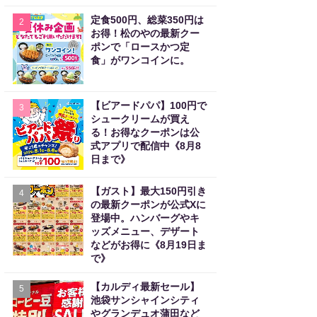
定食500円、総菜350円は
2
お得！松のやの最新クー
ポンで「ロースかつ定
食」がワンコインに。
【ビアードパパ】100円で
3
シュークリームが買え
る！お得なクーポンは公
式アプリで配信中《8月8
日まで》
【ガスト】最大150円引き
4
の最新クーポンが公式Xに
登場中。ハンバーグやキ
ッズメニュー、デザート
などがお得に《8月19日ま
で》
【カルディ最新セール】
5
池袋サンシャインシティ
やグランデュオ蒲田など