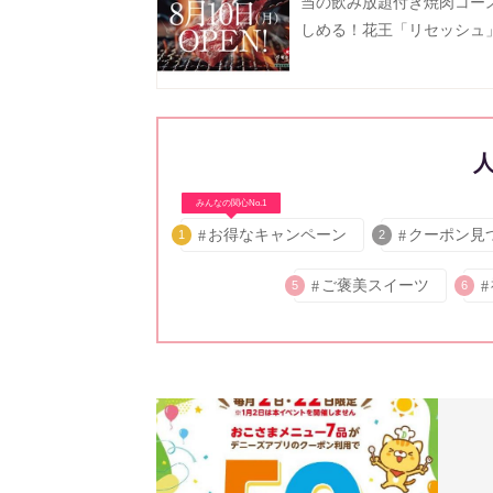
当の飲み放題付き焼肉コー
しめる！花王「リセッシュ
間限定で焼肉店をオープン
受付中》
みんなの関心No.1
お得なキャンペーン
クーポン見
1
2
ご褒美スイーツ
5
6