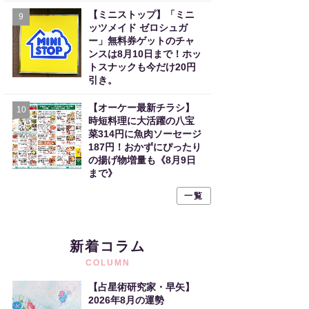
【ミニストップ】「ミニ
9
ッツメイド ゼロシュガ
ー」無料券ゲットのチャ
ンスは8月10日まで！ホッ
トスナックも今だけ20円
引き。
【オーケー最新チラシ】
10
時短料理に大活躍の八宝
菜314円に魚肉ソーセージ
187円！おかずにぴったり
の揚げ物増量も《8月9日
まで》
一覧
新着コラム
COLUMN
【占星術研究家・早矢】
2026年8月の運勢