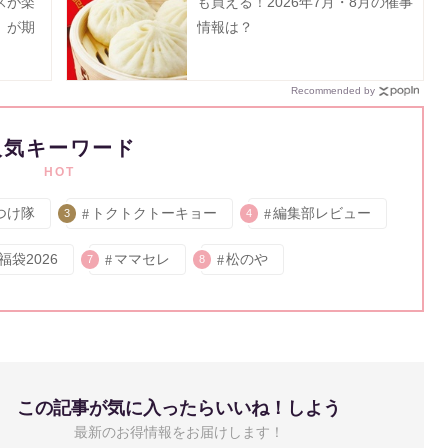
スが楽
も買える！2026年7月・8月の催事
」が期
情報は？
《予約
Recommended by
人気キーワード
HOT
つけ隊
トクトクトーキョー
編集部レビュー
3
4
福袋2026
ママセレ
松のや
7
8
この記事が気に入ったらいいね！しよう
最新のお得情報をお届けします！