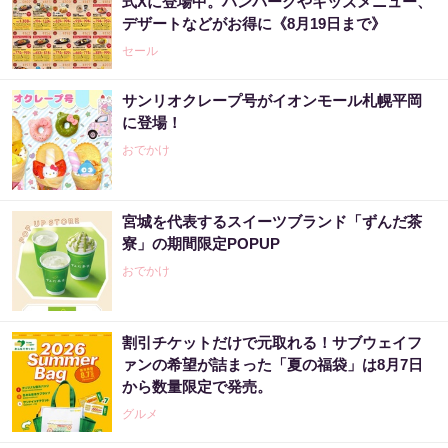
式Xに登場中。ハンバーグやキッズメニュー、
デザートなどがお得に《8月19日まで》
セール
サンリオクレープ号がイオンモール札幌平岡
に登場！
おでかけ
宮城を代表するスイーツブランド「ずんだ茶
寮」の期間限定POPUP
おでかけ
割引チケットだけで元取れる！サブウェイフ
ァンの希望が詰まった「夏の福袋」は8月7日
から数量限定で発売。
グルメ