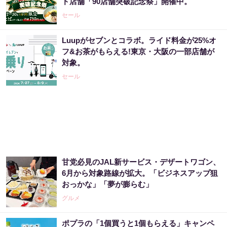
ド店舗「90店舗突破記念祭」開催中。
PR（合同会社デジタルファーム ）
セール
Luupがセブンとコラボ。ライド料金が25%オ
【宝くじの裏技】当たる側に回るか、このま
フ&お茶がもらえる!東京・大阪の一部店舗が
まか
対象。
PR（合同会社デジタルファーム ）
セール
まだ宝くじ“適当に”買ってる？それ、当たら
ない人の典型です
PR（合同会社デジタルファーム ）
甘党必見のJAL新サービス・デザートワゴン、
宝くじ当選者「〇〇をやらずに買うのはもっ
6月から対象路線が拡大。「ビジネスアップ狙
たいない」
おっかな」「夢が膨らむ」
PR（合同会社デジタルファーム ）
グルメ
ポプラの「1個買うと1個もらえる」キャンペ
【今すぐやって】60歳以上は〇〇しないと金