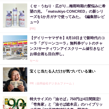
くせ・うねり・広がり...梅雨時期の髪悩みに希
望の光。「matsukiyo CONCRED」の新シリ
ーズを1か月ガチで使ってみた。《編集部レビ
ュー》
[PR]
【デイリーヤマザキ】8月10日まで新時代のコ
ーラ「グリーンコーラ」無料券ゲットのチャ
ンス!サーティワンアイスクリーム値引きなど
お得企画も目白押し。
セール
宝くじ当たる人だけが気づいている違い
PR（合同会社デジタルファーム ）
特大サイズの「油そば」750円は4日間限定!
「宝くじ、運じゃなかった」当たる人は“同じ
「壱角家」と「油そば総本店」のハイブリッ
こと”してる