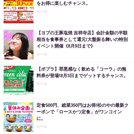
をお得に楽しむチャンス。
セール
【ヨプの王豚塩焼 吉祥寺店】会計金額の半額
相当を食事券として還元!大盤振る舞いの特別
イベント開催《8月9日まで》
セール
【ポプラ】罪悪感なく飲める「コーラ」の無
料券が登場!8月3日までゲットするチャンス。
セール
定食500円、総菜350円はお得!松のやの最新ク
ーポンで「ロースかつ定食」がワンコイン
に。
セール