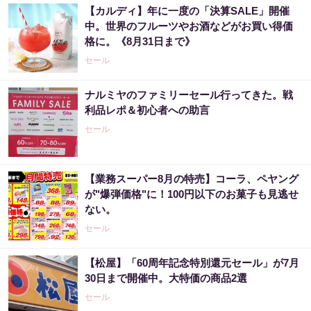
【カルディ】年に一度の「決算SALE」開催
中。世界のフルーツやお酒などがお買い得価
格に。《8月31日まで》
セール
ナルミヤのファミリーセール行ってきた。戦
利品レポ＆初心者への助言
セール
【業務スーパー8月の特売】コーラ、ペヤング
が"爆弾価格"に！100円以下のお菓子も見逃せ
ない。
セール
【松屋】「60周年記念特別還元セール」が7月
30日まで開催中。大特価の商品2選
セール