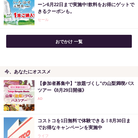
ーン6月22日まで実施中!飲料をお得にゲットで
運が崩壊します
きるクーポンも。
PR（合同会社デジタルファーム ）
セール
おでかけ 一覧
今、あなたにオススメ
【参加者募集中】"放題づくし"の山梨満喫バス
ツアー《8月29日開催》
コストコを1日無料で体験できる！8月30日ま
でお得なキャンペーンを実施中
ライフ