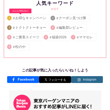
人気キーワード
HOT
みんなの関心No.1
お得なキャンペーン
クーポン見つけ隊
1
2
トクトクトーキョー
編集部レビュー
3
4
ご褒美スイーツ
福袋2026
ママセレ
5
6
7
松のや
8
この記事が気に入ったらいいね！しよう
Facebook
Instagram