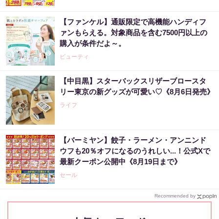
【ファンケル】通販限定で高機能ハンディフ
ァンもらえる。対象商品を含む7500円以上の
購入が条件だよ～。
ビューティ
【中目黒】スターバックスリザーブロースタ
リー東京の新グッズが可愛い♡《8月6日発売》
ライフ
【バーミヤン】餃子・ラーメン・アンニンド
ウフも20％オフになるのうれしい...！公式Xで
最新クーポン公開中《8月19日まで》
セール
Recommended by