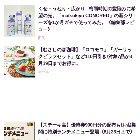
くせ・うねり・広がり...梅雨時期の髪悩みに希
望の光。「matsukiyo CONCRED」の新シリ
ーズを1か月ガチで使ってみた。《編集部レビ
ュー》
[PR]
【むさしの森珈琲】「ロコモコ」「ガーリッ
クピラフセット」など110円引き!対象7品が8
月19日までお得に。
セール
【ステーキ宮】優待券900円分の配布も!お盆期
間に特別ランチメニュー登場《8月23日まで》