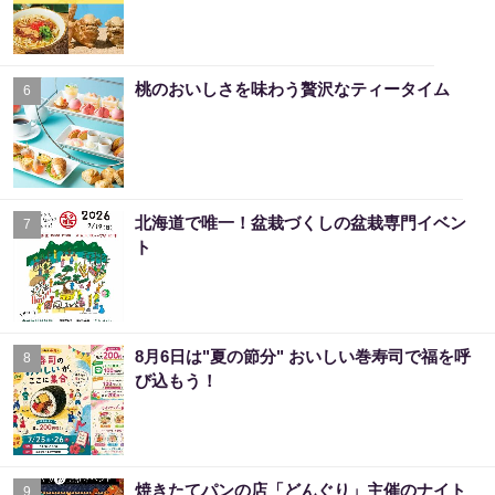
桃のおいしさを味わう贅沢なティータイム
6
北海道で唯一！盆栽づくしの盆栽専門イベン
7
ト
8月6日は"夏の節分" おいしい巻寿司で福を呼
8
び込もう！
焼きたてパンの店「どんぐり」主催のナイト
9