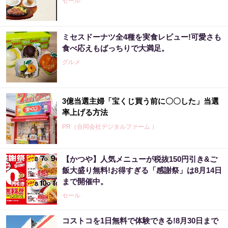
セール
ミセスドーナツ全4種を実食レビュー!可愛さも
食べ応えもばっちりで大満足。
グルメ
3億当選主婦「宝くじ買う前に〇〇した」当選
率上げる方法
PR（合同会社デジタルファーム ）
【かつや】人気メニューが税抜150円引き&ご
飯大盛り無料!お得すぎる「感謝祭」は8月14日
まで開催中。
セール
コストコを1日無料で体験できる!8月30日まで