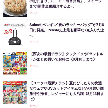
のおにぎり」に「ミニ海苔弁当」、スイーツ
まで!新作全種紹介するよ~。
グルメ
Suicaのペンギン"夏のラッキーバッグ"が8月8
日に発売。Pensta史上最も豪華な7点入りだよ
~。
ライフ
【西友の最新チラシ】クックドゥやPBレトル
トがまとめ買いでお得に《8月10日まで》
セール
【ユニクロ最新チラシ】夏にぴったりの快適
なウェアやUVカットアイテムなどがお買い得!
旅行や帰省、レジャーにも大活躍《8月13日ま
で》
セール