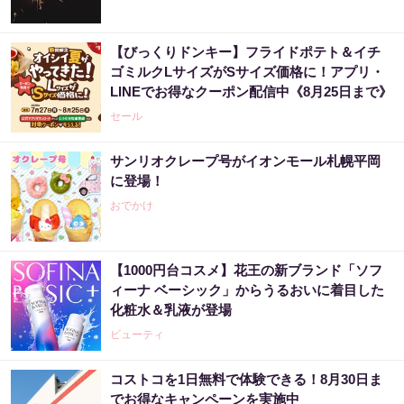
【びっくりドンキー】フライドポテト＆イチ
ゴミルクLサイズがSサイズ価格に！アプリ・
LINEでお得なクーポン配信中《8月25日まで》
セール
サンリオクレープ号がイオンモール札幌平岡
に登場！
おでかけ
【1000円台コスメ】花王の新ブランド「ソフ
ィーナ ベーシック」からうるおいに着目した
化粧水＆乳液が登場
ビューティ
コストコを1日無料で体験できる！8月30日ま
でお得なキャンペーンを実施中