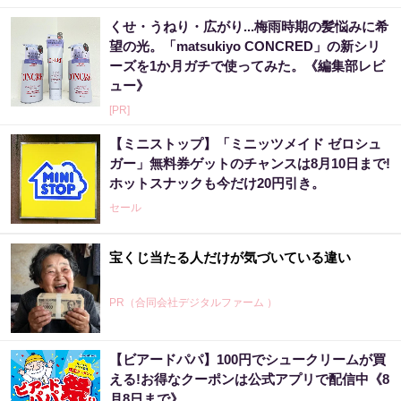
くせ・うねり・広がり...梅雨時期の髪悩みに希
望の光。「matsukiyo CONCRED」の新シリ
ーズを1か月ガチで使ってみた。《編集部レビ
ュー》
[PR]
【ミニストップ】「ミニッツメイド ゼロシュ
ガー」無料券ゲットのチャンスは8月10日まで!
ホットスナックも今だけ20円引き。
セール
宝くじ当たる人だけが気づいている違い
PR（合同会社デジタルファーム ）
【ビアードパパ】100円でシュークリームが買
える!お得なクーポンは公式アプリで配信中《8
月8日まで》