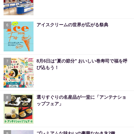
アイスクリームの世界が広がる祭典
6
8月6日は"夏の節分" おいしい巻寿司で福を呼
7
び込もう！
選りすぐりの名産品が一堂に「アンテナショ
8
ップフェア」
プレミアムな味わいの豪華なかき氷2種
9