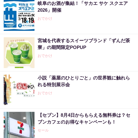
岐阜のお酒が集結！「サカエ サケ スクエア
2026」開催
おでかけ
宮城を代表するスイーツブランド「ずんだ茶
寮」の期間限定POPUP
おでかけ
小説「薬屋のひとりごと」の世界観に触れら
れる特別展示会
おでかけ
【セブン】8月4日からもらえる無料券は？セ
ブンカフェのお得なキャンペーンも！
セール