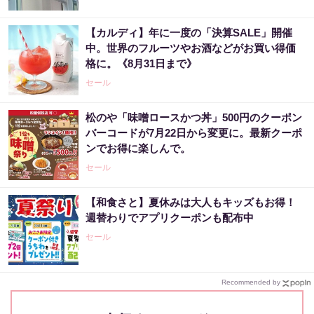
【カルディ】年に一度の「決算SALE」開催
中。世界のフルーツやお酒などがお買い得価
格に。《8月31日まで》
セール
松のや「味噌ロースかつ丼」500円のクーポン
バーコードが7月22日から変更に。最新クーポ
ンでお得に楽しんで。
セール
【和食さと】夏休みは大人もキッズもお得！
週替わりでアプリクーポンも配布中
セール
Recommended by