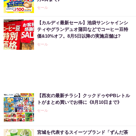
セール
【カルディ最新セール】池袋サンシャインシ
ティやグランデュオ蒲田などでコーヒー豆特
価&10%オフ。8月5日以降の実施店舗は?
セール
【西友の最新チラシ】クックドゥやPBレトル
トがまとめ買いでお得に《8月10日まで》
セール
宮城を代表するスイーツブランド「ずんだ茶