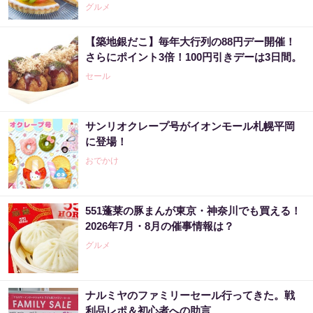
グルメ
【築地銀だこ】毎年大行列の88円デー開催！
さらにポイント3倍！100円引きデーは3日間。
セール
サンリオクレープ号がイオンモール札幌平岡
に登場！
おでかけ
551蓬莱の豚まんが東京・神奈川でも買える！
2026年7月・8月の催事情報は？
グルメ
ナルミヤのファミリーセール行ってきた。戦
利品レポ＆初心者への助言