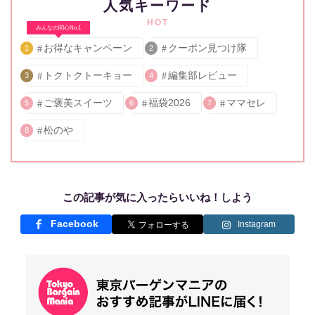
人気キーワード
HOT
みんなの関心No.1
お得なキャンペーン
クーポン見つけ隊
1
2
トクトクトーキョー
編集部レビュー
3
4
ご褒美スイーツ
福袋2026
ママセレ
5
6
7
松のや
8
この記事が気に入ったらいいね！しよう
Facebook
Instagram