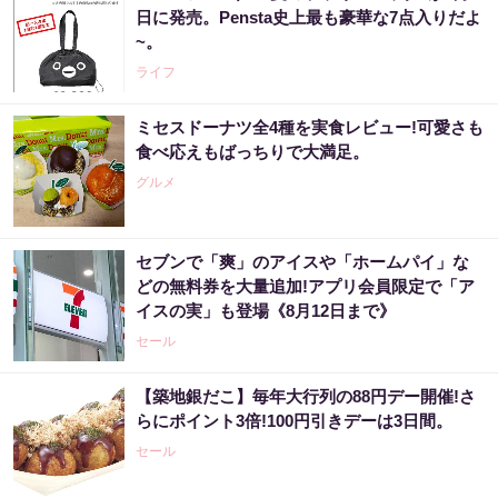
日に発売。Pensta史上最も豪華な7点入りだよ
~。
ライフ
ミセスドーナツ全4種を実食レビュー!可愛さも
食べ応えもばっちりで大満足。
グルメ
セブンで「爽」のアイスや「ホームパイ」な
どの無料券を大量追加!アプリ会員限定で「ア
イスの実」も登場《8月12日まで》
セール
【築地銀だこ】毎年大行列の88円デー開催!さ
らにポイント3倍!100円引きデーは3日間。
セール