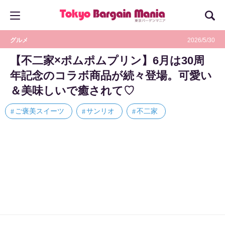
グルメ
2026/5/30
【不二家×ポムポムプリン】6月は30周
年記念のコラボ商品が続々登場。可愛い
＆美味しいで癒されて♡
ご褒美スイーツ
サンリオ
不二家