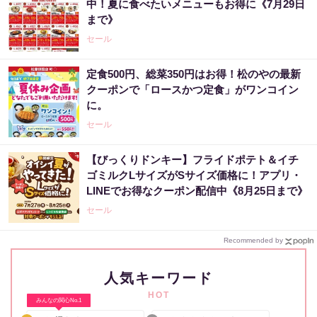
中！夏に食べたいメニューもお得に《7月29日
まで》
セール
定食500円、総菜350円はお得！松のやの最新
クーポンで「ロースかつ定食」がワンコイン
に。
セール
【びっくりドンキー】フライドポテト＆イチ
ゴミルクLサイズがSサイズ価格に！アプリ・
LINEでお得なクーポン配信中《8月25日まで》
セール
Recommended by
人気キーワード
HOT
みんなの関心No.1