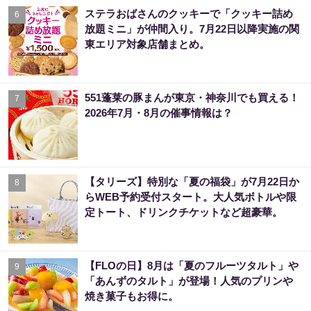
ステラおばさんのクッキーで「クッキー詰め
6
放題ミニ」が仲間入り。7月22日以降実施の関
東エリア対象店舗まとめ。
551蓬莱の豚まんが東京・神奈川でも買える！
7
2026年7月・8月の催事情報は？
【タリーズ】特別な「夏の福袋」が7月22日か
8
らWEB予約受付スタート。大人気ボトルや限
定トート、ドリンクチケットなど超豪華。
【FLOの日】8月は「夏のフルーツタルト」や
9
「あんずのタルト」が登場！人気のプリンや
焼き菓子もお得に。