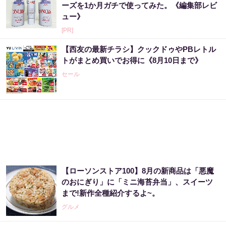
ーズを1か月ガチで使ってみた。《編集部レビ
ュー》
[PR]
【西友の最新チラシ】クックドゥやPBレトル
トがまとめ買いでお得に《8月10日まで》
セール
【ローソンストア100】8月の新商品は「悪魔
のおにぎり」に「ミニ海苔弁当」、スイーツ
まで!新作全種紹介するよ~。
グルメ