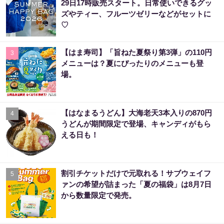
29日17時販売スタート。日常使いできるグッ
ズやティー、フルーツゼリーなどがセットに
♡
【はま寿司】「旨ねた夏祭り第3弾」の110円
3
メニューは？夏にぴったりのメニューも登
場。
【はなまるうどん】大海老天3本入りの870円
4
うどんが期間限定で登場、キャンディがもら
える日も！
割引チケットだけで元取れる！サブウェイフ
5
ァンの希望が詰まった「夏の福袋」は8月7日
から数量限定で発売。