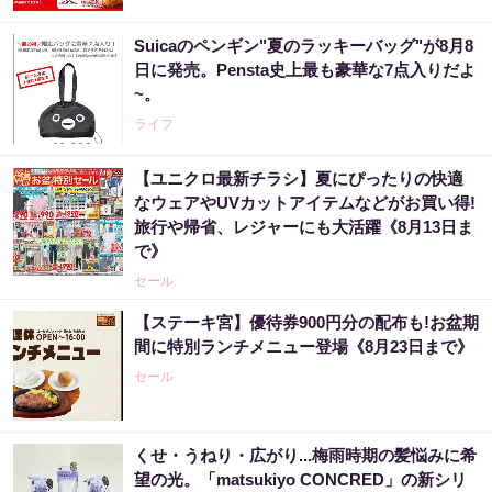
Suicaのペンギン"夏のラッキーバッグ"が8月8
日に発売。Pensta史上最も豪華な7点入りだよ
~。
ライフ
【ユニクロ最新チラシ】夏にぴったりの快適
なウェアやUVカットアイテムなどがお買い得!
旅行や帰省、レジャーにも大活躍《8月13日ま
で》
セール
【ステーキ宮】優待券900円分の配布も!お盆期
間に特別ランチメニュー登場《8月23日まで》
セール
くせ・うねり・広がり...梅雨時期の髪悩みに希
望の光。「matsukiyo CONCRED」の新シリ